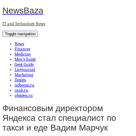
NewsBaza
IT and Technology News
Toggle navigation
News
Finances
Medicine
Men’s Guide
Geek Guide
Livejournal
Marketing
Design
infboom.ru
oxak.ru
obsigen.ru
Финансовым директором
Яндекса стал специалист по
такси и еде Вадим Марчук