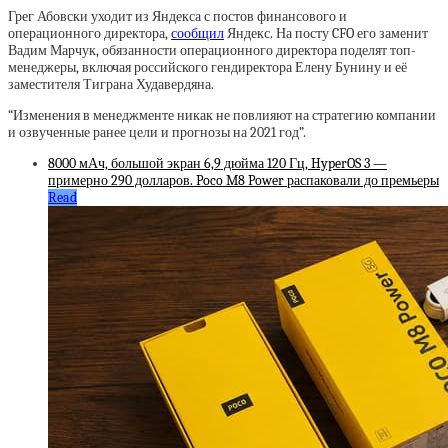
Грег Абовски уходит из Яндекса с постов финансового и
операционного директора,
сообщил
Яндекс. На посту CFO его заменит
Вадим Марчук, обязанности операционного директора поделят топ-
менеджеры, включая российского гендиректора Елену Бунину и её
заместителя Тиграна Худавердяна.
“Изменения в менеджменте никак не повлияют на стратегию компании
и озвученные ранее цели и прогнозы на 2021 год”.
8000 мАч, большой экран 6,9 дюйма 120 Гц, HyperOS 3 —
примерно 290 долларов. Poco M8 Power распаковали до премьеры
Read