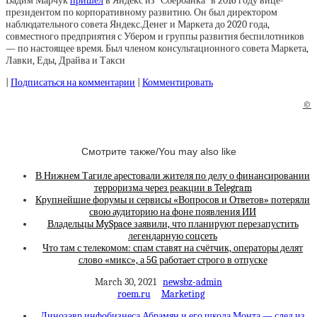
Вадим Марчук
пришёл
в Яндекс из “Сбербанка” в 2016 году вице-
президентом по корпоративному развитию. Он был директором
наблюдательного совета Яндекс.Денег и Маркета до 2020 года,
совместного предприятия с Убером и группы развития беспилотников
— по настоящее время. Был членом консультационного совета Маркета,
Лавки, Еды, Драйва и Такси
|
Подписаться на комментарии
|
Комментировать
©
Смотрите также/You may also like
В Нижнем Тагиле арестовали жителя по делу о финансировании
терроризма через реакции в Telegram
Крупнейшие форумы и сервисы «Вопросов и Ответов» потеряли
свою аудиторию на фоне появления ИИ
Владельцы MySpace заявили, что планируют перезапустить
легендарную соцсеть
Что там с телекомом: спам ставят на счётчик, операторы делят
слово «микс», а 5G работает строго в отпуске
March 30, 2021
newsbz-admin
roem.ru
Marketing
Динозавр инфобизнеса Абрамян и его школа Монта — след из