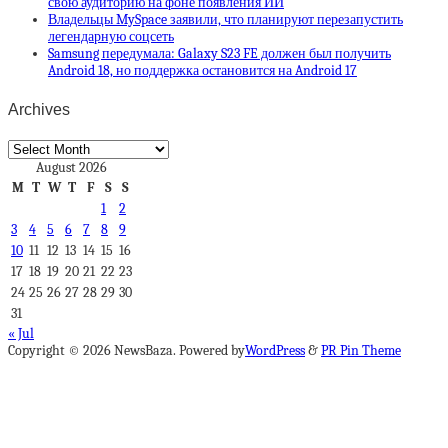
свою аудиторию на фоне появления ИИ
Владельцы MySpace заявили, что планируют перезапустить
легендарную соцсеть
Samsung передумала: Galaxy S23 FE должен был получить
Android 18, но поддержка остановится на Android 17
Archives
Archives
August 2026
M
T
W
T
F
S
S
1
2
3
4
5
6
7
8
9
10
11
12
13
14
15
16
17
18
19
20
21
22
23
24
25
26
27
28
29
30
31
« Jul
Copyright © 2026 NewsBaza. Powered by
WordPress
&
PR Pin Theme