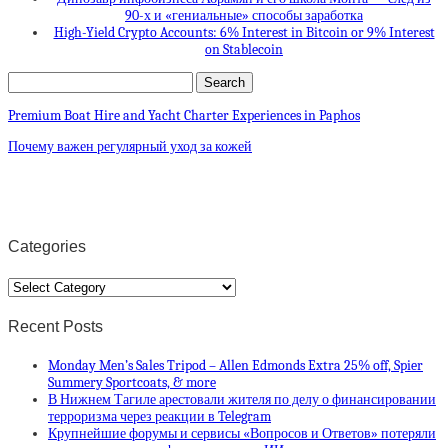
90-х и «гениальные» способы заработка
High-Yield Crypto Accounts: 6% Interest in Bitcoin or 9% Interest
on Stablecoin
Premium Boat Hire and Yacht Charter Experiences in Paphos
Почему важен регулярный уход за кожей
Categories
Categories
Recent Posts
Monday Men’s Sales Tripod – Allen Edmonds Extra 25% off, Spier
Summery Sportcoats, & more
В Нижнем Тагиле арестовали жителя по делу о финансировании
терроризма через реакции в Telegram
Крупнейшие форумы и сервисы «Вопросов и Ответов» потеряли