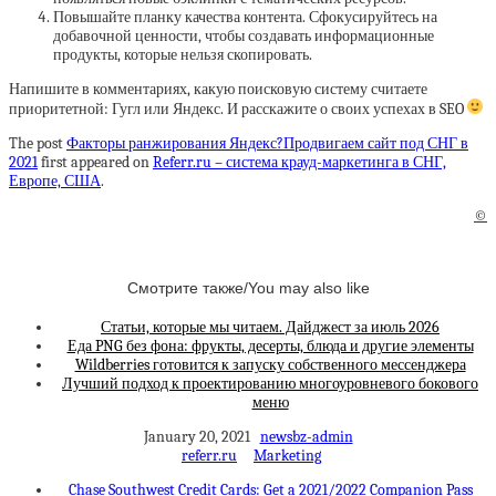
Повышайте планку качества контента. Сфокусируйтесь на
добавочной ценности, чтобы создавать информационные
продукты, которые нельзя скопировать.
Напишите в комментариях, какую поисковую систему считаете
приоритетной: Гугл или Яндекс. И расскажите о своих успехах в SEO
The post
Факторы ранжирования Яндекс?Продвигаем сайт под СНГ в
2021
first appeared on
Referr.ru – система крауд-маркетинга в СНГ,
Европе, США
.
©
Смотрите также/You may also like
Статьи, которые мы читаем. Дайджест за июль 2026
Еда PNG без фона: фрукты, десерты, блюда и другие элементы
Wildberries готовится к запуску собственного мессенджера
Лучший подход к проектированию многоуровневого бокового
меню
January 20, 2021
newsbz-admin
referr.ru
Marketing
Chase Southwest Credit Cards: Get a 2021/2022 Companion Pass