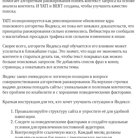
помогает алгоритмам ранжирования понять контекст запроса на основе
анализа контента. И YATI и BERT созданы, чтобы улучшить качество
поиска.
YATI позиционируется как революционное обновление ядра
поискового алгоритма Яндекса, но пока нет никаких доказательств, что
принципы ранжирования сильно изменились. Вебмастера не сообщали
о масштабных просадках трафика или сильном изменении в нише.
Скорее всего, алгоритм Яндекса ещё обучается и его влияние может
усилиться в ближайшие годы. Это значит, что надо не экономить на
контенте и стараться делать так, чтобы текст покрывал как можно
больше поисковых запросов. Не добавлять список фраз в конец
страницы, а охватывать все аспекты темы.
Яндекс занял очевидную и логичную позицию в вопросе
совершенствования алгоритмов ранжирования. На верхние строчки
выдачи должны попадать сайты с уникальным и полезным контентом,
без проблем по юзабилити и с хорошими поведенческими факторами.
Краткая инструкция для тех, кто хочет улучшить ситуацию в Яндексе:
Проанализируйте структуру сайта и упростите её для удобной
навигации.
Следите за поведенческими факторами и создайте идеальные
условия для привлечения постоянной аудитории.
Контролируйте ссылочную массу. Каждый месяц должны
появляться новые бэклинки с тематических ресурсов.