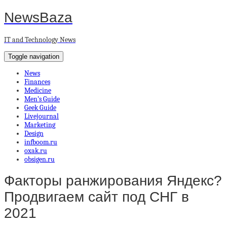
NewsBaza
IT and Technology News
Toggle navigation
News
Finances
Medicine
Men’s Guide
Geek Guide
Livejournal
Marketing
Design
infboom.ru
oxak.ru
obsigen.ru
Факторы ранжирования Яндекс?
Продвигаем сайт под СНГ в
2021