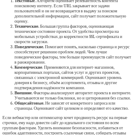
Текстовые.
Алгоритм оценивает релевантность контента
поисковому интенту. Если URL закрывает все задачи
пользователей и он не возвращается в выдачу за поиском
дополнительной информации, сайт получает положительную
оценку.
Технические.
Большая группа факторов, оценивающая
техническое состояние проекта. От удобства просмотра на
мобильных устройствах до корректности SSL-сертификата и
скорости загрузки.
Поведенческие.
Помогают понять, насколько страница и ресурс
способствуют решению проблем людей. Чем лучше
поведенческие факторы, тем больше преимуществ сайт получает
в ранжировании.
Коммерческие
. Применяются для интернет-магазинов,
корпоративных порталах, сайтов услуг и других проектов,
связанных с электронной коммерцией. Оценивают уровень
доверия к бизнесу, объём ассортимента, отзывы и другие
подтверждения надёжности компании.
Внешние.
Факторы анализируют авторитет проекта в интернете.
Учитываются не только бэклинки, но и цитирования без ссылки.
Общесайтовые.
Не зависят от конкретного запроса или
страницы. Оценивают сайт целиком и определяют его качество.
Если вебмастер или оптимизатор хочет продвинуть ресурс на первые
строчки, ему надо довести сайт до идеального состояния по всем
группам факторам. Уделить внимание безопасности, избавиться от
ошибок адаптивности, построить ссылочные связи, собирать отзывы