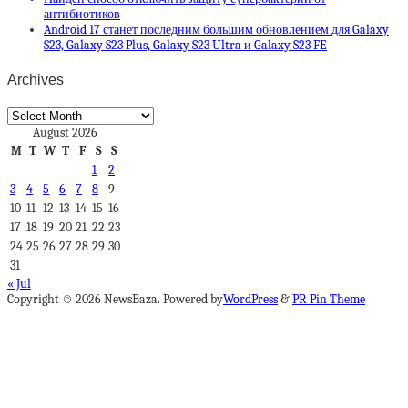
антибиотиков
Android 17 станет последним большим обновлением для Galaxy
S23, Galaxy S23 Plus, Galaxy S23 Ultra и Galaxy S23 FE
Archives
Archives
August 2026
M
T
W
T
F
S
S
1
2
3
4
5
6
7
8
9
10
11
12
13
14
15
16
17
18
19
20
21
22
23
24
25
26
27
28
29
30
31
« Jul
Copyright © 2026 NewsBaza. Powered by
WordPress
&
PR Pin Theme