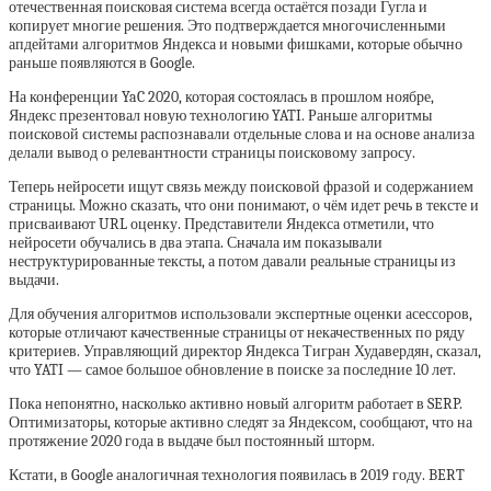
отечественная поисковая система всегда остаётся позади Гугла и
копирует многие решения. Это подтверждается многочисленными
апдейтами алгоритмов Яндекса и новыми фишками, которые обычно
раньше появляются в Google.
На конференции YaC 2020, которая состоялась в прошлом ноябре,
Яндекс презентовал новую технологию YATI. Раньше алгоритмы
поисковой системы распознавали отдельные слова и на основе анализа
делали вывод о релевантности страницы поисковому запросу.
Теперь нейросети ищут связь между поисковой фразой и содержанием
страницы. Можно сказать, что они понимают, о чём идет речь в тексте и
присваивают URL оценку. Представители Яндекса отметили, что
нейросети обучались в два этапа. Сначала им показывали
неструктурированные тексты, а потом давали реальные страницы из
выдачи.
Для обучения алгоритмов использовали экспертные оценки асессоров,
которые отличают качественные страницы от некачественных по ряду
критериев. Управляющий директор Яндекса Тигран Худавердян, сказал,
что YATI — самое большое обновление в поиске за последние 10 лет.
Пока непонятно, насколько активно новый алгоритм работает в SERP.
Оптимизаторы, которые активно следят за Яндексом, сообщают, что на
протяжение 2020 года в выдаче был постоянный шторм.
Кстати, в Google аналогичная технология появилась в 2019 году. BERT