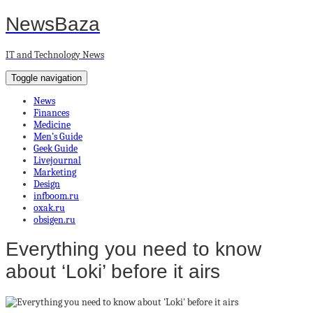
NewsBaza
IT and Technology News
Toggle navigation
News
Finances
Medicine
Men’s Guide
Geek Guide
Livejournal
Marketing
Design
infboom.ru
oxak.ru
obsigen.ru
Everything you need to know
about ‘Loki’ before it airs