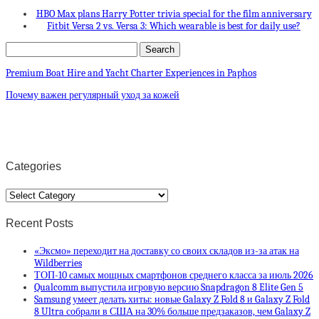
HBO Max plans Harry Potter trivia special for the film anniversary
Fitbit Versa 2 vs. Versa 3: Which wearable is best for daily use?
Premium Boat Hire and Yacht Charter Experiences in Paphos
Почему важен регулярный уход за кожей
Categories
Categories
Recent Posts
«Эксмо» переходит на доставку со своих складов из-за атак на
Wildberries
ТОП-10 самых мощных смартфонов среднего класса за июль 2026
Qualcomm выпустила игровую версию Snapdragon 8 Elite Gen 5
Samsung умеет делать хиты: новые Galaxy Z Fold 8 и Galaxy Z Fold
8 Ultra собрали в США на 30% больше предзаказов, чем Galaxy Z