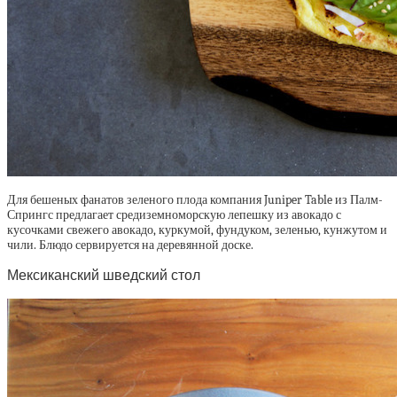
Для бешеных фанатов зеленого плода компания Juniper Table из Палм-
Спрингс предлагает средиземноморскую лепешку из авокадо с
кусочками свежего авокадо, куркумой, фундуком, зеленью, кунжутом и
чили. Блюдо сервируется на деревянной доске.
Мексиканский шведский стол