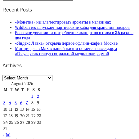
Recent Posts
«Монетка» начала тестировать ароматы в магазинах
Wildberries запускает партнерские хабы для хранения товаров
Россияне увеличили потребление импортного пива в 3,5 раза за
два года
«Яндекс Лавка» открыла первое офлайн-кафе в Москве
Минцифры: «Max в нашей жизни остается навсегда», а
«Госуслуги» станут социальной медиаплатформой
Archives
Archives
August 2026
M
T
W
T
F
S
S
1
2
3
4
5
6
7
8
9
10
11
12
13
14
15
16
17
18
19
20
21
22
23
24
25
26
27
28
29
30
31
« Jul