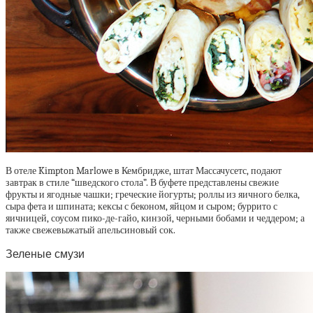
В отеле Kimpton Marlowe в Кембридже, штат Массачусетс, подают
завтрак в стиле “шведского стола”. В буфете представлены свежие
фрукты и ягодные чашки; греческие йогурты; роллы из яичного белка,
сыра фета и шпината; кексы с беконом, яйцом и сыром; буррито с
яичницей, соусом пико-де-гайо, кинзой, черными бобами и чеддером; а
также свежевыжатый апельсиновый сок.
Зеленые смузи