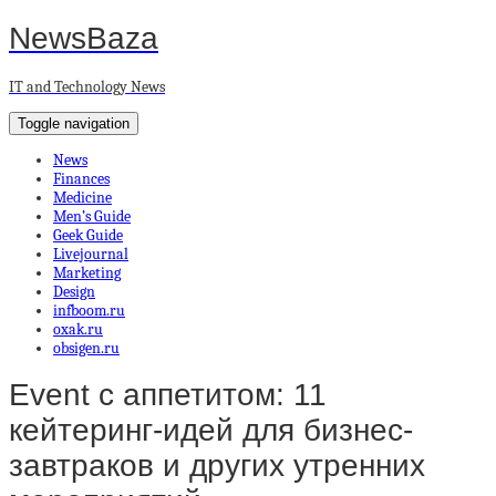
NewsBaza
IT and Technology News
Toggle navigation
News
Finances
Medicine
Men’s Guide
Geek Guide
Livejournal
Marketing
Design
infboom.ru
oxak.ru
obsigen.ru
Event c аппетитом: 11
кейтеринг-идей для бизнес-
завтраков и других утренних