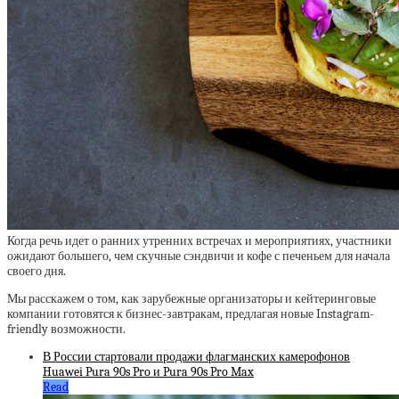
Когда речь идет о ранних утренних встречах и мероприятиях, участники
ожидают большего, чем скучные сэндвичи и кофе с печеньем для начала
своего дня.
Мы расскажем о том, как зарубежные организаторы и кейтеринговые
компании готовятся к бизнес-завтракам, предлагая новые Instagram-
friendly возможности.
В России стартовали продажи флагманских камерофонов
Huawei Pura 90s Pro и Pura 90s Pro Max
Read