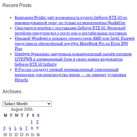
Recent Posts
Компания Nvidia даёт возможность купить GeForce RTX 50 по
рекомендованной цене, но только на мероприятии QuakeCon
Ожидаются перебои с поставками GeForce RTX 50. Японский
ритейлер предупредил о росте цен и нестабильных поставках
Никакой Windows и никаких процессоров AMD или Intel. Huawei
представила обновлённый ноутбук MateBook Pro на Kirin X90
Plus
Gigabyte буквально замуровала пожароопасный разъём питания
12VHPWR в алюминиевый блок в своих новых видеокартах
GeForce RTX 50 Infinity
В России создадут первый промышленный электронный
микроскоп для производства чипов — он заменит установки
Hitachi
Archives
Archives
August 2026
M
T
W
T
F
S
S
1
2
3
4
5
6
7
8
9
10
11
12
13
14
15
16