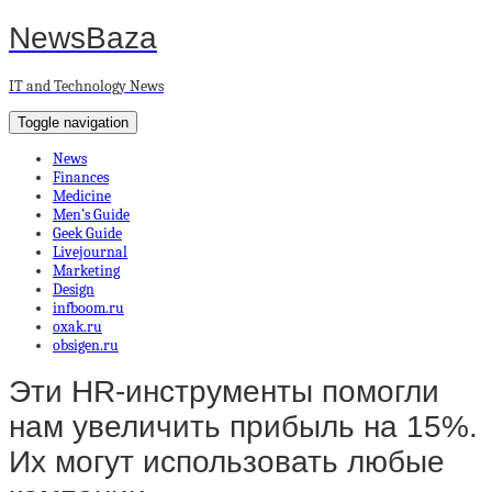
NewsBaza
IT and Technology News
Toggle navigation
News
Finances
Medicine
Men’s Guide
Geek Guide
Livejournal
Marketing
Design
infboom.ru
oxak.ru
obsigen.ru
Эти HR-инструменты помогли
нам увеличить прибыль на 15%.
Их могут использовать любые