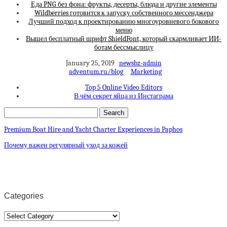
Еда PNG без фона: фрукты, десерты, блюда и другие элементы
Wildberries готовится к запуску собственного мессенджера
Лучший подход к проектированию многоуровневого бокового
меню
Вышел бесплатный шрифт ShieldFont, который скармливает ИИ-
ботам бессмыслицу
January 25, 2019
newsbz-admin
adventum.ru/blog
Marketing
Top 5 Online Video Editors
В чём секрет яйца из Инстаграма
Premium Boat Hire and Yacht Charter Experiences in Paphos
Почему важен регулярный уход за кожей
Categories
Categories