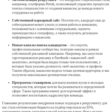
например, платформы Potok, позволяющей управлять процессом
поиска специалистов от создания вакансии до выхода нового
сотрудника на работу
Собственный карьерный сайт
. Посетив его, кандидат еще до
собеседования может узнать условия работы в компании,
познакомиться с ключевыми сотрудниками, оценить
преимущества и специфику, а также получить детальную
информацию о вакансиях.
Новые каналы поиска кандидатов
– это соцсети,
профессиональные сообщества, телеграм-каналы в рамках
собственной рекламной кампании. Например, мы запустили
таргетированную рекламу в Facebook с вакансией «веб-
аналитик», которая была видна только тем пользователям, у
которых была указана должность «веб-аналитик» в профиле.
Таким образом, вакансию видела только целевая аудитория, и мы
получили максимально релевантные отклики.
Программы стажировок
для выпускников вузов и молодых
специалистов, которые хотели бы развиваться в определенной
сфере. Такие программы имеют долгосрочный эффект и
позволяют воспитывать кадры внутри команды.
Главными результатами внедрения новых подходов к рекрутменту для
нас стала оптимизация бюджета на подбор персонала на 25%,
сокращение сроков закрытия каждой вакансии вдвое. Фонд оплаты