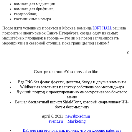
комната для медитации;
комната для брифинга;
гардеробная;
гостиничные номера.
После пяти успешных проектов в Москве, команда
LOFT HALL
решила
покорить и ивент-рынок Санкт-Петербурга, создав одну из самых
масштабных площадок в городе — это ли не повод запланировать
мероприятие в северной столице, пока границы под замком?
©
Смотрите также/You may also like
Еда PNG без фона: фрукты, десерты, блюда и другие элементы
Wildberries готовится к запуску собственного мессенджера
Лучший подход к проектированию многоуровневого бокового
меню
Вышел бесплатный шрифт ShieldFont, который скармливает ИИ-
ботам бессмыслицу
April 6, 2021
newsbz-admin
event.ru
Marketing
KPI для таргетолога: как понять, что он хорошо работает