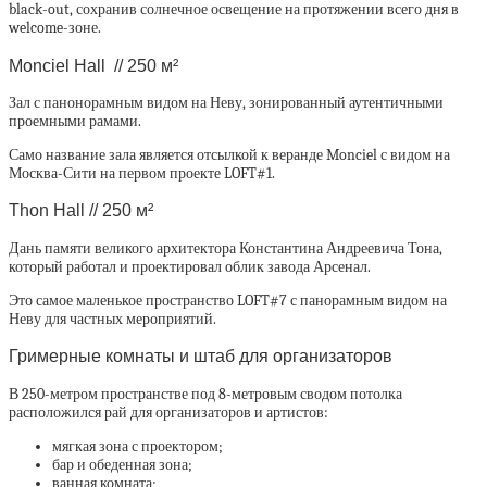
black-out, сохранив солнечное освещение на протяжении всего дня в
welcome-зоне.
Monciel Hall // 250 м²
Зал с панонорамным видом на Неву, зонированный аутентичными
проемными рамами.
Само название зала является отсылкой к веранде Monciel с видом на
Москва-Сити на первом проекте LOFT#1.
Thon Hall // 250 м²
Дань памяти великого архитектора Константина Андреевича Тона,
который работал и проектировал облик завода Арсенал.
Это самое маленькое пространство LOFT#7 с панорамным видом на
Неву для частных мероприятий.
Гримерные комнаты и штаб для организаторов
В 250-метром пространстве под 8-метровым сводом потолка
расположился рай для организаторов и артистов:
мягкая зона с проектором;
бар и обеденная зона;
ванная комната;