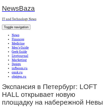
NewsBaza
IT and Technology News
Toggle navigation
News
Finances
Medicine
Men’s Guide
Geek Guide
Livejournal
Marketing
Design
infboom.ru
oxak.ru
obsigen.ru
Экспансия в Петербург: LOFT
HALL открывает новую
площадку на набережной Невы