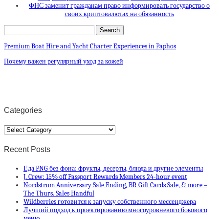
ФНС заменит гражданам право информировать государство о
своих криптовалютах на обязанность
Premium Boat Hire and Yacht Charter Experiences in Paphos
Почему важен регулярный уход за кожей
Categories
Categories
Recent Posts
Еда PNG без фона: фрукты, десерты, блюда и другие элементы
J. Crew: 15% off Passport Rewards Members 24-hour event
Nordstrom Anniversary Sale Ending, BR Gift Cards Sale, & more –
The Thurs. Sales Handful
Wildberries готовится к запуску собственного мессенджера
Лучший подход к проектированию многоуровневого бокового
меню