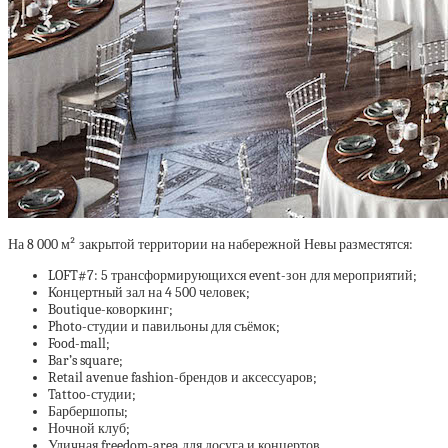
На 8 000 м² закрытой территории на набережной Невы разместятся:
LOFT#7: 5 трансформирующихся event-зон для мероприятий;
Концертный зал на 4 500 человек;
Boutique-коворкинг;
Photo-студии и павильоны для съёмок;
Food-mall;
Bar’s square;
Retail avenue fashion-брендов и аксессуаров;
Tattoo-студии;
Барбершопы;
Ночной клуб;
Уличная freedom-area для досуга и концертов.