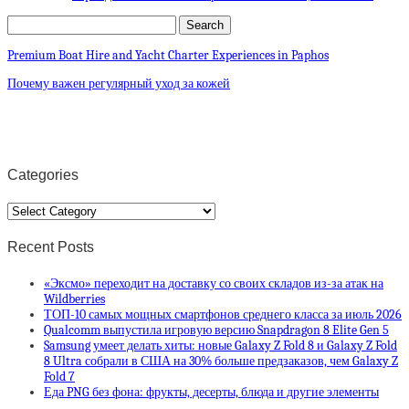
Premium Boat Hire and Yacht Charter Experiences in Paphos
Почему важен регулярный уход за кожей
Categories
Categories
Recent Posts
«Эксмо» переходит на доставку со своих складов из-за атак на
Wildberries
ТОП-10 самых мощных смартфонов среднего класса за июль 2026
Qualcomm выпустила игровую версию Snapdragon 8 Elite Gen 5
Samsung умеет делать хиты: новые Galaxy Z Fold 8 и Galaxy Z Fold
8 Ultra собрали в США на 30% больше предзаказов, чем Galaxy Z
Fold 7
Еда PNG без фона: фрукты, десерты, блюда и другие элементы