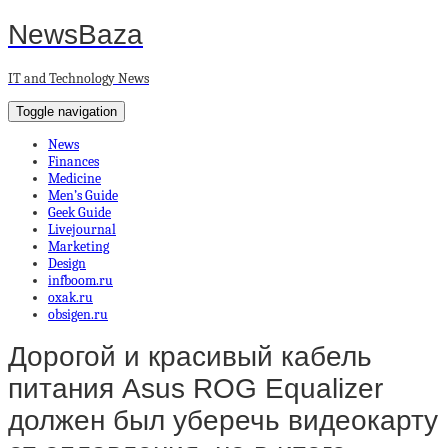
NewsBaza
IT and Technology News
Toggle navigation
News
Finances
Medicine
Men’s Guide
Geek Guide
Livejournal
Marketing
Design
infboom.ru
oxak.ru
obsigen.ru
Дорогой и красивый кабель
питания Asus ROG Equalizer
должен был уберечь видеокарту