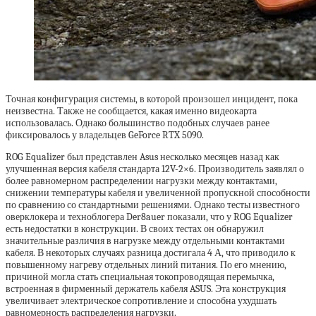
Точная конфигурация системы, в которой произошел инцидент, пока
неизвестна. Также не сообщается, какая именно видеокарта
использовалась. Однако большинство подобных случаев ранее
фиксировалось у владельцев GeForce RTX 5090.
ROG Equalizer был представлен Asus несколько месяцев назад как
улучшенная версия кабеля стандарта 12V-2×6. Производитель заявлял о
более равномерном распределении нагрузки между контактами,
снижении температуры кабеля и увеличенной пропускной способности
по сравнению со стандартными решениями. Однако тесты известного
оверклокера и техноблогера Der8auer показали, что у ROG Equalizer
есть недостатки в конструкции. В своих тестах он обнаружил
значительные различия в нагрузке между отдельными контактами
кабеля. В некоторых случаях разница достигала 4 А, что приводило к
повышенному нагреву отдельных линий питания. По его мнению,
причиной могла стать специальная токопроводящая перемычка,
встроенная в фирменный держатель кабеля ASUS. Эта конструкция
увеличивает электрическое сопротивление и способна ухудшать
равномерность распределения нагрузки.