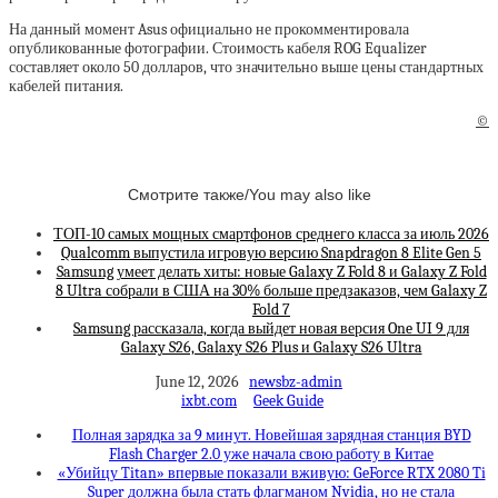
На данный момент Asus официально не прокомментировала
опубликованные фотографии. Стоимость кабеля ROG Equalizer
составляет около 50 долларов, что значительно выше цены стандартных
кабелей питания.
©
Смотрите также/You may also like
ТОП-10 самых мощных смартфонов среднего класса за июль 2026
Qualcomm выпустила игровую версию Snapdragon 8 Elite Gen 5
Samsung умеет делать хиты: новые Galaxy Z Fold 8 и Galaxy Z Fold
8 Ultra собрали в США на 30% больше предзаказов, чем Galaxy Z
Fold 7
Samsung рассказала, когда выйдет новая версия One UI 9 для
Galaxy S26, Galaxy S26 Plus и Galaxy S26 Ultra
June 12, 2026
newsbz-admin
ixbt.com
Geek Guide
Полная зарядка за 9 минут. Новейшая зарядная станция BYD
Flash Charger 2.0 уже начала свою работу в Китае
«Убийцу Titan» впервые показали вживую: GeForce RTX 2080 Ti
Super должна была стать флагманом Nvidia, но не стала