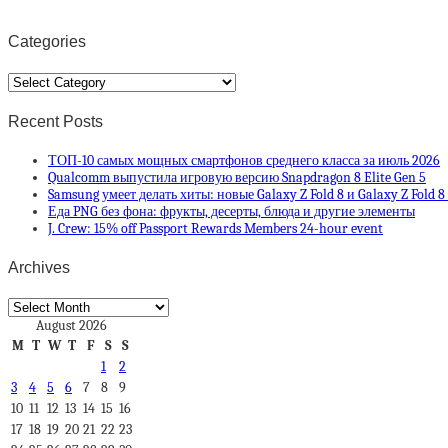
Categories
Categories
Recent Posts
ТОП-10 самых мощных смартфонов среднего класса за июль 2026
Qualcomm выпустила игровую версию Snapdragon 8 Elite Gen 5
Samsung умеет делать хиты: новые Galaxy Z Fold 8 и Galaxy Z Fold 
Еда PNG без фона: фрукты, десерты, блюда и другие элементы
J. Crew: 15% off Passport Rewards Members 24-hour event
Archives
Archives
August 2026
M
T
W
T
F
S
S
1
2
3
4
5
6
7
8
9
10
11
12
13
14
15
16
17
18
19
20
21
22
23