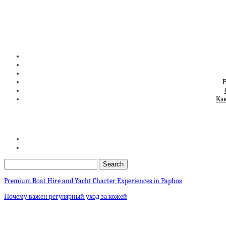
В
Как
Premium Boat Hire and Yacht Charter Experiences in Paphos
Почему важен регулярный уход за кожей