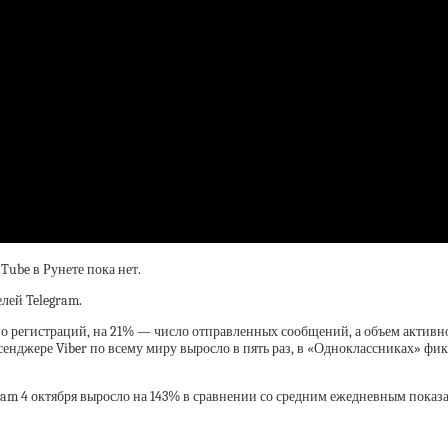
uTube в Рунете пока нет.
лей Telegram.
во регистраций, на 21% — число отправленных сообщений, а объем актив
сенджере Viber по всему миру выросло в пять раз, в «Одноклассниках» фи
am 4 октября выросло на 143% в сравнении со средним ежедневным показа