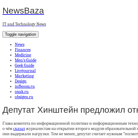
NewsBaza
IT and Technology News
Toggle navigation
News
Finances
Medicine
Men’s Guide
Geek Guide
Livejournal
Marketing
Design
infboom.ru
oxak.ru
obsigen.ru
Депутат Хинштейн предложил отк
Глава комитета по информационной политике и информационным технол
о чём
сказал
журналистам на открытии второго модуля образовательной п
они выдержали нагрузки. Тем не менее, депутат считает нужным “посмотр