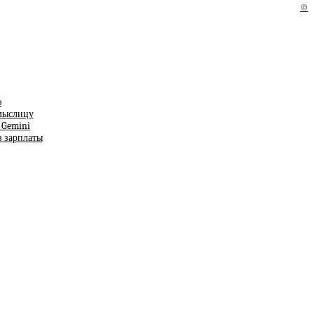
©
ю
смыслицу
т Gemini
з зарплаты