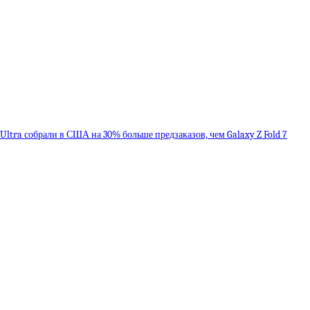
8 Ultra собрали в США на 30% больше предзаказов, чем Galaxy Z Fold 7