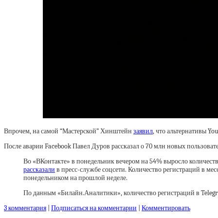
Впрочем, на самой “Мастерской” Хинштейн
заявил
, что альтернативы Yo
После аварии Facebook Павел Дуров рассказал о 70 млн новых пользовате
Во «ВКонтакте» в понедельник вечером на 54% выросло количест
рассказали
в пресс-службе соцсети. Количество регистраций в мес
понедельником на прошлой неделе.
По данным «Билайн.Аналитики», количество регистраций в Telegr
3 комментария
|
Подписаться на комментарии
|
Комментировать