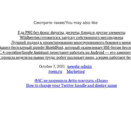
Смотрите также/You may also like
Еда PNG без фона: фрукты, десерты, блюда и другие элементы
Wildberries готовится к запуску собственного мессенджера
Лучший подход к проектированию многоуровневого бокового мен
ышел бесплатный шрифт ShieldFont, который скармливает ИИ-ботам бес
С 4 сентября Google Assistant перестанет работать на Android — его замени
 прошла неделя на рынке труда: робот разливает вино, а врачи работают бе
October 7, 2021
newsbz-admin
roem.ru
Marketing
ФАС не разрешила Avito покупать «Циан»
How to change your Twitter handle and display name