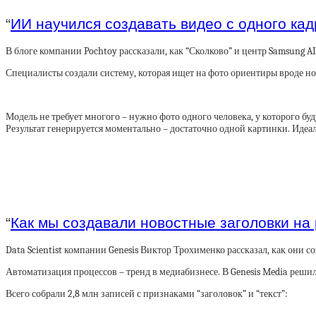
“
ИИ научился создавать видео с одного ка
В блоге компании Pochtoy рассказали, как “Сколково” и центр Samsung A
Специалисты создали систему, которая ищет на фото ориентиры вроде носа,
Модель не требует многого – нужно фото одного человека, у которого буду
Результат генерируется моментально – достаточно одной картинки. Идеа
“
Как мы создавали новостные заголовки на
Data Scientist компании Genesis Виктор Трохименко рассказал, как они 
Автоматизация процессов – тренд в медиабизнесе. В Genesis Media решил
Всего собрали 2,8 млн записей с признаками “заголовок” и “текст”: