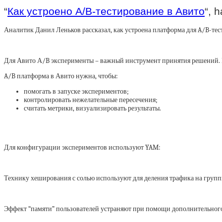
“
Как устроено A/B-тестирование в Авито
“, 
Аналитик Данил Леньков рассказал, как устроена платформа для A/B-те
Для Авито А/B эксперименты – важный инструмент принятия решений. П
A/B платформа в Авито нужна, чтобы:
помогать в запуске экспериментов;
контролировать нежелательные пересечения;
считать метрики, визуализировать результаты.
Для конфигурации экспериментов используют YAM:
Технику хеширования с солью используют для деления трафика на групп
Эффект “памяти” пользователей устраняют при помощи дополнительног