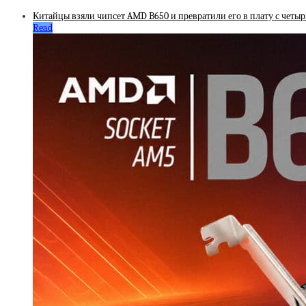
Китайцы взяли чипсет AMD B650 и превратили его в плату с четы
Read