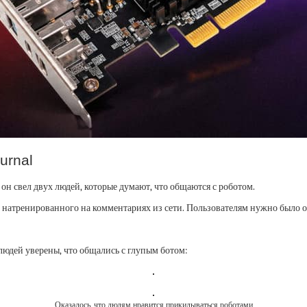
ournal
он свел двух людей, которые думают, что общаются с роботом.
а, натренированного на комментариях из сети. Пользователям нужно было о
людей уверены, что общались с глупым ботом:
Оказалось, что людям нравится прикидываться роботами