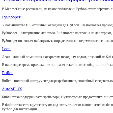
В MentorCruise рассказали, на какие библиотеки Python стоит обратить в
PySnooper
У большинства IDE отличный отладчик для Python. Он позволяет проходить
PySnooper – альтернатива для этого. Библиотека настроена на две строк
PySnooper позволяет наблюдать за определенными переменными с помо
Leon
Леон – личный помощник с открытым исходным кодом, похожий на Siri и 
В настоящее время приложение понимает текст и голос, общие английск
Bullet
Bullet – полезный инструмент для разработчиков, способный создавать на
AutoML-GS
Библиотека поддерживает фреймворк. Нужно только предоставить аннот
В библиотеке есть крутые штуки: код автоматически выполняется на бе
Python для интеграции.