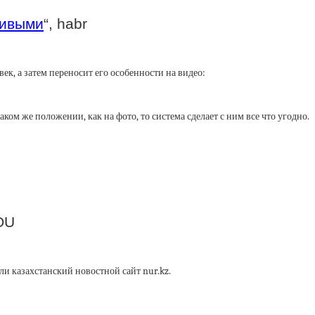
живыми
“, habr
век, а затем переносит его особенности на видео:
аком же положении, как на фото, то система сделает с ним все что угодно.
OU
ли казахстанский новостной сайт nur.kz.