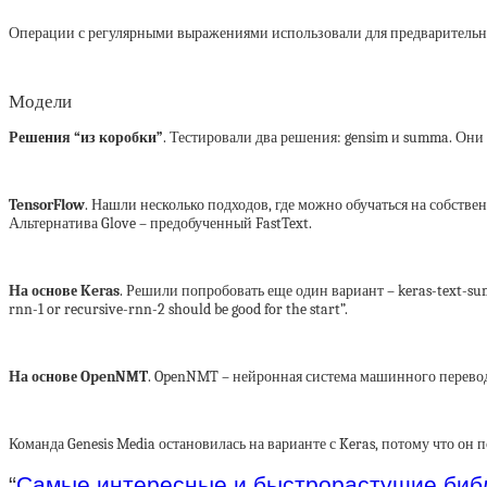
Операции с регулярными выражениями использовали для предварительн
Модели
Решения “из коробки”
. Тестировали два решения: gensim и summa. Они 
TensorFlow
. Нашли несколько подходов, где можно обучаться на собстве
Альтернатива Glove – предобученный FastText.
На основе Keras
. Решили попробовать еще один вариант – keras-text-sum
rnn-1 or recursive-rnn-2 should be good for the start”.
На основе OpenNMT
. OpenNMT – нейронная система машинного перевод
Команда Genesis Media остановилась на варианте с Keras, потому что он 
“
Самые интересные и быстрорастущие библ