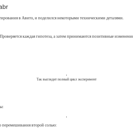
habr
стирования в Авито, и поделился некоторыми техническими деталями.
роверяется каждая гипотеза, а затем принимаются позитивные изменения
Так выглядит полный цикл эксперимент
ы:
о перемешивания второй солью: