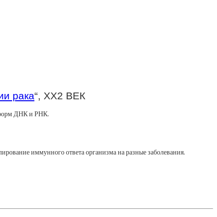
ии рака
“, XX2 ВЕК
 форм ДНК и РНК.
лирование иммунного ответа организма на разные заболевания.