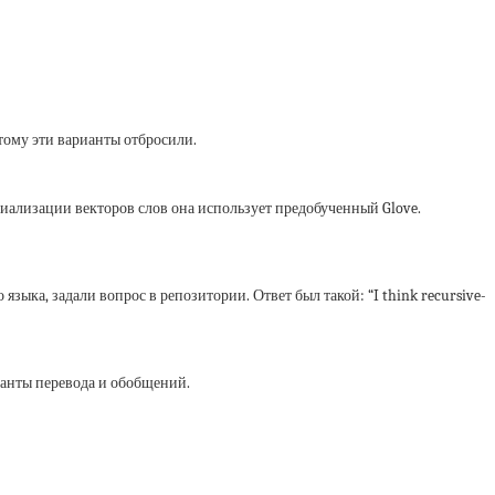
этому эти варианты отбросили.
ициализации векторов слов она использует предобученный Glove.
зыка, задали вопрос в репозитории. Ответ был такой: “I think recursive-
ианты перевода и обобщений.