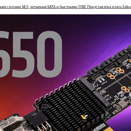
рьмя слотами M.2, четырьмя SATA и быстрыми USB. Представлена плата Lek