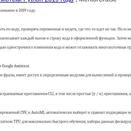
нимание в 2019 году.
 по коду, проверять переменные и видеть, где что-то идет не так. Но если
и, записывает каждый вызов и строку кода в оформленной функции. Затем 
щью однострочного изменения кода и может отлаживать многопоточные п
Google Assistant.
ие фразы, имеет доступ к определенным модулям для вычислений и провер
страиваемые приглашения CLI, в том числе простые [y / n] приглашения, а
ированный CSV, и AutoML автоматически выберет и сравнит подходящие м
сплатном TPU для максимально быстрого обучения, наборы данных фильтрую