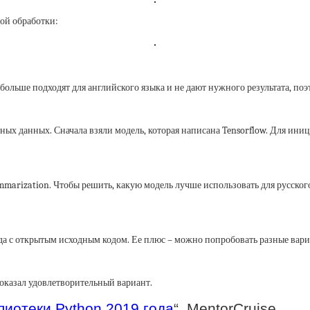
ой обработки:
больше подходят для английского языка и не дают нужного результата, по
нных данных. Сначала взяли модель, которая написана Tensorflow. Для ин
marization. Чтобы решить, какую модель лучше использовать для русского я
а с открытым исходным кодом. Ее плюс – можно попробовать разные вар
показал удовлетворительный вариант.
иотеки Python 2019 года
“, MentorCruise