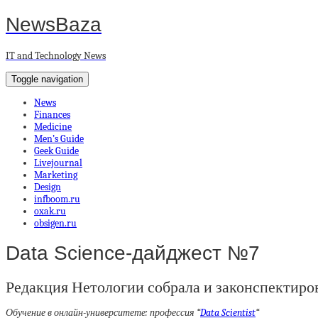
NewsBaza
IT and Technology News
Toggle navigation
News
Finances
Medicine
Men’s Guide
Geek Guide
Livejournal
Marketing
Design
infboom.ru
oxak.ru
obsigen.ru
Data Science-дайджест №7
Редакция Нетологии собрала и законспектиров
Обучение в онлайн-университете: профессия “
Data Scientist
“