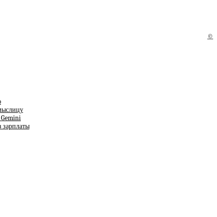
©
ю
смыслицу
т Gemini
з зарплаты