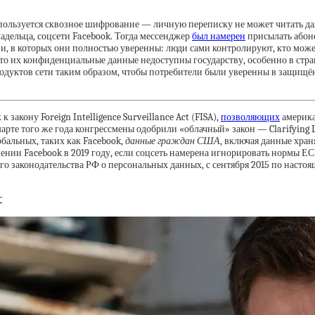
используется сквозное шифрование — личную переписку не может читать да
адельца, соцсети Facebook. Тогда мессенджер
был намерен
присылать абон
 в которых они полностью уверенны: люди сами контролируют, кто может и
 что их конфиденциальные данные недоступны государству, особенно в стра
родуктов сети таким образом, чтобы потребители были уверенны в защищён
акону Foreign Intelligence Surveillance Act (FISA),
позволяющих
америка
 марте того же года конгрессмены одобрили «облачный» закон — Clarifying L
бальных, таких как Facebook,
данные граждан США
, включая данные хра
нии Facebook в 2019 году, если соцсеть намерена игнорировать нормы Е
о законодательства РФ о персональных данных, с сентября 2015 по насто
г