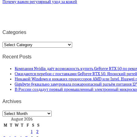
Почему важен регулярный уход за кожей
Categories
Categories
Recent Posts
Компания Nvidia даёт возможность купить GeForce RTX 50 по рек
Ожидаются перебои с поставками GeForce RTX 50. Японский ритей
Никакой Windows и никаких процессоров AMD или Intel. Huawei п
Gigabyte буквально замуровала пожароопасный разъём питания 12
В России создадут первый промышленный электронный микроскоп
Archives
Archives
August 2026
M
T
W
T
F
S
S
1
2