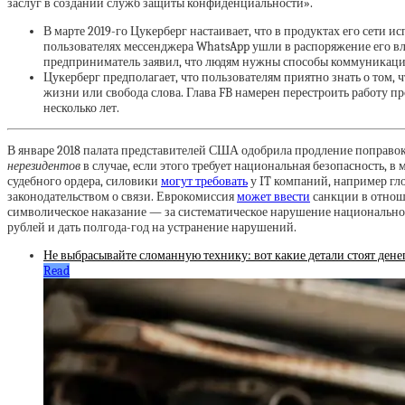
заслуг в создании служб защиты конфиденциальности».
В марте 2019-го Цукерберг настаивает, что в продуктах его сети 
пользователях мессенджера WhatsApp ушли в распоряжение его вл
предприниматель заявил, что людям нужны способы коммуникации,
Цукерберг предполагает, что пользователям приятно знать о том,
жизни или свобода слова. Глава FB намерен перестроить работу п
несколько лет.
В январе 2018 палата представителей США одобрила продление поправок к з
нерезидентов
в случае, если этого требует национальная безопасность, в
судебного ордера, силовики
могут требовать
у IT компаний, например гло
законодательством о связи. Еврокомиссия
может ввести
санкции в отноше
символическое наказание — за систематическое нарушение национальног
рублей и дать полгода-год на устранение нарушений.
Не выбрасывайте сломанную технику: вот какие детали стоят дене
Read