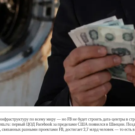
 инфраструктуру по всему миру — но FB не будет строить дата-центры в ст
m.ru: первый ЦОД Facebook за пределами США появился в Швеции. Поздне
 связанных разными проектами FB, достигает 2,7 млрд человек — то есть в 