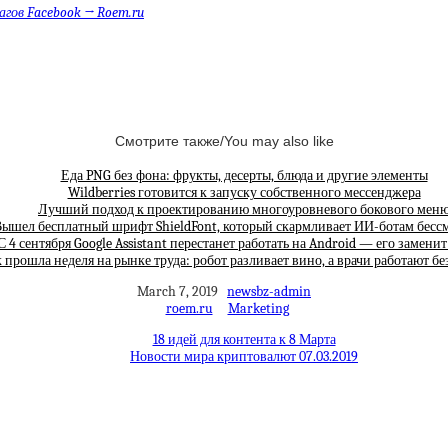
гов Facebook → Roem.ru
Смотрите также/You may also like
Еда PNG без фона: фрукты, десерты, блюда и другие элементы
Wildberries готовится к запуску собственного мессенджера
Лучший подход к проектированию многоуровневого бокового мен
ышел бесплатный шрифт ShieldFont, который скармливает ИИ-ботам бес
С 4 сентября Google Assistant перестанет работать на Android — его замени
 прошла неделя на рынке труда: робот разливает вино, а врачи работают бе
March 7, 2019
newsbz-admin
roem.ru
Marketing
18 идей для контента к 8 Марта
Новости мира криптовалют 07.03.2019