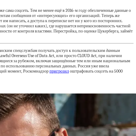
же сама соцсеть. Тем не менее ещё в 2016-м году обезличенные данные о
ентам сообщения от «интересующих» его организаций. Теперь же
м написать, а доступа к переписке нет ни у кого из посторонних.
нах (он не уточнил каких), где нарушается неприкосновенность частной
ности от контроля властями. Перестройка, по оценке Цукерберга, займёт
нским спецслужбам получать доступ к пользовательским
данным
awful Overseas Use of Data Act, или просто CLOUD Act, при наличии
нящиеся за рубежом, включая защищённые тем или иным национальным
С по использованию персональных данных. Россия уже ввела
ящий момент, Роскомнадзор
пригрозил
оштрафовать соцсеть на 5000