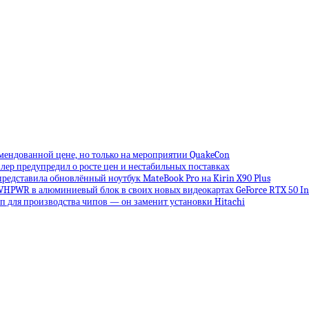
омендованной цене, но только на мероприятии QuakeCon
лер предупредил о росте цен и нестабильных поставках
редставила обновлённый ноутбук MateBook Pro на Kirin X90 Plus
VHPWR в алюминиевый блок в своих новых видеокартах GeForce RTX 50 Inf
 для производства чипов — он заменит установки Hitachi