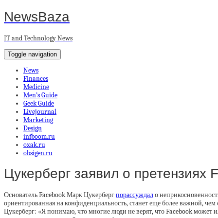
NewsBaza
IT and Technology News
Toggle navigation
News
Finances
Medicine
Men’s Guide
Geek Guide
Livejournal
Marketing
Design
infboom.ru
oxak.ru
obsigen.ru
Цукерберг заявил о претензиях 
Основатель Facebook Марк Цукерберг
порассуждал
о неприкосновенности
ориентированная на конфиденциальность, станет еще более важной, чем
Цукерберг: «Я понимаю, что многие люди не верят, что Facebook может и