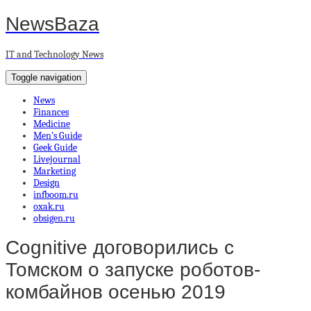
NewsBaza
IT and Technology News
Toggle navigation
News
Finances
Medicine
Men’s Guide
Geek Guide
Livejournal
Marketing
Design
infboom.ru
oxak.ru
obsigen.ru
Cognitive договорились с
Томском о запуске роботов-
комбайнов осенью 2019