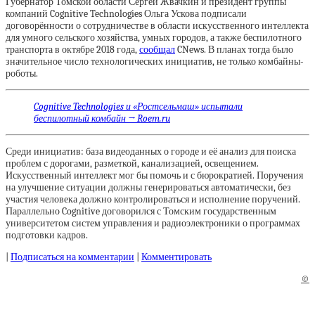
Губернатор Томской области Сергей Жвачкин и президент группы
компаний Cognitive Technologies Ольга Ускова подписали
договорённости о сотрудничестве в области искусственного интеллекта
для умного сельского хозяйства, умных городов, а также беспилотного
транспорта в октябре 2018 года,
сообщал
CNews. В планах тогда было
значительное число технологических инициатив, не только комбайны-
роботы.
Cognitive Technologies и «Ростсельмаш» испытали
беспилотный комбайн → Roem.ru
Среди инициатив: база видеоданных о городе и её анализ для поиска
проблем с дорогами, разметкой, канализацией, освещением.
Искусственный интеллект мог бы помочь и с бюрократией. Поручения
на улучшение ситуации должны генерироваться автоматически, без
участия человека должно контролироваться и исполнение поручений.
Параллельно Cognitive договорился с Томским государственным
университетом систем управления и радиоэлектроники о программах
подготовки кадров.
|
Подписаться на комментарии
|
Комментировать
©