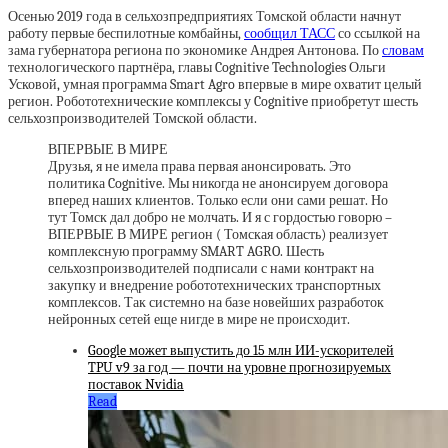
Осенью 2019 года в сельхозпредприятиях Томской области начнут
работу первые беспилотные комбайны,
сообщил ТАСС
со ссылкой на
зама губернатора региона по экономике Андрея Антонова. По
словам
технологического партнёра, главы Cognitive Technologies Ольги
Усковой, умная программа Smart Agro впервые в мире охватит целый
регион. Робототехнические комплексы у Cognitive приобретут шесть
сельхозпроизводителей Томской области.
ВПЕРВЫЕ В МИРЕ
Друзья, я не имела права первая анонсировать. Это
политика Cognitive. Мы никогда не анонсируем договора
вперед наших клиентов. Только если они сами решат. Но
тут Томск дал добро не молчать. И я с гордостью говорю –
ВПЕРВЫЕ В МИРЕ регион ( Томская область) реализует
комплексную программу SMART AGRO. Шесть
сельхозпроизводителей подписали с нами контракт на
закупку и внедрение робототехнических транспортных
комплексов. Так системно на базе новейших разработок
нейронных сетей еще нигде в мире не происходит.
Google может выпустить до 15 млн ИИ-ускорителей
TPU v9 за год — почти на уровне прогнозируемых
поставок Nvidia
Read