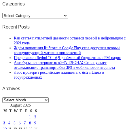
Categories
Categories
Recent Posts
Как статья пятилетней давности остается первой в нейровыдаче с
2021 года
Ждём появления RuStore: в Google Play стал доступен первый
конкурирующий магазин приложений
Представлен Redmi 17 – 6,9-дюймовый бюджетник с FM-радио
Автобусы не потеряются: «ЭРА-ГЛОНАСС» запускает
отслеживание транспорта без GPS и мобильного интернета
Лаос проверит российские планшеты с Astra Linux в
госучреждениях
Archives
Archives
August 2026
M
T
W
T
F
S
S
1
2
3
4
5
6
7
8
9