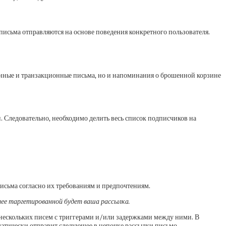
письма отправляются на основе поведения конкретного пользователя.
енные и транзакционные письма, но и напоминания о брошенной корзине
 Следовательно, необходимо делить весь список подписчиков на
письма согласно их требованиям и предпочтениям.
лее таргетированной будет ваша рассылка.
з нескольких писем с триггерами и/или задержками между ними. В
матически отправит следующее в цепочке рассылки письмо.