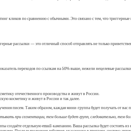
нг кликов по сравнению с обычными. Это связано с тем, что триггерные 
герные рассылки — это отличный способ отправлять не только приветств
оказатель переходов по ссылкам на
50%
выше, нежели нецелевые рассылки.
осметику отечественного производства и живут в России.
скую косметику и живут в России и так далее.
чения писем. Таким образом, каждая мини-группа будет получать от вас 
итывать при сегментации, тем больше будет групп, следовательно, тем бо
ппы создаёте отдельную email-кампанию. Ваша рассылка будет состоять и
ерами. После выполнения действия, указанного в триггере, система авто