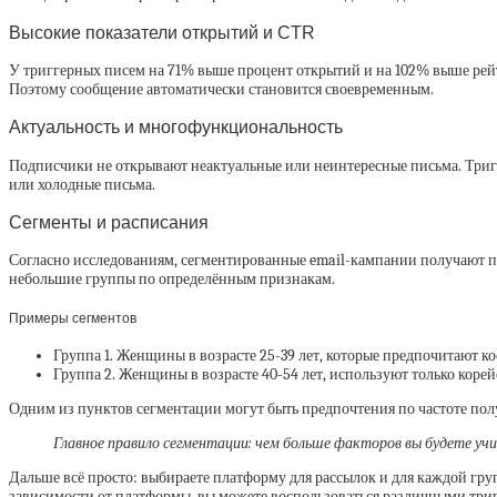
Высокие показатели открытий и CTR
У триггерных писем на
71%
выше процент открытий и на 102% выше рейти
Поэтому сообщение автоматически становится своевременным.
Актуальность и многофункциональность
Подписчики не открывают неактуальные или неинтересные письма. Триг
или холодные письма.
Сегменты и расписания
Согласно исследованиям, сегментированные email-кампании получают п
небольшие группы по определённым признакам.
Примеры сегментов
Группа 1. Женщины в возрасте 25-39 лет, которые предпочитают к
Группа 2. Женщины в возрасте 40-54 лет, используют только корей
Одним из пунктов сегментации могут быть предпочтения по частоте полу
Главное правило сегментации: чем больше факторов вы будете уч
Дальше всё просто: выбираете платформу для рассылок и для каждой гру
зависимости от платформы, вы можете воспользоваться различными тригг