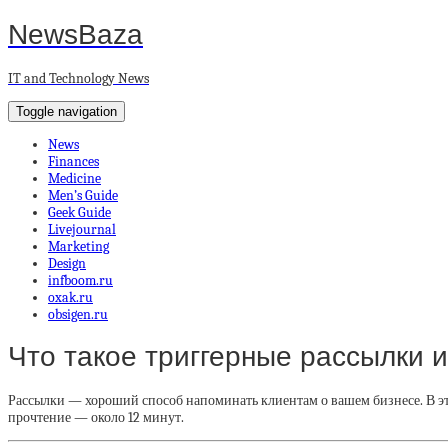
NewsBaza
IT and Technology News
Toggle navigation
News
Finances
Medicine
Men’s Guide
Geek Guide
Livejournal
Marketing
Design
infboom.ru
oxak.ru
obsigen.ru
Что такое триггерные рассылки и
Рассылки — хороший способ напоминать клиентам о вашем бизнесе. В это
прочтение — около 12 минут.