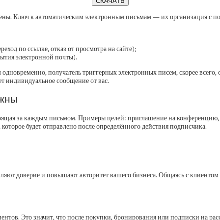
СКАЧАТЬ
лены. Ключ к автоматическим электронным письмам — их организация с п
реход по ссылке, отказ от просмотра на сайте);
рытия электронной почты).
одновременно, получатель триггерных электронных писем, скорее всего, ож
т индивидуальное сообщение от вас.
ажны
тоящая за каждым письмом. Примеры целей: приглашение на конференцию,
 которое будет отправлено после определённого действия подписчика.
ляют доверие и повышают авторитет вашего бизнеса. Общаясь с клиентом о
тов. Это значит, что после покупки, бронирования или подписки на рассы