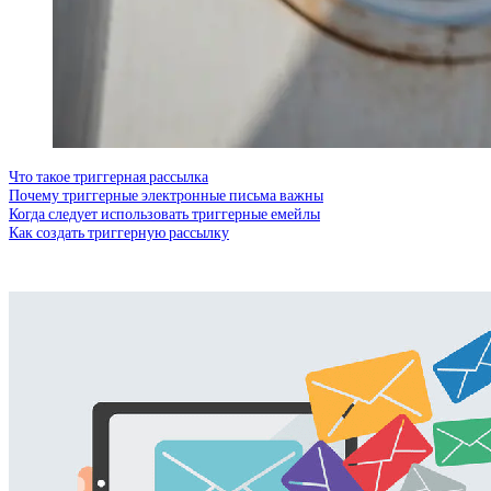
Что такое триггерная рассылка
Почему триггерные электронные письма важны
Когда следует использовать триггерные емейлы
Как создать триггерную рассылку