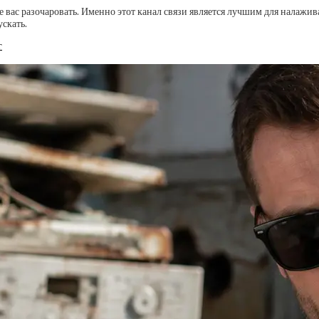
е вас разочаровать. Именно этот канал связи является лучшим для налажив
ускать.
г