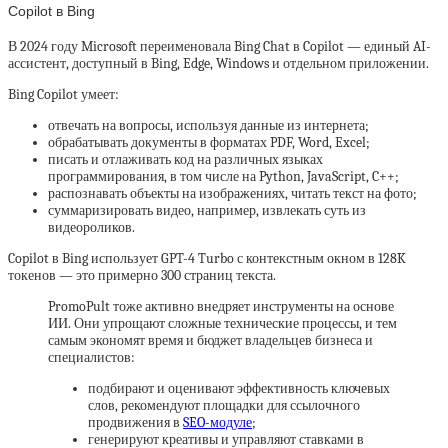
Copilot в Bing
В 2024 году Microsoft переименовала Bing Chat в Copilot — единый AI-
ассистент, доступный в Bing, Edge, Windows и отдельном приложении.
Bing Copilot умеет:
отвечать на вопросы, используя данные из интернета;
обрабатывать документы в форматах PDF, Word, Excel;
писать и отлаживать код на различных языках
программирования, в том числе на Python, JavaScript, C++;
распознавать объекты на изображениях, читать текст на фото;
суммаризировать видео, например, извлекать суть из
видеороликов.
Copilot в Bing использует GPT-4 Turbo с контекстным окном в 128K
токенов — это примерно 300 страниц текста.
PromoPult тоже активно внедряет инструменты на основе
ИИ. Они упрощают сложные технические процессы, и тем
самым экономят время и бюджет владельцев бизнеса и
специалистов:
подбирают и оценивают эффективность ключевых
слов, рекомендуют площадки для ссылочного
продвижения в
SEO-модуле
;
генерируют креативы и управляют ставками в