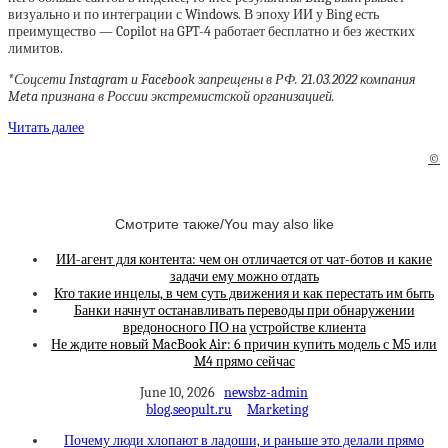
визуально и по интеграции с Windows. В эпоху ИИ у Bing есть
преимущество — Copilot на GPT-4 работает бесплатно и без жестких
лимитов.
*Соцсети Instagram и Facebook запрещены в РФ. 21.03.2022 компания
Meta признана в России экстремистской организацией.
Читать далее
©
Смотрите также/You may also like
ИИ-агент для контента: чем он отличается от чат-ботов и какие
задачи ему можно отдать
Кто такие инцелы, в чем суть движения и как перестать им быть
Банки начнут останавливать переводы при обнаружении
вредоносного ПО на устройстве клиента
Не ждите новый MacBook Air: 6 причин купить модель с M5 или
M4 прямо сейчас
June 10, 2026
newsbz-admin
blog.seopult.ru
Marketing
Почему люди хлопают в ладоши, и раньше это делали прямо