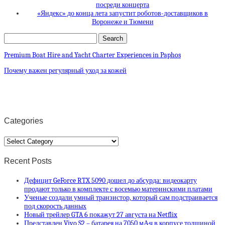
посреди концерта
«Яндекс» до конца лета запустит роботов-доставщиков в
Воронеже и Тюмени
Premium Boat Hire and Yacht Charter Experiences in Paphos
Почему важен регулярный уход за кожей
Categories
Categories
Recent Posts
Дефицит GeForce RTX 5090 дошел до абсурда: видеокарту
продают только в комплекте с восемью материнскими платами
Ученые создали умный транзистор, который сам подстраивается
под скорость данных
Новый трейлер GTA 6 покажут 27 августа на Netflix
Представлен Vivo S2 – батарея на 7050 мА·ч в корпусе толщиной