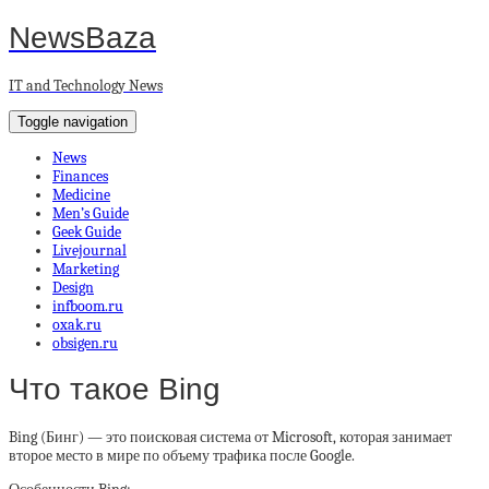
NewsBaza
IT and Technology News
Toggle navigation
News
Finances
Medicine
Men’s Guide
Geek Guide
Livejournal
Marketing
Design
infboom.ru
oxak.ru
obsigen.ru
Что такое Bing
Bing (Бинг) — это поисковая система от Microsoft, которая занимает
второе место в мире по объему трафика после Google.