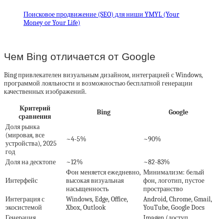
Поисковое продвижение (SEO) для ниши YMYL (Your
Money or Your Life)
Чем Bing отличается от Google
Bing привлекателен визуальным дизайном, интеграцией с Windows,
программой лояльности и возможностью бесплатной генерации
качественных изображений.
Критерий
Bing
Google
сравнения
Доля рынка
(мировая, все
~4-5%
~90%
устройства), 2025
год
Доля на десктопе
~12%
~82-83%
Фон меняется ежедневно,
Минимализм: белый
Интерфейс
высокая визуальная
фон, логотип, пустое
насыщенность
пространство
Интеграция с
Windows, Edge, Office,
Android, Chrome, Gmail,
экосистемой
Xbox, Outlook
YouTube, Google Docs
Генерация
Imagen (доступ