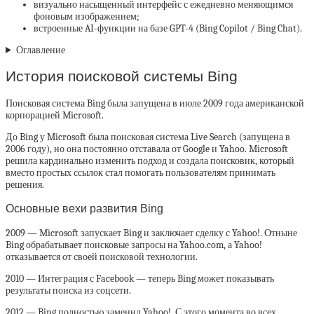
визуально насыщенный интерфейс с ежедневно меняющимся
фоновым изображением;
встроенные AI-функции на базе GPT-4 (Bing Copilot / Bing Chat).
Оглавление
История поисковой системы Bing
Поисковая система Bing была запущена в июле 2009 года американской
корпорацией Microsoft.
До Bing у Microsoft была поисковая система Live Search (запущена в
2006 году), но она постоянно отставала от Google и Yahoo. Microsoft
решила кардинально изменить подход и создала поисковик, который
вместо простых ссылок стал помогать пользователям принимать
решения.
Основные вехи развития Bing
2009 — Microsoft запускает Bing и заключает сделку с Yahoo!. Отныне
Bing обрабатывает поисковые запросы на Yahoo.com, а Yahoo!
отказывается от своей поисковой технологии.
2010 — Интеграция с Facebook — теперь Bing может показывать
результаты поиска из соцсети.
2012 — Bing полностью заменил Yahoo!. С этого момента во всех