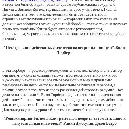
известной бизнес-идеи и были впервые опубликованы в журнале
Harvard Business Review, где вызвали интерес у читателей. Главная
мысль книги в том, что конкуренция имитирует стратегию и
ограничивает получение прибыли. Авторы считают, что компании
должны освободиться от конкурентной борьбы – только так они получат
реальную прибыль. Книга будет интересна руководителям,
бизнесменам, маркетологам и всем, кто знаком со “стратегией голубого
океана”.
“Исследование действием. Лидерство на острие настоящего”, Билл
Торберт
Билл Торберт – профессор менеджмента и бизнес-консультант. Автор
считает, что каждая компания может прогрессировать, но для этого
нужно научиться анализировать окружающий мир и правильно
реагировать на него. Часто мы недовольны результатами работы, а
причина этого в том, что человек разучился действовать разумно – все
делаем на автопилоте. Билл Торберт предлагает метод “исследования
действием” – отключите автопилота и подходите к каждому действию
как исследователь. Так вы научитесь работать эффективно и разумно.
Для лидеров разных уровней и всех, кто хочет быть продуктивнее.
“Реинжиниринг бизнеса. Как грамотно внедрить автоматизацию и
искусственный интеллект”, Равин Джесутан, Джон Будро