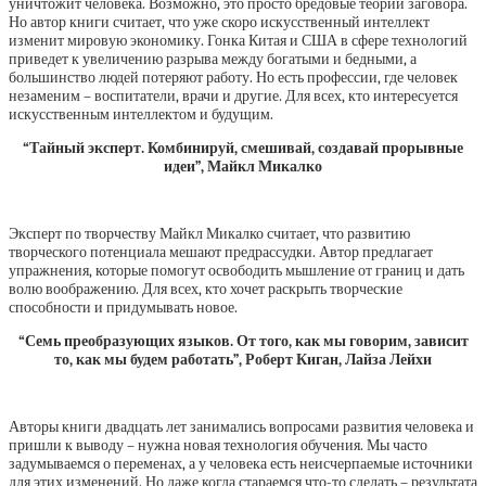
уничтожит человека. Возможно, это просто бредовые теории заговора.
Но автор книги считает, что уже скоро искусственный интеллект
изменит мировую экономику. Гонка Китая и США в сфере технологий
приведет к увеличению разрыва между богатыми и бедными, а
большинство людей потеряют работу. Но есть профессии, где человек
незаменим – воспитатели, врачи и другие. Для всех, кто интересуется
искусственным интеллектом и будущим.
“Тайный эксперт. Комбинируй, смешивай, создавай прорывные
идеи”, Майкл Микалко
Эксперт по творчеству Майкл Микалко считает, что развитию
творческого потенциала мешают предрассудки. Автор предлагает
упражнения, которые помогут освободить мышление от границ и дать
волю воображению. Для всех, кто хочет раскрыть творческие
способности и придумывать новое.
“Семь преобразующих языков. От того, как мы говорим, зависит
то, как мы будем работать”, Роберт Киган, Лайза Лейхи
Авторы книги двадцать лет занимались вопросами развития человека и
пришли к выводу – нужна новая технология обучения. Мы часто
задумываемся о переменах, а у человека есть неисчерпаемые источники
для этих изменений. Но даже когда стараемся что-то сделать – результата