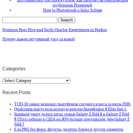
SEO семантика для гироскутеров: как работает автоматический
подборщик Promopult
How to Photograph a Solar Eclipse
Premium Boat Hire and Yacht Charter Experiences in Paphos
Почему важен регулярный уход за кожей
Categories
Categories
Recent Posts
ТОП-10 самых мощных смартфонов среднего класса за июль 2026
Qualcomm выпустила игровую версию Snapdragon 8 Elite Gen 5
Samsung умеет делать хиты: новые Galaxy Z Fold 8 и Galaxy Z Fold
8 Ultra собрали в США на 30% больше предзаказов, чем Galaxy Z
Fold 7
Еда PNG без фона: фрукты, десерты, блюда и другие элементы