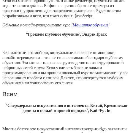
Если вы хотите подробно узнать о языке JavaScript, научиться писать
код – эта книга для вас. Ее фишка – разнообразные примеры из
практики и упражнения для закрепления материала. Будет полезна
разработчикам и всем, кто хочет освоить JavaScript.
Обучение в онлайн-университете: курс “
Машинное обучение
“
“Грокаем глубокое обучение”, Эндрю Траск
Беспилотные автомобили, виртуальные голосовые помощники,
онлайн-переводчики – это все стало возможно благодаря глубокому
обучению. Эта книга – пошаговое руководство по конструированию
нейронных сетей с нуля. Если у вас есть базовые навыки
программирования и вы прошли школьный курс по математике – у вас
не возникнет проблем с книгой. Для тех, кто интересуется глубоким
обучением или хочет освоить его с нуля.
Всем
“Сверхдержавы искусственного интеллекта. Китай, Кремниевая
долина и новый мировой порядок”, Кай-Фу Ли
Многие боятся, что искусственный интеллект когда-нибудь захватит и