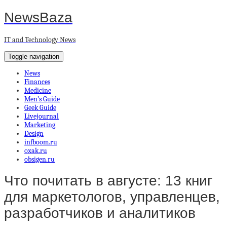
NewsBaza
IT and Technology News
Toggle navigation
News
Finances
Medicine
Men’s Guide
Geek Guide
Livejournal
Marketing
Design
infboom.ru
oxak.ru
obsigen.ru
Что почитать в августе: 13 книг
для маркетологов, управленцев,
разработчиков и аналитиков