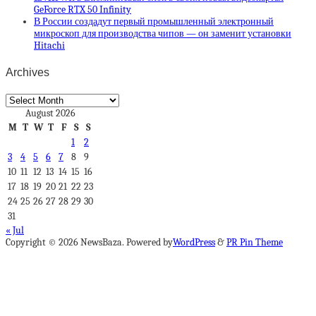
GeForce RTX 50 Infinity
В России создадут первый промышленный электронный
микроскоп для производства чипов — он заменит установки
Hitachi
Archives
Archives
August 2026
M
T
W
T
F
S
S
1
2
3
4
5
6
7
8
9
10
11
12
13
14
15
16
17
18
19
20
21
22
23
24
25
26
27
28
29
30
31
« Jul
Copyright © 2026 NewsBaza. Powered by
WordPress
&
PR Pin Theme