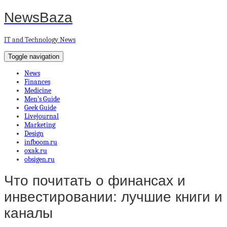
NewsBaza
IT and Technology News
Toggle navigation
News
Finances
Medicine
Men’s Guide
Geek Guide
Livejournal
Marketing
Design
infboom.ru
oxak.ru
obsigen.ru
Что почитать о финансах и
инвестировании: лучшие книги и
каналы