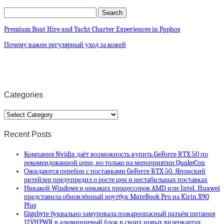
Premium Boat Hire and Yacht Charter Experiences in Paphos
Почему важен регулярный уход за кожей
Categories
Categories
Recent Posts
Компания Nvidia даёт возможность купить GeForce RTX 50 по
рекомендованной цене, но только на мероприятии QuakeCon
Ожидаются перебои с поставками GeForce RTX 50. Японский
ритейлер предупредил о росте цен и нестабильных поставках
Никакой Windows и никаких процессоров AMD или Intel. Huawei
представила обновлённый ноутбук MateBook Pro на Kirin X90
Plus
Gigabyte буквально замуровала пожароопасный разъём питания
12VHPWR в алюминиевый блок в своих новых видеокартах