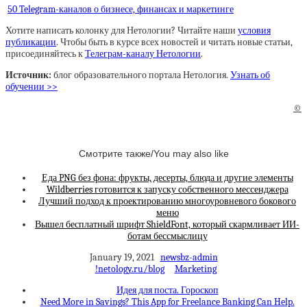
50 Telegram-каналов о бизнесе, финансах и маркетинге
Хотите написать колонку для Нетологии? Читайте наши
условия
публикации
. Чтобы быть в курсе всех новостей и читать новые статьи,
присоединяйтесь к
Телеграм-каналу Нетологии
.
Источник:
блог образовательного портала Нетология.
Узнать об
обучении >>
©
Смотрите также/You may also like
Еда PNG без фона: фрукты, десерты, блюда и другие элементы
Wildberries готовится к запуску собственного мессенджера
Лучший подход к проектированию многоуровневого бокового
меню
Вышел бесплатный шрифт ShieldFont, который скармливает ИИ-
ботам бессмыслицу
January 19, 2021
newsbz-admin
!netology.ru/blog
Marketing
Идея для поста. Гороскоп
Need More in Savings? This App for Freelance Banking Can Help.