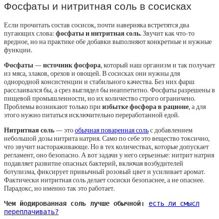
Фосфаты и нитритная соль в сосисках
Если прочитать состав сосисок, почти наверняка встретятся два
пугающих слова:
фосфаты и нитритная соль.
Звучит как что-то
вредное, но на практике обе добавки выполняют конкретные и нужные
функции.
Фосфаты — источник фосфора
, который наш организм и так получает
из мяса, злаков, орехов и овощей. В сосисках они нужны для
однородной консистенции и стабильного качества. Без них фарш
расслаивался бы, а срез выглядел бы неаппетитно. Фосфаты разрешены в
пищевой промышленности, но их количество строго ограничено.
Проблемы возникают только при
избытке фосфора в рационе
, а для
этого нужно питаться исключительно переработанной едой.
Нитритная соль
— это
обычная поваренная соль
с добавлением
небольшой дозы нитрита натрия. Само по себе это вещество токсично,
что звучит настораживающе. Но в тех количествах, которые допускает
регламент, оно безопасно. А вот задачи у него серьезные: нитрит натрия
подавляет развитие опасных бактерий, включая возбудителей
ботулизма, фиксирует привычный розовый цвет и усиливает аромат.
Фактически нитритная соль делает сосиски безопаснее, а не опаснее.
Парадокс, но именно так это работает.
Чем йодированная соль лучше обычной:
есть ли смысл
переплачивать?