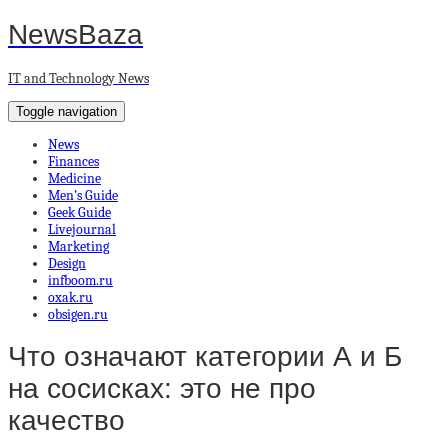
NewsBaza
IT and Technology News
Toggle navigation
News
Finances
Medicine
Men’s Guide
Geek Guide
Livejournal
Marketing
Design
infboom.ru
oxak.ru
obsigen.ru
Что означают категории А и Б
на сосисках: это не про
качество