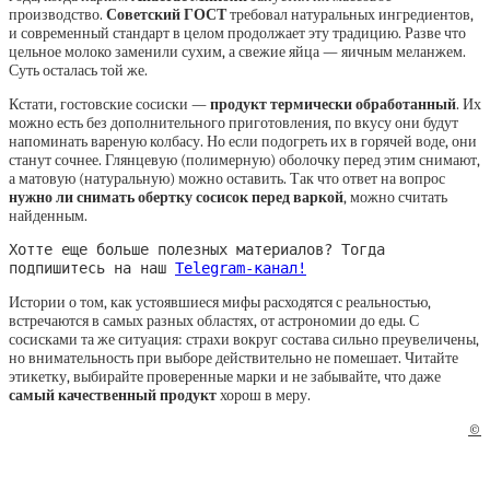
производство.
Советский ГОСТ
требовал натуральных ингредиентов,
и современный стандарт в целом продолжает эту традицию. Разве что
цельное молоко заменили сухим, а свежие яйца — яичным меланжем.
Суть осталась той же.
Кстати, гостовские сосиски —
продукт термически обработанный
. Их
можно есть без дополнительного приготовления, по вкусу они будут
напоминать вареную колбасу. Но если подогреть их в горячей воде, они
станут сочнее. Глянцевую (полимерную) оболочку перед этим снимают,
а матовую (натуральную) можно оставить. Так что ответ на вопрос
нужно ли снимать обертку сосисок перед варкой
, можно считать
найденным.
Хотте еще больше полезных материалов? Тогда
подпишитесь на наш
Telegram-канал!
Истории о том, как устоявшиеся мифы расходятся с реальностью,
встречаются в самых разных областях, от астрономии до еды. С
сосисками та же ситуация: страхи вокруг состава сильно преувеличены,
но внимательность при выборе действительно не помешает. Читайте
этикетку, выбирайте проверенные марки и не забывайте, что даже
самый качественный продукт
хорош в меру.
©