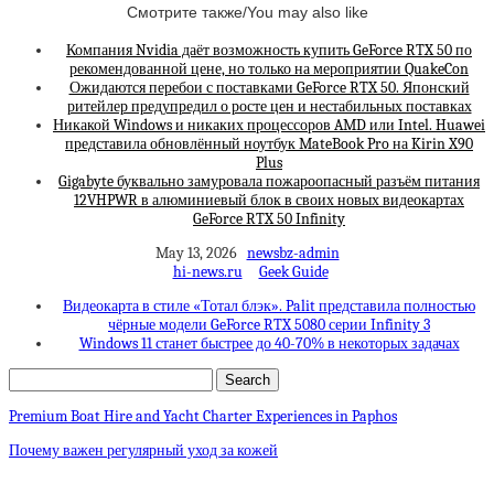
Смотрите также/You may also like
Компания Nvidia даёт возможность купить GeForce RTX 50 по
рекомендованной цене, но только на мероприятии QuakeCon
Ожидаются перебои с поставками GeForce RTX 50. Японский
ритейлер предупредил о росте цен и нестабильных поставках
Никакой Windows и никаких процессоров AMD или Intel. Huawei
представила обновлённый ноутбук MateBook Pro на Kirin X90
Plus
Gigabyte буквально замуровала пожароопасный разъём питания
12VHPWR в алюминиевый блок в своих новых видеокартах
GeForce RTX 50 Infinity
May 13, 2026
newsbz-admin
hi-news.ru
Geek Guide
Видеокарта в стиле «Тотал блэк». Palit представила полностью
чёрные модели GeForce RTX 5080 серии Infinity 3
Windows 11 станет быстрее до 40-70% в некоторых задачах
Premium Boat Hire and Yacht Charter Experiences in Paphos
Почему важен регулярный уход за кожей