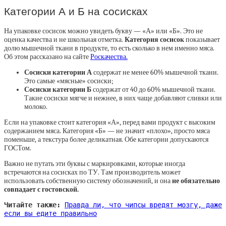
Категории А и Б на сосисках
На упаковке сосисок можно увидеть букву — «А» или «Б». Это не
оценка качества и не школьная отметка.
Категория сосисок
показывает
долю мышечной ткани в продукте, то есть сколько в нем именно мяса.
Об этом рассказано на сайте
Роскачества.
Сосиски категории А
содержат не менее 60% мышечной ткани.
Это самые «мясные» сосиски;
Сосиски категории Б
содержат от 40 до 60% мышечной ткани.
Такие сосиски мягче и нежнее, в них чаще добавляют сливки или
молоко.
Если на упаковке стоит категория «А», перед вами продукт с высоким
содержанием мяса. Категория «Б» — не значит «плохо», просто мяса
поменьше, а текстура более деликатная. Обе категории допускаются
ГОСТом.
Важно не путать эти буквы с маркировками, которые иногда
встречаются на сосисках по ТУ. Там производитель может
использовать собственную систему обозначений, и она
не обязательно
совпадает с гостовской.
Читайте также:
Правда ли, что чипсы вредят мозгу, даже
если вы едите правильно