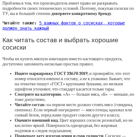
Проблема в том, что производитель имеет право не раскрывать
подробности своих технических условий. Поэтому, покупая сосиски по
ТУ, вы в большей степени
доверяете конкретному бренду
.
Читайте также:
5 важных фактов о сосисках, которые
должен знать каждый
Как читать состав и выбрать хорошие
сосиски
Чтобы не купить мясную имитацию вместо настоящего продукта,
достаточно запомнить несколько простых правил.
Ищите маркировку ГОСТ 23670-2019,
и проверяйте, что этот
номер относится именно к составу, а не к упаковке. Бывает, что
на этикетке пишут «ГОСТ» крупными буквами, но мелким
шрифтом уточняют, что стандарт касается только тары;
Смотрите на категорию.
«А» — больше мяса, «Б» — меньше, но
тоже допустимо;
Читайте состав:
на первом месте должно стоять мясо (говядина,
свинина). Если первый ингредиент — мясо птицы, крахмал или
соевый белок, перед вами продукт совсем другого класса;
Оцените внешний вид.
Цвет хороших сосисок розоватый, но не
кислотно-яркий. Поверхность однородная, без жировых
подтеков и следов подсыхания;
Проверьте дату изготовления и срок годности.
Сосиски —