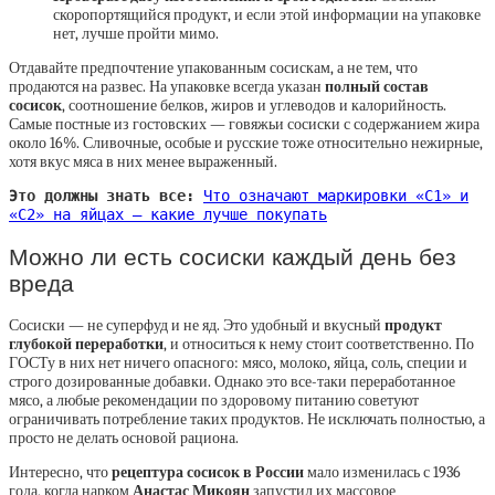
скоропортящийся продукт, и если этой информации на упаковке
нет, лучше пройти мимо.
Отдавайте предпочтение упакованным сосискам, а не тем, что
продаются на развес. На упаковке всегда указан
полный состав
сосисок
, соотношение белков, жиров и углеводов и калорийность.
Самые постные из гостовских — говяжьи сосиски с содержанием жира
около 16%. Сливочные, особые и русские тоже относительно нежирные,
хотя вкус мяса в них менее выраженный.
Это должны знать все:
Что означают маркировки «С1» и
«С2» на яйцах — какие лучше покупать
Можно ли есть сосиски каждый день без
вреда
Сосиски — не суперфуд и не яд. Это удобный и вкусный
продукт
глубокой переработки
, и относиться к нему стоит соответственно. По
ГОСТу в них нет ничего опасного: мясо, молоко, яйца, соль, специи и
строго дозированные добавки. Однако это все-таки переработанное
мясо, а любые рекомендации по здоровому питанию советуют
ограничивать потребление таких продуктов. Не исключать полностью, а
просто не делать основой рациона.
Интересно, что
рецептура сосисок в России
мало изменилась с 1936
года, когда нарком
Анастас Микоян
запустил их массовое