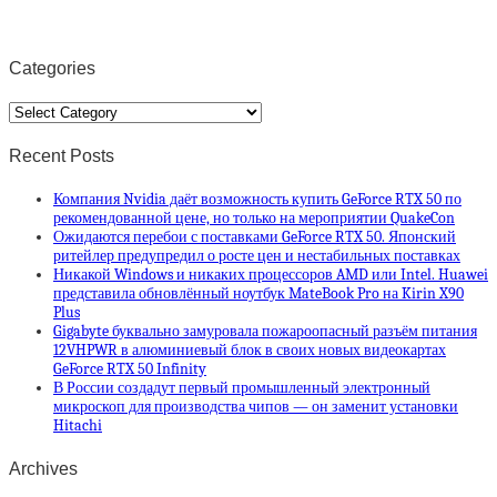
Categories
Categories
Recent Posts
Компания Nvidia даёт возможность купить GeForce RTX 50 по
рекомендованной цене, но только на мероприятии QuakeCon
Ожидаются перебои с поставками GeForce RTX 50. Японский
ритейлер предупредил о росте цен и нестабильных поставках
Никакой Windows и никаких процессоров AMD или Intel. Huawei
представила обновлённый ноутбук MateBook Pro на Kirin X90
Plus
Gigabyte буквально замуровала пожароопасный разъём питания
12VHPWR в алюминиевый блок в своих новых видеокартах
GeForce RTX 50 Infinity
В России создадут первый промышленный электронный
микроскоп для производства чипов — он заменит установки
Hitachi
Archives