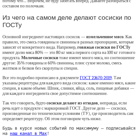
потому что… Впрочем, не буду забегать вперед. Давайте разбираться с
составом по полочкам.
Из чего на самом деле делают сосиски по
ГОСТу
Основной ингредиент настоящих сосисок —
измельченное мясо
. Как
правило, это смесь говядины и свинины в разных пропорциях, которые
зависят от конкретного вида. Например,
говяжьи сосиски по ГОСТу
имеют долю мяса 80% — это 80 кг мяса первого сорта на 100 кг готового
продукта.
Молочные сосиски
тоже имеют много мяса, но соотношение
другое: 35% говядины и 60% свинины, плюс сухое молоко, смесь
желтков и белков без скорлупы и специи.
Все это подробно прописано в документе
ГОСТ 23670-2019
. Там
указаны рецептуры для каждого вида сосисок: какое именно мясо, какие
специи, в каком объеме. Шпик, сливки, яйца, соль, пищевые добавки —
для каждого ингредиента свое допустимое соотношение.
Так что говорить, будто
сосиски делают из отходов
, неправда, если
речь идет о продукте с маркировкой ГОСТ. Другое дело — сосиски,
произведенные по техническим условиям (ТУ), где производитель сам
определяет рецептуру. Об этом поговорим чуть ниже.
Будь в курсе новых событий по максимуму — подписывайся
на
наш канал в Max
!