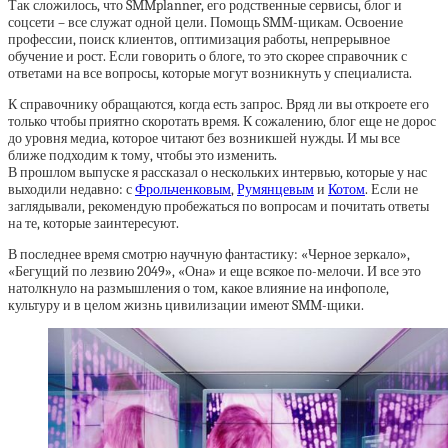
Так сложилось, что SMMplanner, его родственные сервисы, блог и
соцсети – все служат одной цели. Помощь SMM-щикам. Освоение
профессии, поиск клиентов, оптимизация работы, непрерывное
обучение и рост. Если говорить о блоге, то это скорее справочник с
ответами на все вопросы, которые могут возникнуть у специалиста.
К справочнику обращаются, когда есть запрос. Вряд ли вы откроете его
только чтобы приятно скоротать время. К сожалению, блог еще не дорос
до уровня медиа, которое читают без возникшей нужды. И мы все
ближе подходим к тому, чтобы это изменить.
В прошлом выпуске я рассказал о нескольких интервью, которые у нас
выходили недавно: с
Фрольченковым
,
Румянцевым
и
Котом
. Если не
заглядывали, рекомендую пробежаться по вопросам и почитать ответы
на те, которые заинтересуют.
В последнее время смотрю научную фантастику: «Черное зеркало»,
«Бегущий по лезвию 2049», «Она» и еще всякое по-мелочи. И все это
натолкнуло на размышления о том, какое влияние на инфополе,
культуру и в целом жизнь цивилизации имеют SMM-щики.