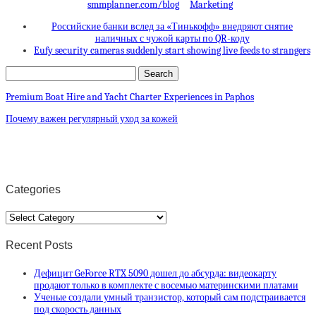
smmplanner.com/blog
Marketing
Российские банки вслед за «Тинькофф» внедряют снятие
наличных с чужой карты по QR-коду
Eufy security cameras suddenly start showing live feeds to strangers
Premium Boat Hire and Yacht Charter Experiences in Paphos
Почему важен регулярный уход за кожей
Categories
Categories
Recent Posts
Дефицит GeForce RTX 5090 дошел до абсурда: видеокарту
продают только в комплекте с восемью материнскими платами
Ученые создали умный транзистор, который сам подстраивается
под скорость данных