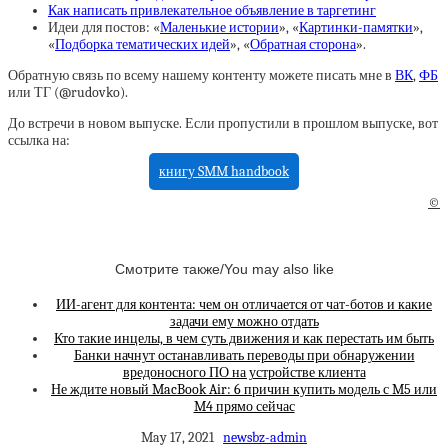
Как написать привлекательное объявление в таргетинг
Идеи для постов: «
Маленькие истории
», «
Картинки-памятки
»,
«
Подборка тематических идей
», «
Обратная сторона
».
Обратную связь по всему нашему контенту можете писать мне в
ВК
,
ФБ
или ТГ (@rudovko).
До встречи в новом выпуске. Если пропустили в прошлом выпуске, вот
ссылка на:
книгу SMM handbook
©
Смотрите также/You may also like
ИИ-агент для контента: чем он отличается от чат-ботов и какие
задачи ему можно отдать
Кто такие инцелы, в чем суть движения и как перестать им быть
Банки начнут останавливать переводы при обнаружении
вредоносного ПО на устройстве клиента
Не ждите новый MacBook Air: 6 причин купить модель с M5 или
M4 прямо сейчас
May 17, 2021
newsbz-admin