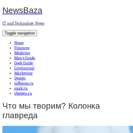
NewsBaza
IT and Technology News
Toggle navigation
News
Finances
Medicine
Men’s Guide
Geek Guide
Livejournal
Marketing
Design
infboom.ru
oxak.ru
obsigen.ru
Что мы творим? Колонка
главреда