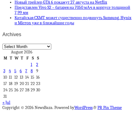
Новый трейлер GTA 6 покажут 27 августа на Netflix
Представлен Vivo S2 – батарея на 7050 мА·ч в корпусе толщиной
7,99 мм
Китайская CXMT может существенно подвинуть Samsung, Hynix
и Micron уже в ближайшие годы
Archives
Archives
August 2026
M
T
W
T
F
S
S
1
2
3
4
5
6
7
8
9
10
11
12
13
14
15
16
17
18
19
20
21
22
23
24
25
26
27
28
29
30
31
« Jul
Copyright © 2026 NewsBaza. Powered by
WordPress
&
PR Pin Theme