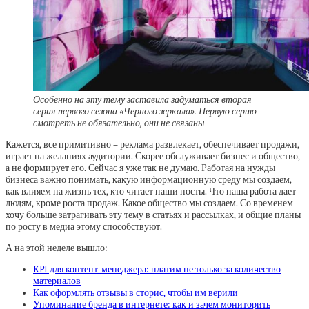
Особенно на эту тему заставила задуматься вторая
серия первого сезона «Черного зеркала». Первую серию
смотреть не обязательно, они не связаны
Кажется, все примитивно – реклама развлекает, обеспечивает продажи,
играет на желаниях аудитории. Скорее обслуживает бизнес и общество,
а не формирует его. Сейчас я уже так не думаю. Работая на нужды
бизнеса важно понимать, какую информационную среду мы создаем,
как влияем на жизнь тех, кто читает наши посты. Что наша работа дает
людям, кроме роста продаж. Какое общество мы создаем. Со временем
хочу больше затрагивать эту тему в статьях и рассылках, и общие планы
по росту в медиа этому способствуют.
А на этой неделе вышло:
KPI для контент-менеджера: платим не только за количество
материалов
Как оформлять отзывы в сторис, чтобы им верили
Упоминание бренда в интернете: как и зачем мониторить