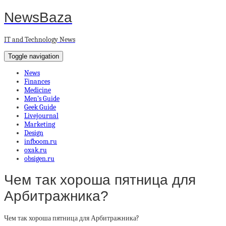
NewsBaza
IT and Technology News
Toggle navigation
News
Finances
Medicine
Men’s Guide
Geek Guide
Livejournal
Marketing
Design
infboom.ru
oxak.ru
obsigen.ru
Чем так хороша пятница для
Арбитражника?
Чем так хороша пятница для Арбитражника?