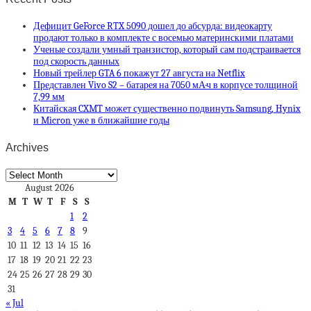
Дефицит GeForce RTX 5090 дошел до абсурда: видеокарту
продают только в комплекте с восемью материнскими платами
Ученые создали умный транзистор, который сам подстраивается
под скорость данных
Новый трейлер GTA 6 покажут 27 августа на Netflix
Представлен Vivo S2 – батарея на 7050 мА·ч в корпусе толщиной
7,99 мм
Китайская CXMT может существенно подвинуть Samsung, Hynix
и Micron уже в ближайшие годы
Archives
Archives
August 2026
M
T
W
T
F
S
S
1
2
3
4
5
6
7
8
9
10
11
12
13
14
15
16
17
18
19
20
21
22
23
24
25
26
27
28
29
30
31
« Jul