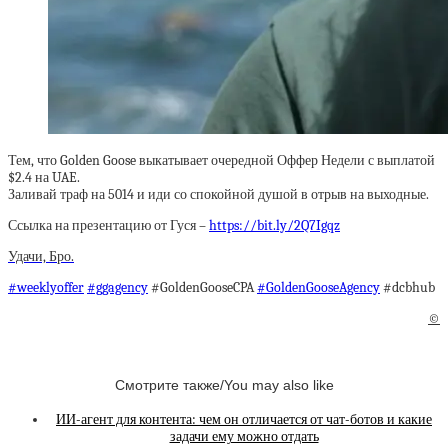
Тем, что Golden Goose выкатывает очередной Оффер Недели с выплатой
$2.4 на UAE.
Заливай траф на 5014 и иди со спокойной душой в отрыв на выходные.
Ссылка на презентацию от Гуся –
https://bit.ly/2Q7Igqz
Удачи, Бро.
#weeklyoffer
#ggagency
#GoldenGooseCPA
#GoldenGooseAgency
#dcbhub
©
Смотрите также/You may also like
ИИ-агент для контента: чем он отличается от чат-ботов и какие
задачи ему можно отдать