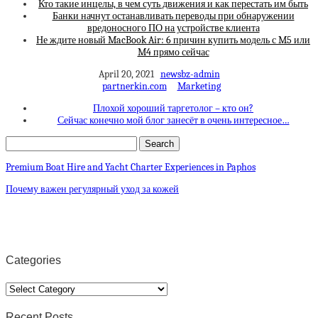
Кто такие инцелы, в чем суть движения и как перестать им быть
Банки начнут останавливать переводы при обнаружении
вредоносного ПО на устройстве клиента
Не ждите новый MacBook Air: 6 причин купить модель с M5 или
M4 прямо сейчас
April 20, 2021
newsbz-admin
partnerkin.com
Marketing
Плохой хороший таргетолог – кто он?
Сейчас конечно мой блог занесёт в очень интересное…
Premium Boat Hire and Yacht Charter Experiences in Paphos
Почему важен регулярный уход за кожей
Categories
Categories
Recent Posts