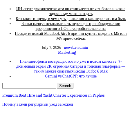
ИИ-агент для контента: чем он отличается от чат-ботов и какие
задачи ему можно отдать
Кто такие инцелы, в чем суть движения и как перестать им быть
Банки начнут останавливать переводы при обнаружении
вредоносного ПО на устройстве клиента
Не ждите новый MacBook Air: 6 причин купить модель с M5 или
M4 прямо сейчас
July 7, 2026
newsbz-admin
Marketing
Планшетофоны возвращаются, но уже в новом качестве: 7-
дюймовый экран 2К, огромная батарея и топовая платформа —
таким может оказаться Redmi Turbo 6 Max
Gemini vs ChatGPT: что лучше
Premium Boat Hire and Yacht Charter Experiences in Paphos
Почему важен регулярный уход за кожей