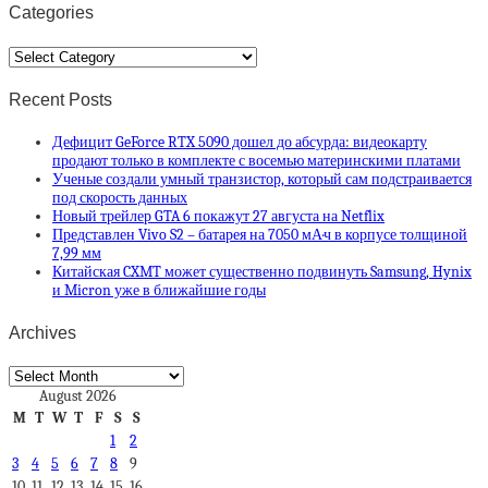
Categories
Categories
Recent Posts
Дефицит GeForce RTX 5090 дошел до абсурда: видеокарту
продают только в комплекте с восемью материнскими платами
Ученые создали умный транзистор, который сам подстраивается
под скорость данных
Новый трейлер GTA 6 покажут 27 августа на Netflix
Представлен Vivo S2 – батарея на 7050 мА·ч в корпусе толщиной
7,99 мм
Китайская CXMT может существенно подвинуть Samsung, Hynix
и Micron уже в ближайшие годы
Archives
Archives
August 2026
M
T
W
T
F
S
S
1
2
3
4
5
6
7
8
9
10
11
12
13
14
15
16