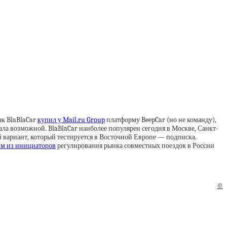
ак BlaBlaCar
купил у Mail.ru Group
платформу BeepCar (но не команду),
ла возможной. BlaBlaCar наиболее популярен сегодня в Москве, Санкт-
 вариант, который тестируется в Восточной Европе — подписка.
им из инициаторов
регулирования рынка совместных поездок в России
©