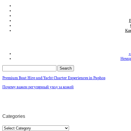
В
Как
«
Немцы
Premium Boat Hire and Yacht Charter Experiences in Paphos
Почему важен регулярный уход за кожей
Categories
Categories