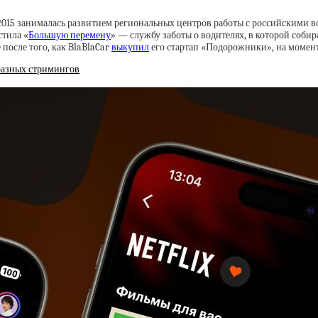
 2015 занималась развитием региональных центров работы с российскими в
стила «
Большую перемену
» — службу заботы о водителях, в которой соб
после того, как BlaBlaCar
выкупил
его стартап «Подорожники», на момент
разных стримингов