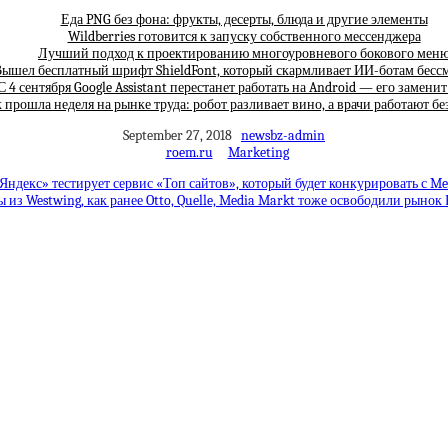
Еда PNG без фона: фрукты, десерты, блюда и другие элементы
Wildberries готовится к запуску собственного мессенджера
Лучший подход к проектированию многоуровневого бокового мен
ышел бесплатный шрифт ShieldFont, который скармливает ИИ-ботам бес
С 4 сентября Google Assistant перестанет работать на Android — его замени
 прошла неделя на рынке труда: робот разливает вино, а врачи работают бе
September 27, 2018
newsbz-admin
roem.ru
Marketing
Яндекс» тестирует сервис «Топ сайтов», который будет конкурировать с Me
 из Westwing, как ранее Otto, Quelle, Media Markt тоже освободили рынок