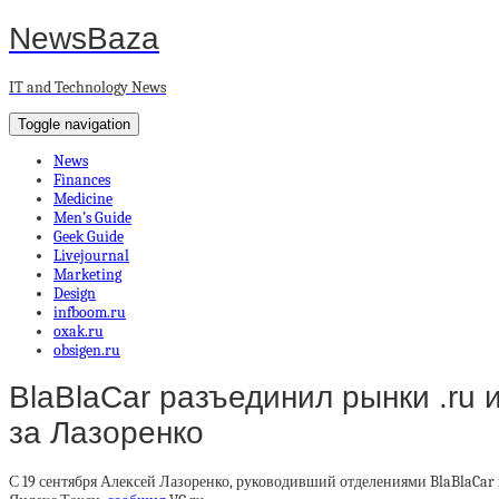
NewsBaza
IT and Technology News
Toggle navigation
News
Finances
Medicine
Men’s Guide
Geek Guide
Livejournal
Marketing
Design
infboom.ru
oxak.ru
obsigen.ru
BlaBlaCar разъединил рынки .ru 
за Лазоренко
С 19 сентября Алексей Лазоренко, руководивший отделениями BlaBlaCar в