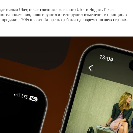
одителями Uber, после слияния локального Uber и Яндекс.Такси
ираются пожелания, анонсируются и тестируются изменения в принципах
 продажи в 2014 проект Лазоренко работал одновременно двух странах.