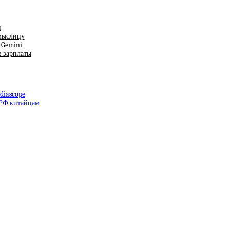
ю
смыслицу
т Gemini
з зарплаты
diascope
 РФ китайцам