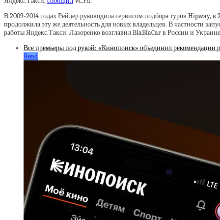
Яндекс.Такси,
сообщил
VC.ru.
В 2009-2014 годах Рейдер руководила сервисом подбора туров Hipway, в
продолжила эту же деятельность для новых владельцев. В частности запу
работы Яндекс.Такси. Лазоренко возглавил BlaBlaCar в России и Украине 
Все премьеры под рукой: «Кинопоиск» объединил рекомендации 
Read