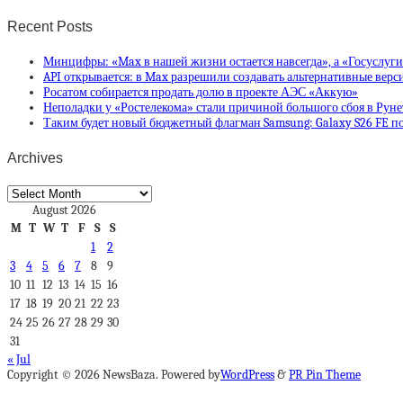
Recent Posts
Минцифры: «Max в нашей жизни остается навсегда», а «Госуслуг
API открывается: в Max разрешили создавать альтернативные вер
Росатом собирается продать долю в проекте АЭС «Аккую»
Неполадки у «Ростелекома» стали причиной большого сбоя в Руне
Таким будет новый бюджетный флагман Samsung: Galaxy S26 FE по
Archives
Archives
August 2026
M
T
W
T
F
S
S
1
2
3
4
5
6
7
8
9
10
11
12
13
14
15
16
17
18
19
20
21
22
23
24
25
26
27
28
29
30
31
« Jul
Copyright © 2026 NewsBaza. Powered by
WordPress
&
PR Pin Theme