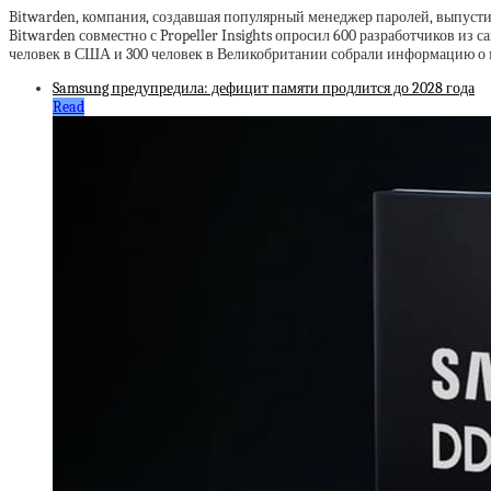
Bitwarden, компания, создавшая популярный менеджер паролей, выпустил
Bitwarden совместно с Propeller Insights опросил 600 разработчиков из
человек в США и 300 человек в Великобритании собрали информацию о 
Samsung предупредила: дефицит памяти продлится до 2028 года
Read