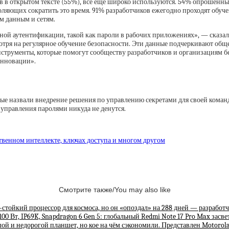
в в открытом тексте (55%), все еще широко используются. 54% опрошенных
воляющих сократить это время. 91% разработчиков ежегодно проходят обу
м данным и сетям.
нной аутентификации, такой как пароли в рабочих приложениях», — сказа
мотря на регулярное обучение безопасности. Эти данные подчеркивают о
нструменты, которые помогут сообществу разработчиков и организациям б
инновации».
ые назвали внедрение решения по управлению секретами для своей команды
 управления паролями никуда не денутся.
твенном интеллекте, ключах доступа и многом другом
Смотрите также/You may also like
стойкий процессор для космоса, но он «опоздал» на 288 дней — разработч
100 Вт, IP69K, Snapdragon 6 Gen 5: глобальный Redmi Note 17 Pro Max засве
ой и недорогой планшет, но кое на чём сэкономили. Представлен Motorola