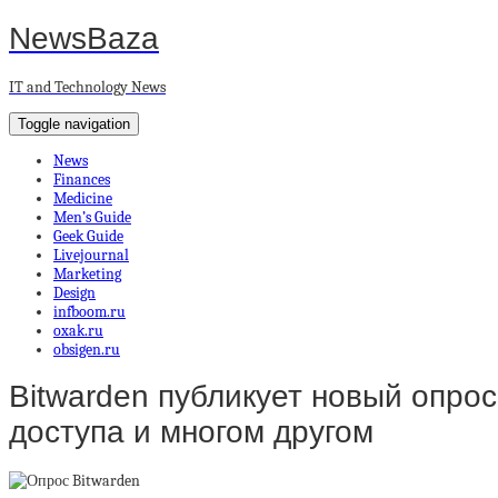
NewsBaza
IT and Technology News
Toggle navigation
News
Finances
Medicine
Men’s Guide
Geek Guide
Livejournal
Marketing
Design
infboom.ru
oxak.ru
obsigen.ru
Bitwarden публикует новый опро
доступа и многом другом