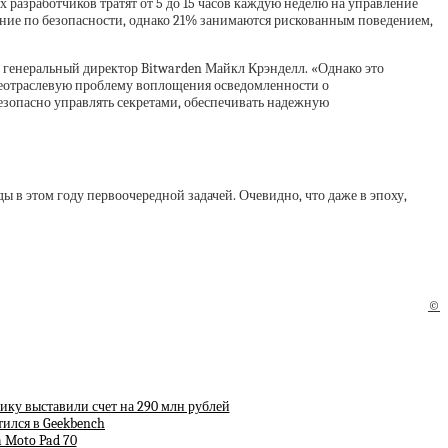
 разработчиков тратят от 5 до 15 часов каждую неделю на управление
чение по безопасности, однако 21% занимаются рискованным поведением,
л генеральный директор Bitwarden Майкл Крэнделл. «Однако это
бщеотраслевую проблему воплощения осведомленности о
езопасно управлять секретами, обеспечивать надежную
 в этом году первоочередной задачей. Очевидно, что даже в эпоху,
©
ику выставили счет на 290 млн рублей
тился в Geekbench
 Moto Pad 70