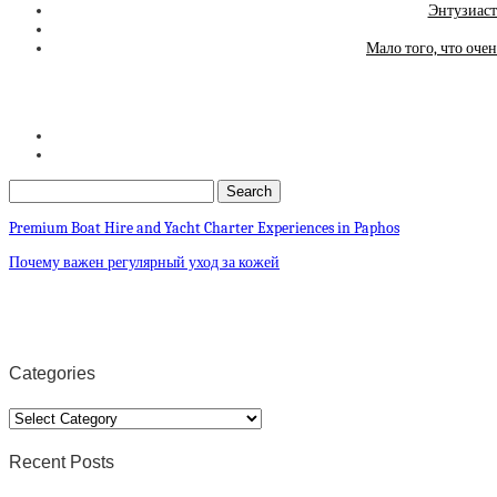
Энтузиаст
Мало того, что оче
Premium Boat Hire and Yacht Charter Experiences in Paphos
Почему важен регулярный уход за кожей
Categories
Categories
Recent Posts