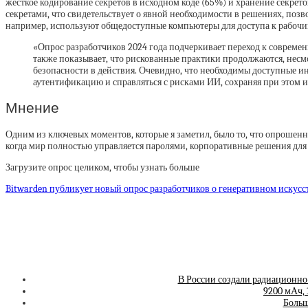
жесткое кодирование секретов в исходном коде (65%) и хранение секрето
секретами, что свидетельствует о явной необходимости в решениях, поз
например, используют общедоступные компьютеры для доступа к рабочи
«Опрос разработчиков 2024 года подчеркивает переход к совреме
также показывает, что рискованные практики продолжаются, нес
безопасности в действия. Очевидно, что необходимы доступные и
аутентификацию и справляться с рисками ИИ, сохраняя при этом 
Мнение
Одним из ключевых моментов, которые я заметил, было то, что опрошенн
когда мир полностью управляется паролями, корпоративные решения для
Загрузите опрос целиком, чтобы узнать больше
Bitwarden публикует новый опрос разработчиков о генеративном искусс
В России создали радиационно-
9200 мАч, 
Больш