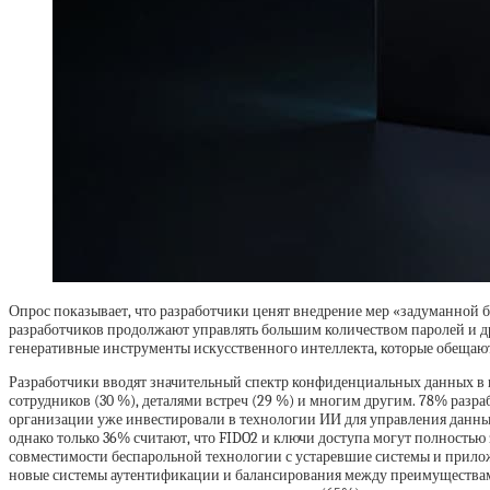
Опрос показывает, что разработчики ценят внедрение мер «задуманной 
разработчиков продолжают управлять большим количеством паролей и дру
генеративные инструменты искусственного интеллекта, которые обещают
Разработчики вводят значительный спектр конфиденциальных данных в г
сотрудников (30 %), деталями встреч (29 %) и многим другим. 78% раз
организации уже инвестировали в технологии ИИ для управления данным
однако только 36% считают, что FIDO2 и ключи доступа могут полностью
совместимости беспарольной технологии с устаревшие системы и приложе
новые системы аутентификации и балансирования между преимуществами б