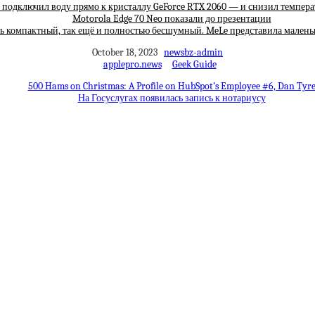
 подключил воду прямо к кристаллу GeForce RTX 2060 — и снизил температ
Motorola Edge 70 Neo показали до презентации
нь компактный, так ещё и полностью бесшумный. MeLe представила мален
October 18, 2023
newsbz-admin
applepro.news
Geek Guide
500 Hams on Christmas: A Profile on HubSpot’s Employee #6, Dan Tyr
На Госуслугах появилась запись к нотариусу