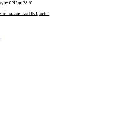
уру GPU до 28 °C
ький пассивный ПК Quieter
e