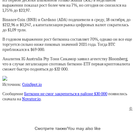
Из первой десятки альткоинов только Solana (SOL) в недельном
выражении показал рост более чем на 7%, но сегодня он снизился на
1,75% до $23,97.
Binance Coin (BNB) и Cardano (ADA) подешевели в среду, 18 октября, до
$212,96 и $0,247, а капитализация рынка цифровых валют сократилась
до $1,09 трлн.
В годовом выражении рост биткоина составляет 70%, однако он все еще
торгуется сильно ниже пиковых значений 2021 года. Тогда BTC
приближался к $69 000.
Аналитик IG Australia Pty Тони Сикамор заявил агентству Bloomberg,
что в случае легализации спотовых биткоин-ETF первая криптовалюта
сможет быстро подняться до $32 000.
Источник:
CoinSpot.io
Сообщение
Биткоин не смог закрепиться в районе $30 000
появились
сначала на
Novator.io
.
©
Смотрите также/You may also like