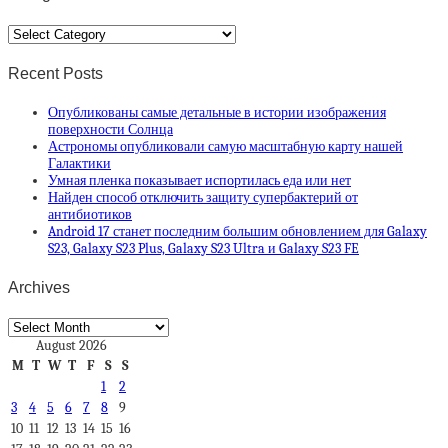
Categories
Recent Posts
Опубликованы самые детальные в истории изображения
поверхности Солнца
Астрономы опубликовали самую масштабную карту нашей
Галактики
Умная пленка показывает испортилась еда или нет
Найден способ отключить защиту супербактерий от
антибиотиков
Android 17 станет последним большим обновлением для Galaxy
S23, Galaxy S23 Plus, Galaxy S23 Ultra и Galaxy S23 FE
Archives
Archives
August 2026
M
T
W
T
F
S
S
1
2
3
4
5
6
7
8
9
10
11
12
13
14
15
16