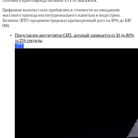
спотового криптофонда биткоин-ETF от BlackRock.
Цифровые валюты стали прибавлять в стоимости на ожиданиях
массового прихода институционального капитала в индустрию.
Биткоин (BTC) продемонстрировал краткосрочный рост на 10% до $30
000.
Представлен аккумулятор CATL, который заряжается от 10 до 80%
за 224 секунды
Read