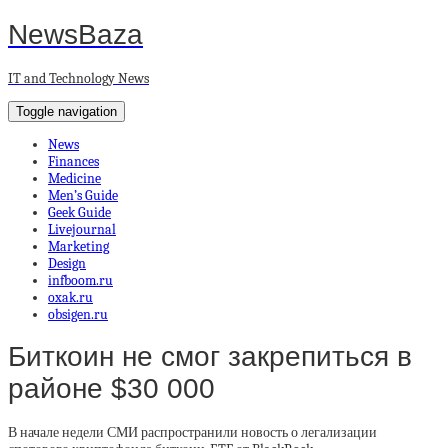
NewsBaza
IT and Technology News
Toggle navigation
News
Finances
Medicine
Men’s Guide
Geek Guide
Livejournal
Marketing
Design
infboom.ru
oxak.ru
obsigen.ru
Биткоин не смог закрепиться в
районе $30 000
В начале недели СМИ распространили новость о легализации