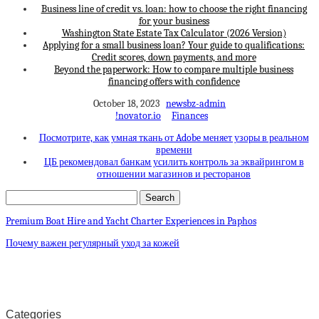
Business line of credit vs. loan: how to choose the right financing
for your business
Washington State Estate Tax Calculator (2026 Version)
Applying for a small business loan? Your guide to qualifications:
Credit scores, down payments, and more
Beyond the paperwork: How to compare multiple business
financing offers with confidence
October 18, 2023
newsbz-admin
!novator.io
Finances
Посмотрите, как умная ткань от Adobe меняет узоры в реальном
времени
ЦБ рекомендовал банкам усилить контроль за эквайрингом в
отношении магазинов и ресторанов
Premium Boat Hire and Yacht Charter Experiences in Paphos
Почему важен регулярный уход за кожей
Categories