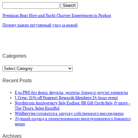
Premium Boat Hire and Yacht Charter Experiences in Paphos
Почему важен регулярный уход за кожей
Categories
Categories
Recent Posts
Еда PNG без фона: фрукты, десерты, блюда и другие элементы
J. Crew: 15% off Passport Rewards Members 24-hour event
Nordstrom Anniversary Sale Ending, BR Gift Cards Sale, & more –
The Thurs. Sales Handful
Wildberries готовится к запуску собственного мессенджера
Лучший подход к проектированию многоуровневого бокового
меню
Archives