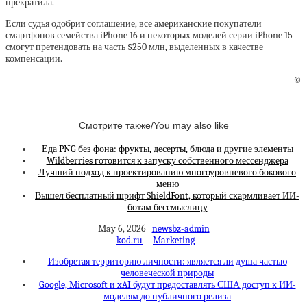
прекратила.
Если судья одобрит соглашение, все американские покупатели
смартфонов семейства iPhone 16 и некоторых моделей серии iPhone 15
смогут претендовать на часть $250 млн, выделенных в качестве
компенсации.
©
Смотрите также/You may also like
Еда PNG без фона: фрукты, десерты, блюда и другие элементы
Wildberries готовится к запуску собственного мессенджера
Лучший подход к проектированию многоуровневого бокового
меню
Вышел бесплатный шрифт ShieldFont, который скармливает ИИ-
ботам бессмыслицу
May 6, 2026
newsbz-admin
kod.ru
Marketing
Изобретая территорию личности: является ли душа частью
человеческой природы
Google, Microsoft и xAI будут предоставлять США доступ к ИИ-
моделям до публичного релиза