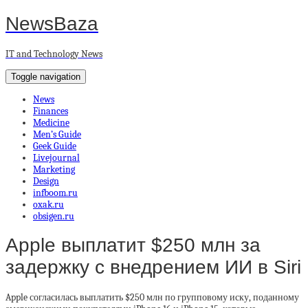
NewsBaza
IT and Technology News
Toggle navigation
News
Finances
Medicine
Men’s Guide
Geek Guide
Livejournal
Marketing
Design
infboom.ru
oxak.ru
obsigen.ru
Apple выплатит $250 млн за
задержку с внедрением ИИ в Siri
Apple согласилась выплатить $250 млн по групповому иску, поданному