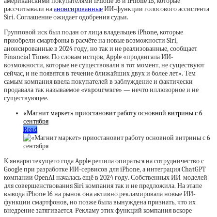
американскими покупателями iPhone 16 и iPhone 15, которые
рассчитывали на
анонсированные
ИИ-функции голосового ассистента
Siri. Соглашение ожидает одобрения судьи.
Групповой иск был подан от лица владельцев iPhone, которые
приобрели смартфоны в расчёте на новые возможности Siri,
анонсированные в 2024 году, но так и не реализованные, сообщает
Financial Times. По словам истцов, Apple «продвигала ИИ-
возможности, которые не существовали в тот момент, не существуют
сейчас, и не появятся в течение ближайших двух и более лет». Тем
самым компания ввела покупателей в заблуждение и фактически
продавала так называемое «vapourware» — нечто иллюзорное и не
существующее.
«Магнит маркет» приостановит работу основной витрины с 6
сентября
Read
К январю текущего года Apple решила опираться на сотрудничество с
Google при разработке ИИ-сервисов для iPhone, а интеграция ChatGPT
компании OpenAI началась ещё в 2024 году. Собственных ИИ-моделей
для совершенствования Siri компания так и не предложила. На этапе
вывода iPhone 16 на рынок она активно рекламировала новые ИИ-
функции смартфонов, но позже была вынуждена признать, что их
внедрение затягивается. Рекламу этих функций компания вскоре