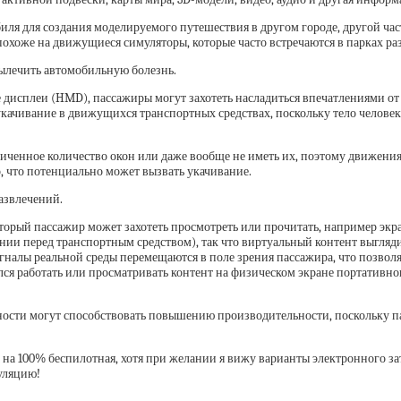
ля для создания моделируемого путешествия в другом городе, другой час
похоже на движущиеся симуляторы, которые часто встречаются в парках ра
вылечить автомобильную болезнь.
 дисплеи (HMD), пассажиры могут захотеть насладиться впечатлениями от
качивание в движущихся транспортных средствах, поскольку тело человека
ниченное количество окон или даже вообще не иметь их, поэтому движени
о, что потенциально может вызвать укачивание.
развлечений.
торый пассажир может захотеть просмотреть или прочитать, например экр
янии перед транспортным средством), так что виртуальный контент выгля
гналы реальной среды перемещаются в поле зрения пассажира, что позволя
ся работать или просматривать контент на физическом экране портативног
ности могут способствовать повышению производительности, поскольку п
 на 100% беспилотная, хотя при желании я вижу варианты электронного за
уляцию!