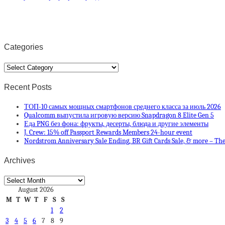
Categories
Categories
Recent Posts
ТОП-10 самых мощных смартфонов среднего класса за июль 2026
Qualcomm выпустила игровую версию Snapdragon 8 Elite Gen 5
Еда PNG без фона: фрукты, десерты, блюда и другие элементы
J. Crew: 15% off Passport Rewards Members 24-hour event
Nordstrom Anniversary Sale Ending, BR Gift Cards Sale, & more – The
Archives
Archives
August 2026
M
T
W
T
F
S
S
1
2
3
4
5
6
7
8
9