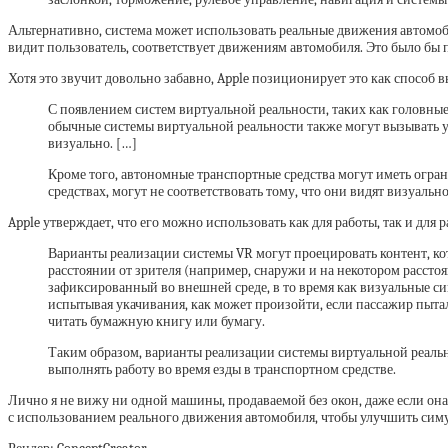
Альтернативно, система может использовать реальные движения автомоби
видит пользователь, соответствует движениям автомобиля. Это было бы 
Хотя это звучит довольно забавно, Apple позиционирует это как способ 
С появлением систем виртуальной реальности, таких как головные
обычные системы виртуальной реальности также могут вызывать у
визуально. […]
Кроме того, автономные транспортные средства могут иметь огра
средствах, могут не соответствовать тому, что они видят визуальн
Apple утверждает, что его можно использовать как для работы, так и для 
Варианты реализации системы VR могут проецировать контент, ко
расстоянии от зрителя (например, снаружи и на некотором рассто
зафиксированный во внешней среде, в то время как визуальные си
испытывая укачивания, как может произойти, если пассажир пытал
читать бумажную книгу или бумагу.
Таким образом, варианты реализации системы виртуальной реаль
выполнять работу во время езды в транспортном средстве.
Лично я не вижу ни одной машины, продаваемой без окон, даже если она
с использованием реального движения автомобиля, чтобы улучшить сим