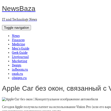
NewsBaza
IT and Technology News
Toggle navigation
News
Finances
Medicine
Men’s Guide
Geek Guide
Livejournal
Marketing
Design
infboom.ru
oxak.ru
obsigen.ru
Apple Car без окон, связанный с V
Сегодня Apple получила патент на использование Vision Pro (или его ва