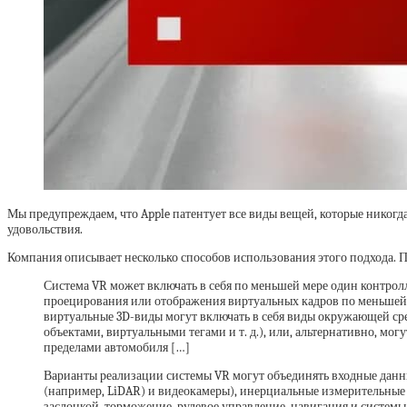
Мы предупреждаем, что Apple патентует все виды вещей, которые никогда
удовольствия.
Компания описывает несколько способов использования этого подхода. П
Система VR может включать в себя по меньшей мере один контрол
проецирования или отображения виртуальных кадров по меньшей м
виртуальные 3D-виды могут включать в себя виды окружающей ср
объектами, виртуальными тегами и т. д.), или, альтернативно, м
пределами автомобиля […]
Варианты реализации системы VR могут объединять входные данны
(например, LiDAR) и видеокамеры), инерциальные измерительные 
заслонкой, торможение, рулевое управление, навигация и системы