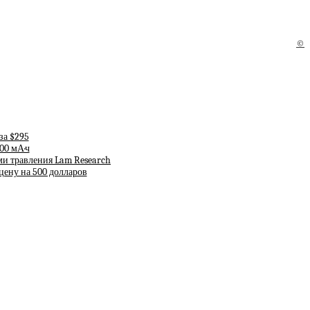
©
за $295
00 мА·ч
ми травления Lam Research
 цену на 500 долларов