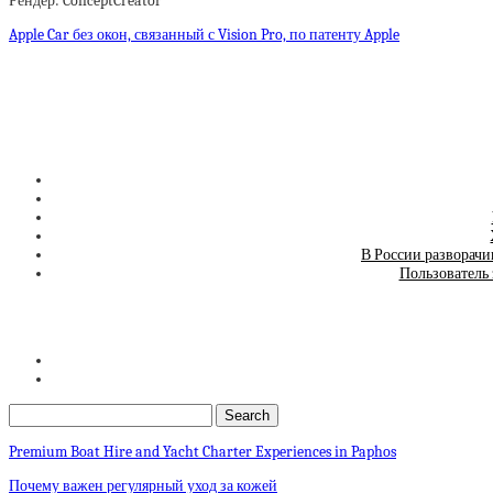
Рендер: ConceptCreator
Apple Car без окон, связанный с Vision Pro, по патенту Apple
В России разворачи
Пользователь 
Premium Boat Hire and Yacht Charter Experiences in Paphos
Почему важен регулярный уход за кожей