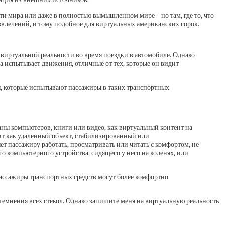
ти мира или даже в полностью вымышленном мире – но там, где то, что
звлечений, и тому подобное для виртуальных американских горок.
 виртуальной реальности во время поездки в автомобиле. Однако
 испытывает движения, отличные от тех, которые он видит
я, которые испытывают пассажиры в таких транспортных
аны компьютеров, книги или видео, как виртуальный контент на
дит как удаленный объект, стабилизированный или
ет пассажиру работать, просматривать или читать с комфортом, не
о компьютерного устройства, сидящего у него на коленях, или
ассажиры транспортных средств могут более комфортно
темнения всех стекол. Однако запишите меня на виртуальную реальность