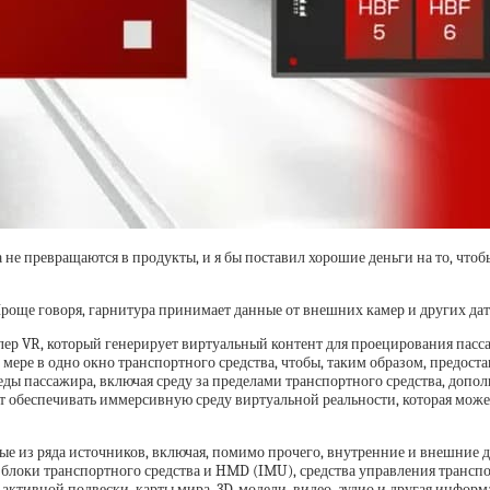
 не превращаются в продукты, и я бы поставил хорошие деньги на то, что
роще говоря, гарнитура принимает данные от внешних камер и других дат
лер VR, который генерирует виртуальный контент для проецирования пас
ере в одно окно транспортного средства, чтобы, таким образом, предост
еды пассажира, включая среду за пределами транспортного средства, доп
огут обеспечивать иммерсивную среду виртуальной реальности, которая мо
е из ряда источников, включая, помимо прочего, внутренние и внешние 
блоки транспортного средства и HMD (IMU), средства управления транспо
 активной подвески, карты мира, 3D-модели, видео, аудио и другая инфор