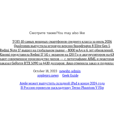
Смотрите также/You may also like
ТОП-10 самых мощных смартфонов среднего класса за июль 2026
Qualcomm выпустила игровую версию Snapdragon 8 Elite Gen 5
Redmi Note 17 вышел на глобальном рынке – 8000 мА·ч и 6 лет обновлений 
Xiaomi представила Redmi 17 5G с экраном на 120 Гц и аккумулятором на 63
вают современное производство чипов — с литографами ASML и реактора
заказал GeForce RTX 5090 за 4430 долларов: Asus отменила заказ и подняла
October 18, 2023
newsbz-admin
applepro.news
Geek Guide
Apple может выпустить складной iPad в конце 2024 года
В Россию привезли раскладушку Tecno Phantom V Flip