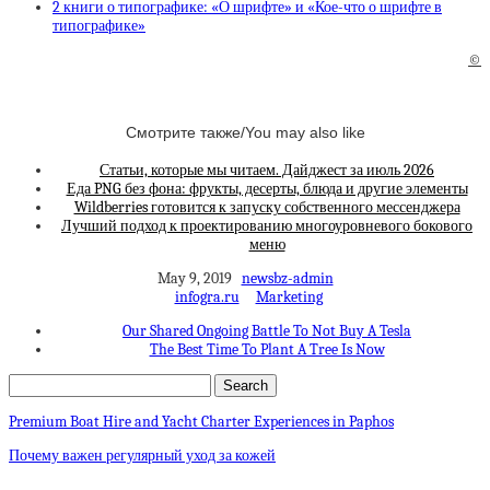
2 книги о типографике: «О шрифте» и «Кое-что о шрифте в
типографике»
©
Смотрите также/You may also like
Статьи, которые мы читаем. Дайджест за июль 2026
Еда PNG без фона: фрукты, десерты, блюда и другие элементы
Wildberries готовится к запуску собственного мессенджера
Лучший подход к проектированию многоуровневого бокового
меню
May 9, 2019
newsbz-admin
infogra.ru
Marketing
Our Shared Ongoing Battle To Not Buy A Tesla
The Best Time To Plant A Tree Is Now
Premium Boat Hire and Yacht Charter Experiences in Paphos
Почему важен регулярный уход за кожей