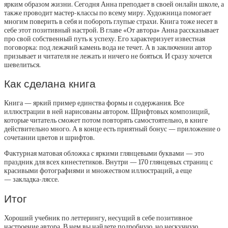
ярким образом жизни. Сегодня Анна преподает в своей онлайн школе, а
также проводит мастер-классы по всему миру. Художница помогает
многим поверить в себя и побороть глупые страхи. Книга тоже несет в
себе этот позитивный настрой. В главе «От автора» Анна рассказывает
про свой собственный путь к успеху. Его характеризует известная
поговорка: под лежачий камень вода не течет. А в заключении автор
призывает и читателя не лежать и ничего не бояться. И сразу хочется
шевелиться.
Как сделана книга
Книга — яркий пример единства формы и содержания. Все
иллюстрации в ней нарисованы автором. Шрифтовых композиций,
которые читатель сможет потом повторять самостоятельно, в книге
действительно много. А в конце есть приятный бонус — приложение о
сочетании цветов и шрифтов.
Фактурная матовая обложка с яркими глянцевыми буквами — это
праздник для всех кинестетиков. Внутри — 170 глянцевых страниц с
красивыми фотографиями и множеством иллюстраций, а еще
— закладка-ляссе.
Итог
Хороший учебник по леттерингу, несущий в себе позитивное
настроение автора. В нем вы найдете подробную, но нескучную