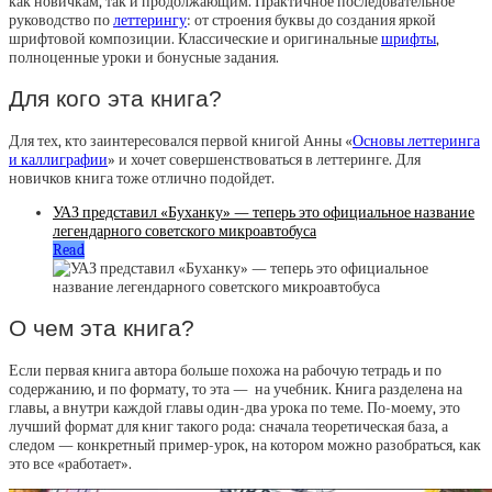
как новичкам, так и продолжающим. Практичное последовательное
руководство по
леттерингу
: от строения буквы до создания яркой
шрифтовой композиции. Классические и оригинальные
шрифты
,
полноценные уроки и бонусные задания.
Для кого эта книга?
Для тех, кто заинтересовался первой книгой Анны «
Основы леттеринга
и каллиграфии
» и хочет совершенствоваться в леттеринге. Для
новичков книга тоже отлично подойдет.
УАЗ представил «Буханку» — теперь это официальное название
легендарного советского микроавтобуса
Read
О чем эта книга?
Если первая книга автора больше похожа на рабочую тетрадь и по
содержанию, и по формату, то эта — на учебник. Книга разделена на
главы, а внутри каждой главы один-два урока по теме. По-моему, это
лучший формат для книг такого рода: сначала теоретическая база, а
следом — конкретный пример-урок, на котором можно разобраться, как
это все «работает».