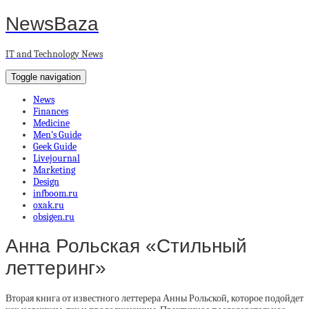
NewsBaza
IT and Technology News
Toggle navigation
News
Finances
Medicine
Men’s Guide
Geek Guide
Livejournal
Marketing
Design
infboom.ru
oxak.ru
obsigen.ru
Анна Рольская «Стильный
леттеринг»
Вторая книга от известного леттерера Анны Рольской, которое подойдет