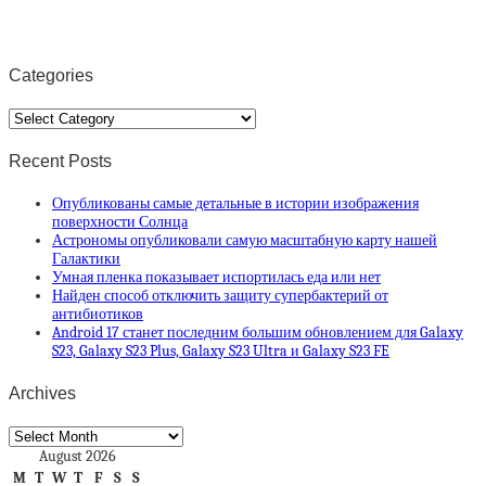
Categories
Categories
Recent Posts
Опубликованы самые детальные в истории изображения
поверхности Солнца
Астрономы опубликовали самую масштабную карту нашей
Галактики
Умная пленка показывает испортилась еда или нет
Найден способ отключить защиту супербактерий от
антибиотиков
Android 17 станет последним большим обновлением для Galaxy
S23, Galaxy S23 Plus, Galaxy S23 Ultra и Galaxy S23 FE
Archives
Archives
August 2026
M
T
W
T
F
S
S