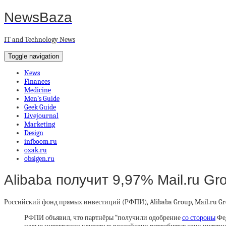
NewsBaza
IT and Technology News
Toggle navigation
News
Finances
Medicine
Men’s Guide
Geek Guide
Livejournal
Marketing
Design
infboom.ru
oxak.ru
obsigen.ru
Alibaba получит 9,97% Mail.ru G
Российский фонд прямых инвестиций (РФПИ), Alibaba Group, Mail.ru Gr
РФПИ объявил, что партнёры “получили одобрение
со стороны
Фед