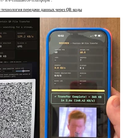
т- и e-commerce-платформ”.
ая технология передачи данных через QR-коды