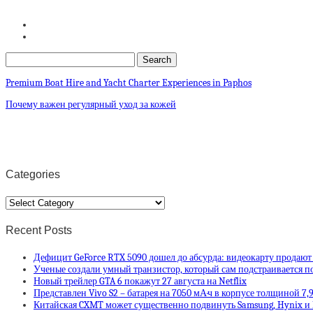
Premium Boat Hire and Yacht Charter Experiences in Paphos
Почему важен регулярный уход за кожей
Categories
Categories
Recent Posts
Дефицит GeForce RTX 5090 дошел до абсурда: видеокарту продают
Ученые создали умный транзистор, который сам подстраивается п
Новый трейлер GTA 6 покажут 27 августа на Netflix
Представлен Vivo S2 – батарея на 7050 мА·ч в корпусе толщиной 7,
Китайская CXMT может существенно подвинуть Samsung, Hynix и