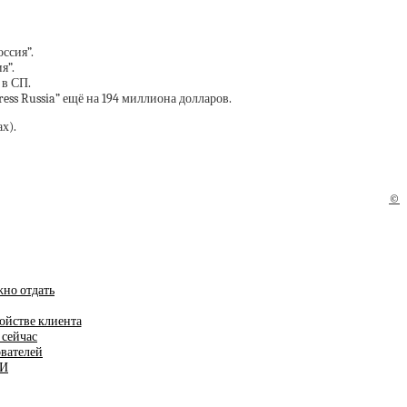
ссия”.
я”.
 в СП.
ss Russia” ещё на 194 миллиона долларов.
х).
©
жно отдать
ойстве клиента
 сейчас
ователей
ИИ