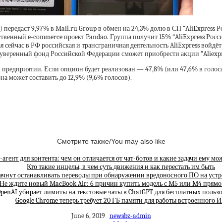
редаст 9,97% в Mail.ru Group в обмен на 24,3% долю в СП “AliExpress Ро
ственный e-commerce проект Pandao. Группа получит 15% “AliExpress Росси
сейчас в РФ российская и трансграничная деятельность AliExpress войдёт
веренный фонд Российской Федерации сможет приобрести акции “Aliexpre
 предприятии. Если опцион будет реализован — 47,8% (или 47,6% в голоса
а может составить до 12,9% (9,6% голосов).
Смотрите также/You may also like
агент для контента: чем он отличается от чат-ботов и какие задачи ему мо
Кто такие инцелы, в чем суть движения и как перестать им быть
ачнут останавливать переводы при обнаружении вредоносного ПО на устр
Не ждите новый MacBook Air: 6 причин купить модель с M5 или M4 прямо
penAI убирает лимиты на текстовые чаты в ChatGPT для бесплатных польз
Google Chrome теперь требует 20 ГБ памяти для работы встроенного 
June 6, 2019
newsbz-admin