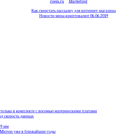
roem.ru
Marketing
Как сверстать рассылку для интернет-магазина
Новости мира криптовалют 06.06.2019
 только в комплекте с восемью материнскими платами
од скорость данных
99 мм
 Micron уже в ближайшие годы