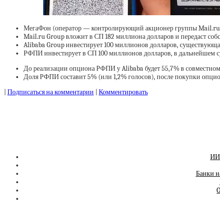
МегаФон (оператор — контролирующий акционер группы Mail.ru) пе
Mail.ru Group вложит в СП 182 миллиона долларов и передаст соб
Alibaba Group инвестирует 100 миллионов долларов, существующая 
РФПИ инвестирует в СП 100 миллионов долларов, в дальнейшем су
До реализации опциона РФПИ у Alibaba будет 55,7% в совместном
Доля РФПИ составит 5% (или 1,2% голосов), после покупки опцион
|
Подписаться на комментарии
|
Комментировать
ИИ-
Банки н
O