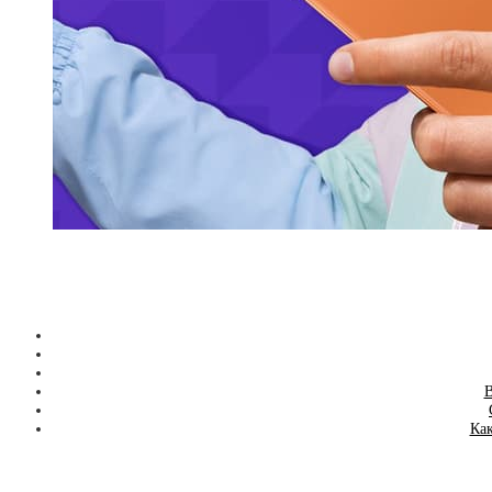
В
Как