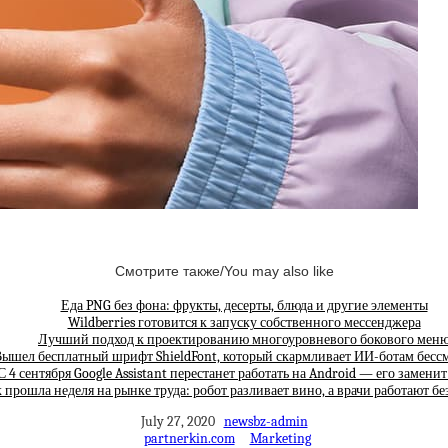
Смотрите также/You may also like
Еда PNG без фона: фрукты, десерты, блюда и другие элементы
Wildberries готовится к запуску собственного мессенджера
Лучший подход к проектированию многоуровневого бокового мен
ышел бесплатный шрифт ShieldFont, который скармливает ИИ-ботам бес
С 4 сентября Google Assistant перестанет работать на Android — его замени
 прошла неделя на рынке труда: робот разливает вино, а врачи работают бе
July 27, 2020
newsbz-admin
partnerkin.com
Marketing