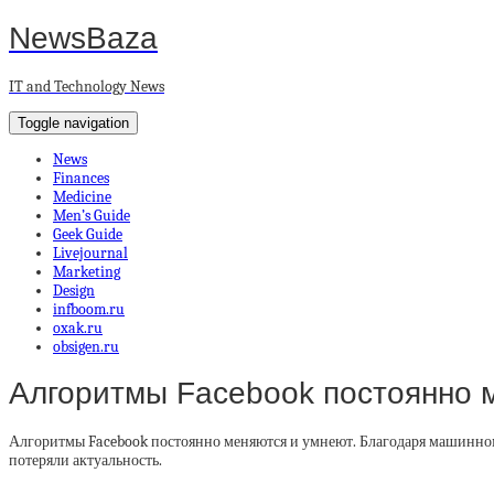
NewsBaza
IT and Technology News
Toggle navigation
News
Finances
Medicine
Men’s Guide
Geek Guide
Livejournal
Marketing
Design
infboom.ru
oxak.ru
obsigen.ru
Алгоритмы Facebook постоянно 
Алгоритмы Facebook постоянно меняются и умнеют. Благодаря машинному
потеряли актуальность.