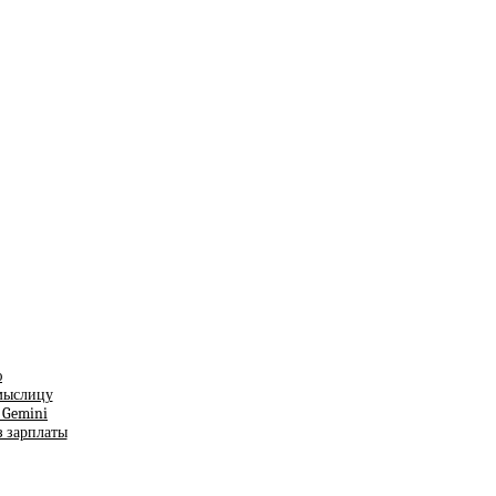
ю
смыслицу
т Gemini
з зарплаты