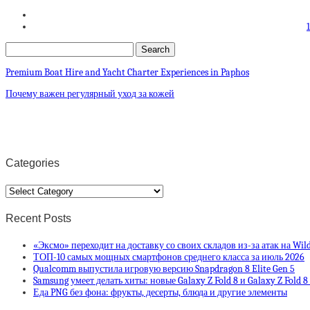
Premium Boat Hire and Yacht Charter Experiences in Paphos
Почему важен регулярный уход за кожей
Categories
Categories
Recent Posts
«Эксмо» переходит на доставку со своих складов из-за атак на Wild
ТОП-10 самых мощных смартфонов среднего класса за июль 2026
Qualcomm выпустила игровую версию Snapdragon 8 Elite Gen 5
Samsung умеет делать хиты: новые Galaxy Z Fold 8 и Galaxy Z Fold 
Еда PNG без фона: фрукты, десерты, блюда и другие элементы