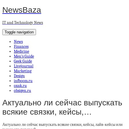
NewsBaza
IT and Technology News
Toggle navigation
News
Finances
Medicine
Men’s Guide
Geek Guide
Livejournal
Marketing
Design
infboom.ru
oxak.ru
obsigen.ru
Актуально ли сейчас выпускать
всякие связки, кейсы,…
Актуально ли сейчас выпускать всякие связки, кейсы, лайв-кейсы или