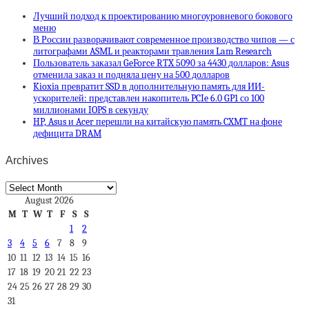
Лучший подход к проектированию многоуровневого бокового
меню
В России разворачивают современное производство чипов — с
литографами ASML и реакторами травления Lam Research
Пользователь заказал GeForce RTX 5090 за 4430 долларов: Asus
отменила заказ и подняла цену на 500 долларов
Kioxia превратит SSD в дополнительную память для ИИ-
ускорителей: представлен накопитель PCIe 6.0 GP1 со 100
миллионами IOPS в секунду
HP, Asus и Acer перешли на китайскую память CXMT на фоне
дефицита DRAM
Archives
Archives
August 2026
M
T
W
T
F
S
S
1
2
3
4
5
6
7
8
9
10
11
12
13
14
15
16
17
18
19
20
21
22
23
24
25
26
27
28
29
30
31