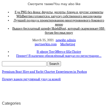
Смотрите также/You may also like
Еда PNG без фона: фрукты, десерты, блюда и другие элементы
Wildberries готовится к запуску собственного мессенджера
Лучший подход к проектированию многоуровневого бокового
меню
Вышел бесплатный шрифт ShieldFont, который скармливает ИИ-
ботам бессмыслицу
March 25, 2021
newsbz-admin
partnerkin.com
Marketing
В эфире Top Offers и GGs Choice
Привет! В наличии обновлённый мануал по регистрации…
Premium Boat Hire and Yacht Charter Experiences in Paphos
Почему важен регулярный уход за кожей
Categories