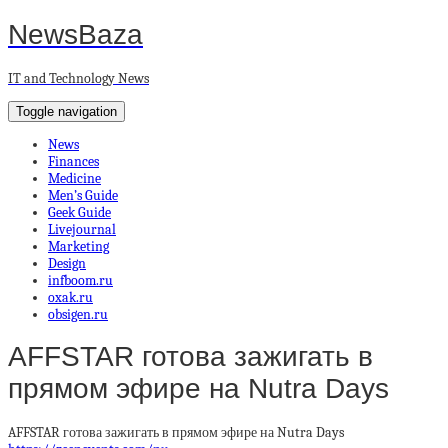
NewsBaza
IT and Technology News
Toggle navigation
News
Finances
Medicine
Men’s Guide
Geek Guide
Livejournal
Marketing
Design
infboom.ru
oxak.ru
obsigen.ru
AFFSTAR готова зажигать в
прямом эфире на Nutra Days
AFFSTAR готова зажигать в прямом эфире на Nutra Days