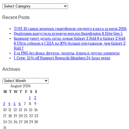
Categories
Recent Posts
ТОП-10 самых мощных смартфонов среднего класса за июль 2026
Qualcomm выпустила игровую версию Snapdragon 8 Elite Gen 5
Samsung умеет делать хиты: новые Galaxy Z Fold 8 и Galaxy Z Fold
8 Ultra собрали в США на 30% больше предзаказов, чем Galaxy Z
Fold 7
Еда PNG без фона: фрукты, десерты, блюда и другие элементы
J. Crew: 15% off Passport Rewards Members 24-hour event
Archives
Archives
August 2026
M
T
W
T
F
S
S
1
2
3
4
5
6
7
8
9
10
11
12
13
14
15
16
17
18
19
20
21
22
23
24
25
26
27
28
29
30
31