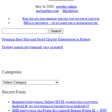
May 13, 2020
newsbz-admin
partnerkin.com
Marketing
Как писать продающие тексты для постов в соцсети
BM’ы и автореги – об их качестве и возможностях.
Premium Boat Hire and Yacht Charter Experiences in Paphos
Почему важен регулярный уход за кожей
Categories
Categories
Recent Posts
Samsung передумала: Galaxy S23 FE должен был получить
Android 18, но поддержка остановится на Android 17
AMD выпустила два Ryzen без главной фишки Ryzen AI — NPU