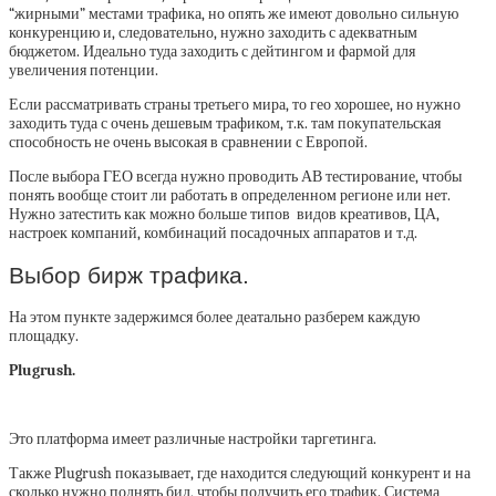
“жирными” местами трафика, но опять же имеют довольно сильную
конкуренцию и, следовательно, нужно заходить с адекватным
бюджетом. Идеально туда заходить с дейтингом и фармой для
увеличения потенции.
Если рассматривать страны третьего мира, то гео хорошее, но нужно
заходить туда с очень дешевым трафиком, т.к. там покупательская
способность не очень высокая в сравнении с Европой.
После выбора ГЕО всегда нужно проводить АВ тестирование, чтобы
понять вообще стоит ли работать в определенном регионе или нет.
Нужно затестить как можно больше типов видов креативов, ЦА,
настроек компаний, комбинаций посадочных аппаратов и т.д.
Выбор бирж трафика.
На этом пункте задержимся более деатально разберем каждую
площадку.
Plugrush.
Это платформа имеет различные настройки таргетинга.
Также Plugrush показывает, где находится следующий конкурент и на
сколько нужно поднять бид, чтобы получить его трафик. Система