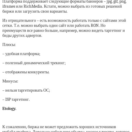
Платформа поддерживает следующие форматы баннеров – jpg, gif, png,
iframes или RichMedia. Кстати, можно выбрать из готовых решений
биржи или загрузить свои варианты.
Из отрицательного – есть возможность работать только с сайтами этой
сетки. Т.е. можно выбрать один сайт или работать RON. Но
преимуществ все равно больше, например, можно видеть таргетинг и
биды других адвертов.
Плюсы:
– удобная платформа;
– полезный динамический трекинг;
– отображены конкуренты.
Минусы:
– нельзя таргетировать ОС;
– ISP таргетинг.
Etology.
К сожалению, биржа не может предложить хороших источников
мобайл трафика. Довольно небольшие объемы, низкое качество, которое