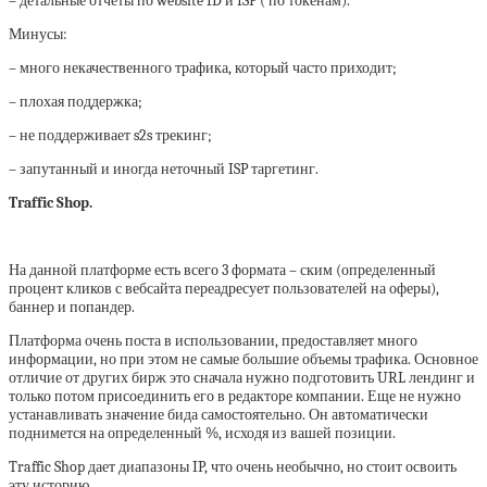
– детальные отчеты по website ID и ISP ( по токенам).
Минусы:
– много некачественного трафика, который часто приходит;
– плохая поддержка;
– не поддерживает s2s трекинг;
– запутанный и иногда неточный ISP таргетинг.
Traffic Shop.
На данной платформе есть всего 3 формата – ским (определенный
процент кликов с вебсайта переадресует пользователей на оферы),
баннер и попандер.
Платформа очень поста в использовании, предоставляет много
информации, но при этом не самые большие объемы трафика. Основное
отличие от других бирж это сначала нужно подготовить URL лендинг и
только потом присоединить его в редакторе компании. Еще не нужно
устанавливать значение бида самостоятельно. Он автоматически
поднимется на определенный %, исходя из вашей позиции.
Traffic Shop дает диапазоны IP, что очень необычно, но стоит освоить
эту историю.