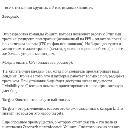
– всего несколько крупных сайтов, помимо xhamster.
Zeropark.
Это разработка команды Voluum, которая позволяет работу с 3 типами
трафика: редирект, поп-трафик (основанный на PPV – оплата за показ) и
по ключевым словам (CPC трафик поисковиков). На бирже доступен и
меинстрим, и адалт трафик (кстати, довольно хорошие объемы), но все
же больше упор на меинстрим.
Модель оплаты CPV (оплата за просмотр).
Т.е. оплата будет каждый раз, когда пользователь просматривает ваш
лендинг. Это из-за того, что платформа работает только с поп/редирект
трафиком. При установке бида будет доступна шкала видимости
““visibility bar”, которая поможет ориентироваться в позиции, которую
дает бид.
Targets/Source – это по сути вайтлисты.
Targets – это размещения, sources это биржи связанные с Zeropark. Это
значит что sources это набор targets.
Еще огромное преимущество, о котором стоит сказать – это полная
интеграция Zeropark с платформой Voluum. Для этого нужно создать