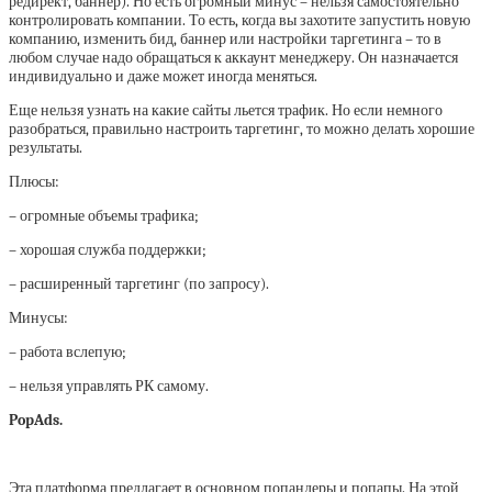
редирект, баннер). Но есть огромный минус – нельзя самостоятельно
контролировать компании. То есть, когда вы захотите запустить новую
компанию, изменить бид, баннер или настройки таргетинга – то в
любом случае надо обращаться к аккаунт менеджеру. Он назначается
индивидуально и даже может иногда меняться.
Еще нельзя узнать на какие сайты льется трафик. Но если немного
разобраться, правильно настроить таргетинг, то можно делать хорошие
результаты.
Плюсы:
– огромные объемы трафика;
– хорошая служба поддержки;
– расширенный таргетинг (по запросу).
Минусы:
– работа вслепую;
– нельзя управлять РК самому.
PopAds.
Эта платформа предлагает в основном попандеры и попапы. На этой