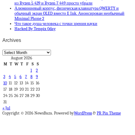
из Ryzen 5 439 и Ryzen 7 449 просто убрали
Алюминиевый корпус, физическая клавиатура QWERTY и
обычный экран OLED вместо E Ink. Анонсирован необычный
Minimal Phone 2
Что такое душа человека с точки зрения науки
Hacked By Tempix 0day
Archives
Archives
August 2026
M
T
W
T
F
S
S
1
2
3
4
5
6
7
8
9
10
11
12
13
14
15
16
17
18
19
20
21
22
23
24
25
26
27
28
29
30
31
« Jul
Copyright © 2026 NewsBaza. Powered by
WordPress
&
PR Pin Theme