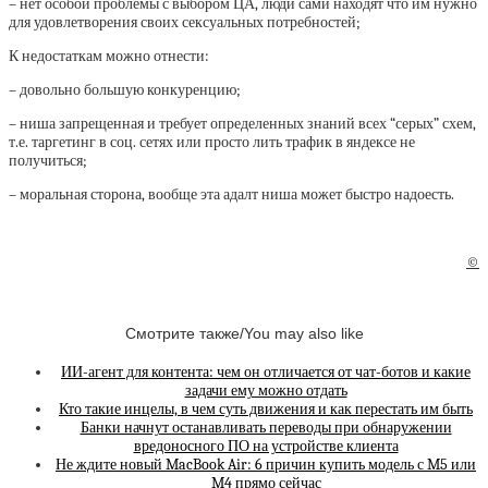
– нет особой проблемы с выбором ЦА, люди сами находят что им нужно
для удовлетворения своих сексуальных потребностей;
К недостаткам можно отнести:
– довольно большую конкуренцию;
– ниша запрещенная и требует определенных знаний всех “серых” схем,
т.е. таргетинг в соц. сетях или просто лить трафик в яндексе не
получиться;
– моральная сторона, вообще эта адалт ниша может быстро надоесть.
©
Смотрите также/You may also like
ИИ-агент для контента: чем он отличается от чат-ботов и какие
задачи ему можно отдать
Кто такие инцелы, в чем суть движения и как перестать им быть
Банки начнут останавливать переводы при обнаружении
вредоносного ПО на устройстве клиента
Не ждите новый MacBook Air: 6 причин купить модель с M5 или
M4 прямо сейчас