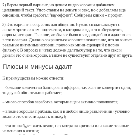
2) Берем первый вариант, но делаем видео короче и добавляем
цепляющий текст. Упор ставим на деньги и секс, но с добавляем еще
сенсации, чтобы сработал “вау-эффект”. Собираем клики = профит.
3) Это вариант в соц. сетях для общения. Нужно создать аккаунт с
легким эротическим подтекстом, в котором создаются обсуждения,
опросы, истории. Главное, чтобы все было правдоподобно и адалт юзер
в это поверил. Должно сохраниться хорошее впечатление, что он читает
реальные интимные истории, прямо как мини-сценарий к порно
фильму)) В опросах и чатах должен делаться упор на то, что секс и
деньги это очень хорошо, а также не существуют отдельно друг от друга.
Плюсы и минусы адалт
К преимуществам можно отнести:
– большое количество баннеров и офферов, т.е. если не конвертит один,
то другой обязательно сработает;
– много способов заработка, которые еще и активно появляются;
– вполне хорошая прибыль, как и в любой нише развлечений (условно
можно это отнести адалт к отдыху);
– эта ниша будет жить вечно, не смотря на кризисы или какие-то иные
изменения в жизни;