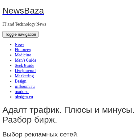
NewsBaza
IT and Technology News
Toggle navigation
News
Finances
Medicine
Men’s Guide
Geek Guide
Livejournal
Marketing
Design
infboom.ru
oxak.ru
obsigen.ru
Адалт трафик. Плюсы и минусы.
Разбор бирж.
Выбор рекламных сетей.