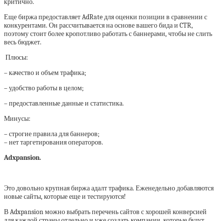
критично.
Еще биржа предоставляет AdRate для оценки позиции в сравнении с
конкурентами. Он рассчитывается на основе вашего бида и CTR,
поэтому стоит более кропотливо работать с баннерами, чтобы не слить
весь бюджет.
Плюсы:
– качество и объем трафика;
– удобство работы в целом;
– предоставленные данные и статистика.
Минусы:
– строгие правила для баннеров;
– нет таргетирования операторов.
Adxpansion.
Это довольно крупная биржа адалт трафика. Еженедельно добавляются
новые сайты, которые еще и тестируются!
В Adxpansion можно выбрать перечень сайтов с хорошей конверсией
для каждой страны отдельно и уже создать компании, которые будут