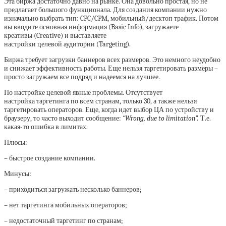
Эта биржа достаточно давно на рынке. Она довольно простая, но не
предлагает большого функционала. Для создания компании нужно
изначально выбрать тип: CPC/CPM, мобильный/десктоп трафик. Потом
вы вводите основная информация (Basic Info), загружаете
креативы (Creative) и выставляете
настройки целевой аудитории (Targeting).
Биржа требует загрузки баннеров всех размеров. Это немного неудобно
и снижает эффективность работы. Еще нельзя таргетировать размеры –
просто загружаем все подряд и надеемся на лучшее.
По настройке целевой явные проблемы. Отсутствует
настройка таргетинга по всем странам, только 30, а также нельзя
таргетировать операторов. Еще, когда идет выбор ЦА по устройству и
браузеру, то часто выходит сообщение:
“Wrong, due to limitation”.
Т.е.
какая-то ошибка в лимитах.
Плюсы:
– быстрое создание компании.
Минусы:
– приходиться загружать несколько баннеров;
– нет таргетинга мобильных операторов;
– недостаточный таргетинг по странам;