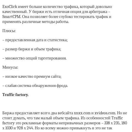
ExoClick имеет больше количество трафика, который довольно
качественный. У биржи есть отличная опция для арбитража –
SmartCPM. Она позволяет более глубоко тестировать трафик и
применять различные методы работы.
Плюсы:
– предоставленная дата и статистика;
– размер биржи и объем трафика;
– множество опций таргетирования.
Минусы:
– низкое качество премиум сайта;
– слабая система обнаружения фрода.
Traffic factory.
Биржа предоставляет всего два вебсайта xnxx.com и xvideos.com. Но не
стоит думать, что там малый объем трафика. Из особенностей Traffic
factory это рекламные форматы непривычных размеров – 338 х 235, 180
х 1030 и 928 х 244. Но ко всему можно привыкнуть и это не так