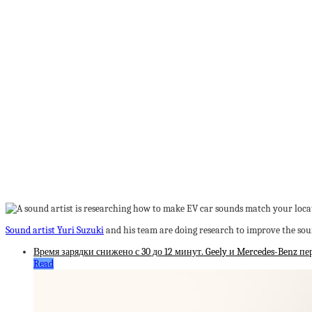
Sound artist Yuri Suzuki
and his team are doing research to improve the soun
Время зарядки снижено с 30 до 12 минут. Geely и Mercedes-Benz п
Read