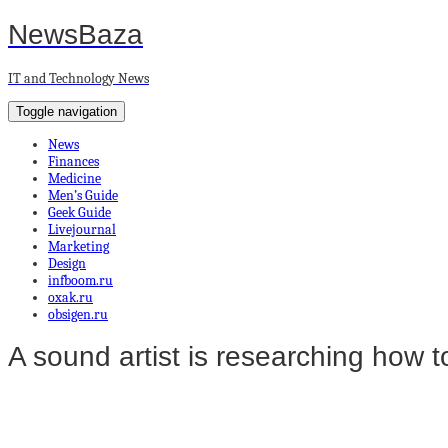
NewsBaza
IT and Technology News
Toggle navigation
News
Finances
Medicine
Men’s Guide
Geek Guide
Livejournal
Marketing
Design
infboom.ru
oxak.ru
obsigen.ru
A sound artist is researching how