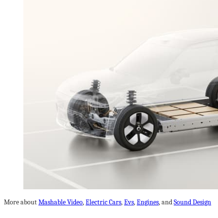
More about
Mashable Video
,
Electric Cars
,
Evs
,
Engines
, and
Sound Design