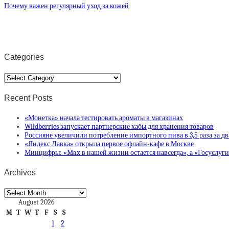
Почему важен регулярный уход за кожей
Categories
Categories
Recent Posts
«Монетка» начала тестировать ароматы в магазинах
Wildberries запускает партнерские хабы для хранения товаров
Россияне увеличили потребление импортного пива в 3,5 раза за дв
«Яндекс Лавка» открыла первое офлайн-кафе в Москве
Минцифры: «Max в нашей жизни остается навсегда», а «Госуслуг
Archives
Archives
August 2026
M
T
W
T
F
S
S
1
2