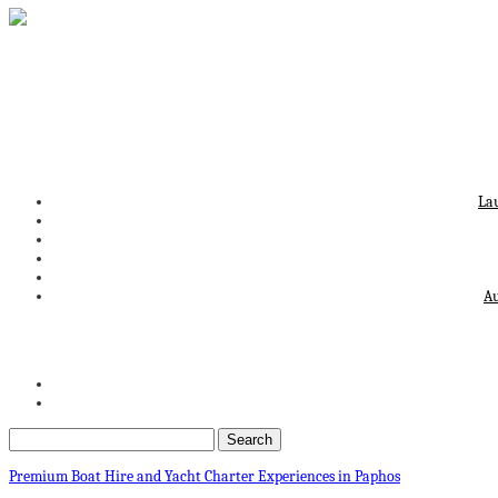
La
Au
Premium Boat Hire and Yacht Charter Experiences in Paphos