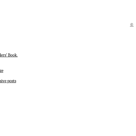
©
ers’ Book.
ze
sive posts