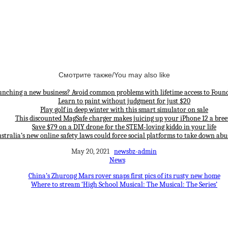
Смотрите также/You may also like
unching a new business? Avoid common problems with lifetime access to Found
Learn to paint without judgment for just $20
Play golf in deep winter with this smart simulator on sale
This discounted MagSafe charger makes juicing up your iPhone 12 a bree
Save $79 on a DIY drone for the STEM-loving kiddo in your life
stralia’s new online safety laws could force social platforms to take down abu
May 20, 2021
newsbz-admin
News
China’s Zhurong Mars rover snaps first pics of its rusty new home
Where to stream ‘High School Musical: The Musical: The Series’