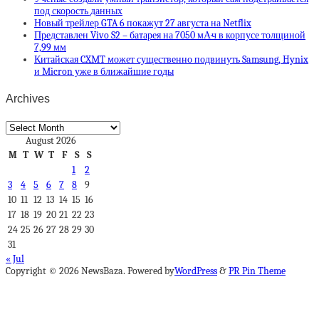
под скорость данных
Новый трейлер GTA 6 покажут 27 августа на Netflix
Представлен Vivo S2 – батарея на 7050 мА·ч в корпусе толщиной
7,99 мм
Китайская CXMT может существенно подвинуть Samsung, Hynix
и Micron уже в ближайшие годы
Archives
Archives
August 2026
M
T
W
T
F
S
S
1
2
3
4
5
6
7
8
9
10
11
12
13
14
15
16
17
18
19
20
21
22
23
24
25
26
27
28
29
30
31
« Jul
Copyright © 2026 NewsBaza. Powered by
WordPress
&
PR Pin Theme