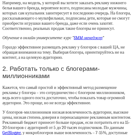
Например, на модель, у которой вы хотите заказать рекламу нижнего
белья вашего бренда, вероятнее всего, подписаны молодые мужчины,
которых сам купальник заинтересует в последнюю очередь. На блогера,
рассказывающего о мультфильмах, подписаны дети, которые не смогут
приобрести игрушки вашего бренда, даже если очень захотят.
Соответственно, реальных продаж такие блогеры не принесут.
Обучение в онлайн-университете: курс “
SMM-менеджер
“
Гораздо эффективнее размещать рекламу у блогеров с вашей ЦА, не
обращая внимания на тему. Выбирая блогера, ориентируйтесь не на
контент, а на целевую аудиторию.
2. Работать только с блогерами-
миллионниками
Кажется, что самый простой и эффективный метод размещение
рекламы у блогера – это сотрудничество с блогером-миллионником,
ведь всего одного поста достаточно, чтобы показать товар огромной
аудитории. Это проще, но не всегда эффективнее.
У блогеров-миллионников низкая вовлеченность аудитории, высокие
цены, низкая степень доверия и перенасыщение рекламным контентом.
Рекламный бюджет принесет больше продаж, если потратить его на 15-
20 блогеров с аудиторией от 5 до 20 тысяч подписчиков. По данным
GetBlogger
, у микроблогеров выше вовлеченность – 7-15%, доступные