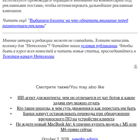
Используйте промокоды и обращайте внимание на комментарии под
рекламными постами, чтобы оптимизировать дальнейшие рекламные
кампании.
Читать ещё: “
Выбираем блогера: на что обратить внимание перед
размещением рекламы
“
Мнение автора и редакции может не совпадать. Хотите написать
колонку для “Нетологии”? Читайте наши
условия публикации
. Чтобы
быть в курсе всех новостей и читать новые статьи, присоединяйтесь к
Телеграм-каналу Нетологии
.
©
Смотрите также/You may also like
ИИ-агент для контента: чем он отличается от чат-ботов и какие
задачи ему можно отдать
Кто такие инцелы, в чем суть движения и как перестать им быть
Банки начнут останавливать переводы при обнаружении
вредоносного ПО на устройстве клиента
Не ждите новый MacBook Air: 6 причин купить модель с M5 или
M4 прямо сейчас
October 2, 2018
newsbz-admin