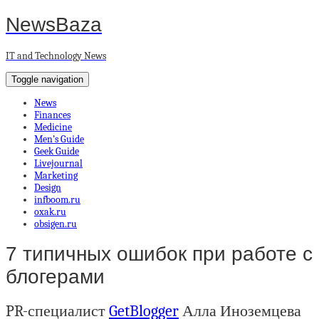
NewsBaza
IT and Technology News
Toggle navigation
News
Finances
Medicine
Men’s Guide
Geek Guide
Livejournal
Marketing
Design
infboom.ru
oxak.ru
obsigen.ru
7 типичных ошибок при работе с
блогерами
PR-специалист
GetBlogger
Алла Иноземцева