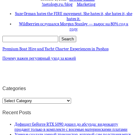
!netology.ru/blog
Marketing
Suze Orman hates the FIRE movement. She hates it, she hates it, she
hates it.
Wildberries ослушался Morgan Stanley — вырос на 80% год к
году
Premium Boat Hire and Yacht Charter Experiences in Paphos
Почему важен регулярный уход за кожей
Categories
Categories
Recent Posts
Дефицит GeForce RTX 5090 дошел до абсурда: видеокарту
продают только в комплекте с восемью материнскими платами
Ученые создали умный транзистор, который сам подстраивается