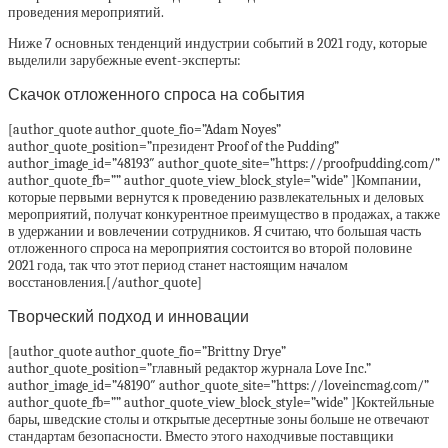
проведения мероприятий.
Ниже 7 основных тенденций индустрии событий в 2021 году, которые
выделили зарубежные event-эксперты:
Скачок отложенного спроса на события
[author_quote author_quote_fio=”Adam Noyes”
author_quote_position=”президент Proof of the Pudding”
author_image_id=”48193″ author_quote_site=”https://proofpudding.com/”
author_quote_fb=”” author_quote_view_block_style=”wide” ]Компании,
которые первыми вернутся к проведению развлекательных и деловых
мероприятий, получат конкурентное преимущество в продажах, а также
в удержании и вовлечении сотрудников. Я считаю, что большая часть
отложенного спроса на мероприятия состоится во второй половине
2021 года, так что этот период станет настоящим началом
восстановления.[/author_quote]
Творческий подход и инновации
[author_quote author_quote_fio=”Brittny Drye”
author_quote_position=”главный редактор журнала Love Inc.”
author_image_id=”48190″ author_quote_site=”https://loveincmag.com/”
author_quote_fb=”” author_quote_view_block_style=”wide” ]Коктейльные
бары, шведские столы и открытые десертные зоны больше не отвечают
стандартам безопасности. Вместо этого находчивые поставщики