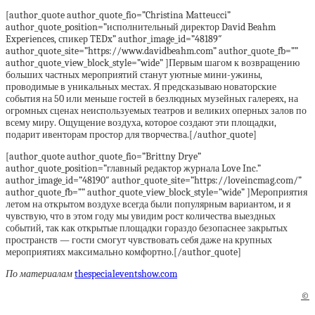
[author_quote author_quote_fio=”Christina Matteucci”
author_quote_position=”исполнительный директор David Beahm
Experiences, спикер TEDx” author_image_id=”48189″
author_quote_site=”https://www.davidbeahm.com” author_quote_fb=””
author_quote_view_block_style=”wide” ]Первым шагом к возвращению
больших частных мероприятий станут уютные мини-ужины,
проводимые в уникальных местах. Я предсказываю новаторские
события на 50 или меньше гостей в безлюдных музейных галереях, на
огромных сценах неиспользуемых театров и великих оперных залов по
всему миру. Ощущение воздуха, которое создают эти площадки,
подарит ивенторам простор для творчества.[/author_quote]
[author_quote author_quote_fio=”Brittny Drye”
author_quote_position=”главный редактор журнала Love Inc.”
author_image_id=”48190″ author_quote_site=”https://loveincmag.com/”
author_quote_fb=”” author_quote_view_block_style=”wide” ]Мероприятия
летом на открытом воздухе всегда были популярным вариантом, и я
чувствую, что в этом году мы увидим рост количества выездных
событий, так как открытые площадки гораздо безопаснее закрытых
пространств — гости смогут чувствовать себя даже на крупных
мероприятиях максимально комфортно.[/author_quote]
По материалам
thespecialeventshow.com
©