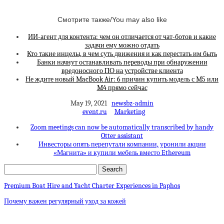
Смотрите также/You may also like
ИИ-агент для контента: чем он отличается от чат-ботов и какие
задачи ему можно отдать
Кто такие инцелы, в чем суть движения и как перестать им быть
Банки начнут останавливать переводы при обнаружении
вредоносного ПО на устройстве клиента
Не ждите новый MacBook Air: 6 причин купить модель с M5 или
M4 прямо сейчас
May 19, 2021
newsbz-admin
event.ru
Marketing
Zoom meetings can now be automatically transcribed by handy
Otter assistant
Инвесторы опять перепутали компании, уронили акции
«Магнита» и купили мебель вместо Ethereum
Premium Boat Hire and Yacht Charter Experiences in Paphos
Почему важен регулярный уход за кожей