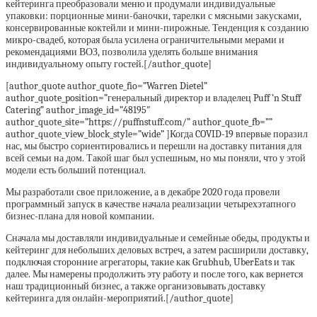
кейтеринга преобразовали меню и продумали индивидуальные
упаковки: порционные мини-баночки, тарелки с мясными закусками,
консервированные коктейли и мини-пирожные. Тенденция к созданию
микро-свадеб, которая была усилена ограничительными мерами и
рекомендациями ВОЗ, позволила уделять больше внимания
индивидуальному опыту гостей.[/author_quote]
[author_quote author_quote_fio=”Warren Dietel”
author_quote_position=”генеральный директор и владелец Puff ’n Stuff
Catering” author_image_id=”48195″
author_quote_site=”https://puffnstuff.com/” author_quote_fb=””
author_quote_view_block_style=”wide” ]Когда COVID-19 впервые поразил
нас, мы быстро сориентировались и перешли на доставку питания для
всей семьи на дом. Такой шаг был успешным, но мы поняли, что у этой
модели есть больший потенциал.
Мы разработали свое приложение, а в декабре 2020 года провели
программный запуск в качестве начала реализации четырехэтапного
бизнес-плана для новой компании.
Сначала мы доставляли индивидуальные и семейные обеды, продукты и
кейтеринг для небольших деловых встреч, а затем расширили доставку,
подключая сторонние агрегаторы, такие как Grubhub, UberEats и так
далее. Мы намерены продолжить эту работу и после того, как вернется
наш традиционный бизнес, а также организовывать доставку
кейтеринга для онлайн-мероприятий.[/author_quote]