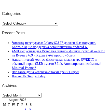
Categories
Categories
Recent Posts
Samsung передумала: Galaxy S23 FE должен был получить
Android 18, но поддержка остановится на Android 17
AMD выпустила два Ryzen без главной фишки Ryzen AI — NPU
из Ryzen 5 439 и Ryzen 7 449 просто убрали
Алюминиевый корпус, физическая клавиатура QWERTY и
обычный экран OLED вместо E Ink. Анонсирован необычный
Minimal Phone 2
Что такое душа человека с точки зрения науки
Hacked By Tempix 0day
Archives
Archives
August 2026
M
T
W
T
F
S
S
1
2