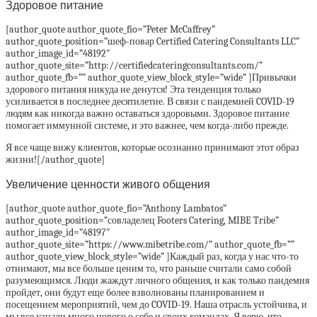
Здоровое питание
[author_quote author_quote_fio=”Peter McCaffrey”
author_quote_position=”шеф-повар Certified Catering Consultants LLC”
author_image_id=”48192″
author_quote_site=”http://certifiedcateringconsultants.com/”
author_quote_fb=”” author_quote_view_block_style=”wide” ]Привычки
здорового питания никуда не денутся! Эта тенденция только
усиливается в последнее десятилетие. В связи с пандемией COVID-19
людям как никогда важно оставаться здоровыми. Здоровое питание
помогает иммунной системе, и это важнее, чем когда-либо прежде.
Я все чаще вижу клиентов, которые осознанно принимают этот образ
жизни![/author_quote]
Увеличение ценности живого общения
[author_quote author_quote_fio=”Anthony Lambatos”
author_quote_position=”совладелец Footers Catering, MIBE Tribe”
author_image_id=”48197″
author_quote_site=”https://www.mibetribe.com/” author_quote_fb=””
author_quote_view_block_style=”wide” ]Каждый раз, когда у нас что-то
отнимают, мы все больше ценим то, что раньше считали само собой
разумеющимся. Люди жаждут личного общения, и как только пандемия
пройдет, они будут еще более взволнованы планированием и
посещением мероприятий, чем до COVID-19. Наша отрасль устойчива, и
мы все узнали много нового о себе и своих командах. Я верю, что