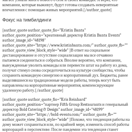
компании, которые выживут, будут готовы создавать невероятные
впечатления с помощью живых мероприятий.[/author_quote]
Фокус на тимбилдинги
[author_quote author_quote_fio=”Kristin Banta”
author_quote_position=”креативный директор Kristin Banta Events”
author_image_id=”48198″
author_quote_site=”https://www.kristinbanta.com/” author_quote_fb=””
author_quote_view_block_style=”wide” ]В ответ на социальное
дистанцирование и отсутствие социализации мы все отчаянно
пытаемся соединиться и собраться. Вполне вероятно, что компании,
вынужденные уволить команды или перевести штат на работу из дома,
получат стимул снова сосредоточиться на культуре сообщества, чтобы
сохранить командную синергию и корпоративный дух. Бюджеты, ранее
выделявшиеся на традиционные модели работы, теперь могут быть
направлены на корпоративные мероприятия, компенсирующие
удаленную работу.[/author_quote]
[author_quote author_quote_fio=”Kris Reinhard”
author_quote_position=”партнер Fifth Group Restaurants и генеральный
директор Bold Catering & Design” author_image_id=”48199″
author_quote_site=”https://bold-events.com/” author_quote_fb=””
author_quote_view_block_style=”wide” ]Похоже, что тенденция работы на
дому может сохраниться или, по крайней мере, изменить способ работы
корпораций в перспективе. После пандемии эта тенденция станет