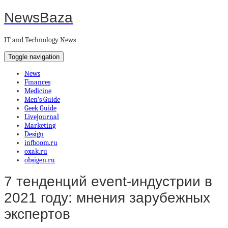
NewsBaza
IT and Technology News
Toggle navigation
News
Finances
Medicine
Men’s Guide
Geek Guide
Livejournal
Marketing
Design
infboom.ru
oxak.ru
obsigen.ru
7 тенденций event-индустрии в
2021 году: мнения зарубежных
экспертов