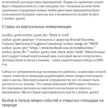
позитивной для индустрии мероприятий. Людям по-прежнему нужно
будет собираться вместе, и мы ожидаем, что с большим количеством
удаленных сотрудников живые тимбилдинговые мероприятия будут
пользоваться большим спросом, как и возможности онлайн-встреч.
[/author_quote]
Ставка на виртуальные коммуникации
[author_quote author_quote_fio=”Keith A. Lord”
author_quote_position=”основатель и директор Stratəjē Fourteen,
Culinary Operations & Logistics Consulting” author_image_id=”48201″
author_quote_site=”https://www.facebook.com/stratejefourteen/”
author_quote_fb=”” author_quote_view_block_style=”wide” ]Меня больше
всего радует новый виртуальный мир, в который мы все погрузились.
Деловые Zoom встречи в пижаме – наша самая большая победа за 2020
год.
Сейчас я с нетерпением жду возможности работать с клиентами по всей
стране, помогая их командам разрабатывать меню, блюда и воплощать
идеи в жизнь. При виртуальном сотрудничестве все это может быть
достигнуто по-новому. Это новый компонент R&D нашего бизнеса –
без накладных расходов на персонал или расходов на проезд и
проживание. Мы все будем адаптироваться и расти.[/author_quote]
Выбор в пользу микро-событий и открытых площадок на
природе