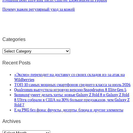
Premium Boat Hire and Yacht Charter Experiences in Paphos
Почему важен регулярный уход за кожей
Categories
Categories
Recent Posts
«Эксмо» переходит на доставку со своих складов из-за атак на
Wildberries
ТОП-10 самых мощных смартфонов среднего класса за июль 2026
Qualcomm выпустила игровую версию Snapdragon 8 Elite Gen 5
Samsung умеет делать хиты: новые Galaxy Z Fold 8 и Galaxy Z Fold
8 Ultra собрали в США на 30% больше предзаказов, чем Galaxy Z
Fold 7
Еда PNG без фона: фрукты, десерты, блюда и другие элементы
Archives
Archives