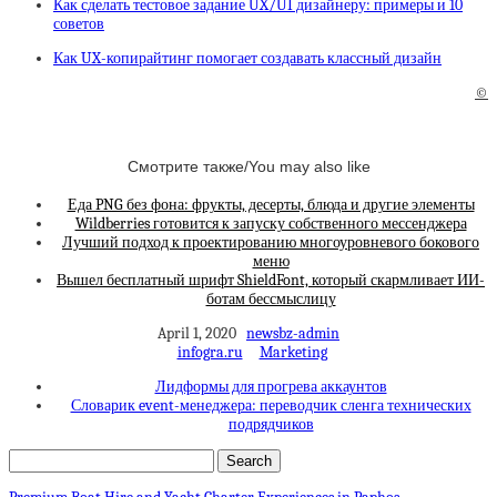
Как сделать тестовое задание UX/UI дизайнеру: примеры и 10
советов
Как UX-копирайтинг помогает создавать классный дизайн
©
Смотрите также/You may also like
Еда PNG без фона: фрукты, десерты, блюда и другие элементы
Wildberries готовится к запуску собственного мессенджера
Лучший подход к проектированию многоуровневого бокового
меню
Вышел бесплатный шрифт ShieldFont, который скармливает ИИ-
ботам бессмыслицу
April 1, 2020
newsbz-admin
infogra.ru
Marketing
Лидформы для прогрева аккаунтов
Словарик event-менеджера: переводчик сленга технических
подрядчиков