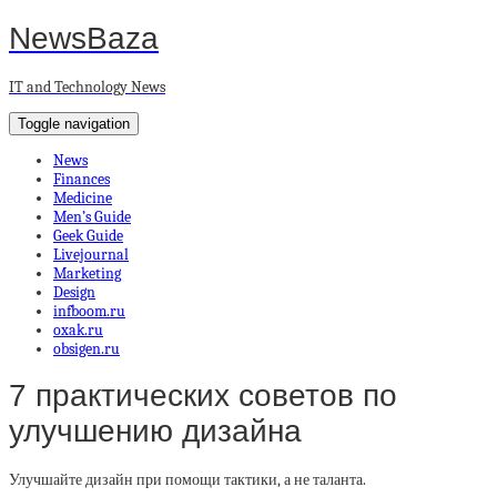
NewsBaza
IT and Technology News
Toggle navigation
News
Finances
Medicine
Men’s Guide
Geek Guide
Livejournal
Marketing
Design
infboom.ru
oxak.ru
obsigen.ru
7 практических советов по
улучшению дизайна
Улучшайте дизайн при помощи тактики, а не таланта.