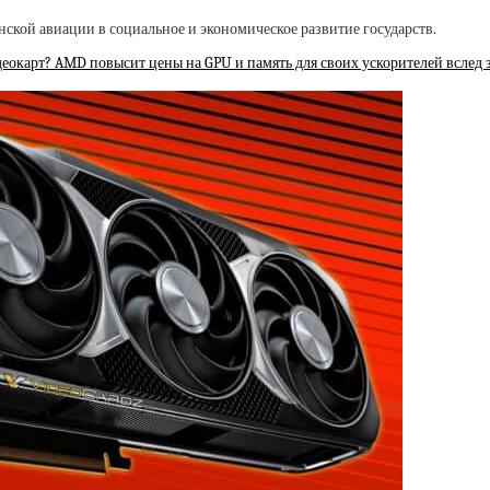
кой авиации в социальное и экономическое развитие государств.
деокарт? AMD повысит цены на GPU и память для своих ускорителей вслед з