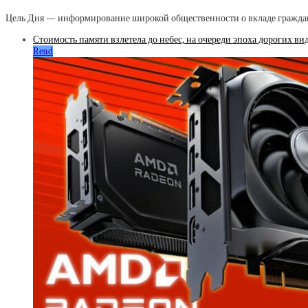
Цель Дня — информирование широкой общественности о вкладе гражданс
Стоимость памяти взлетела до небес, на очереди эпоха дорогих ви
Read