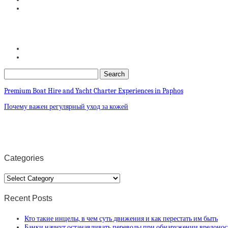
Premium Boat Hire and Yacht Charter Experiences in Paphos
Почему важен регулярный уход за кожей
Categories
Categories
Recent Posts
Кто такие инцелы, в чем суть движения и как перестать им быть
Банки начнут останавливать переводы при обнаружении вредонос