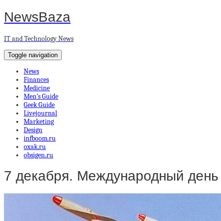
NewsBaza
IT and Technology News
Toggle navigation
News
Finances
Medicine
Men’s Guide
Geek Guide
Livejournal
Marketing
Design
infboom.ru
oxak.ru
obsigen.ru
7 декабря. Международный день