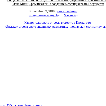
Глава Минцифры исключил создание мессенджера на Госуслугах
November 12, 2018
newsbz-admin
smmplanner.com/blog
Marketing
Как использовать опросы в сторис в Инстаграм
«Яндекс» строит свою аналитику рекламных площадок и статистику р
ного ПО на устройстве клиента