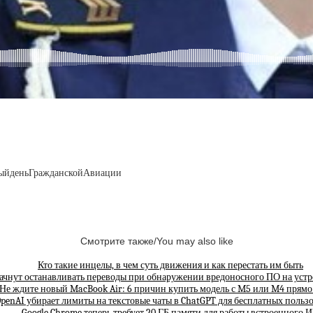
ныйденьГражданскойАвиации
Смотрите также/You may also like
Кто такие инцелы, в чем суть движения и как перестать им быть
ачнут останавливать переводы при обнаружении вредоносного ПО на устр
Не ждите новый MacBook Air: 6 причин купить модель с M5 или M4 прямо
penAI убирает лимиты на текстовые чаты в ChatGPT для бесплатных польз
Google Chrome теперь требует 20 ГБ памяти для работы встроенного 