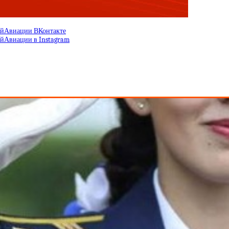
йАвиации ВКонтакте
йАвиации в Instagram