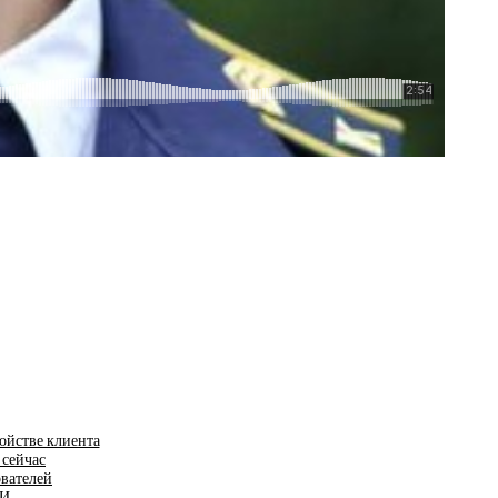
ойстве клиента
 сейчас
ователей
ИИ