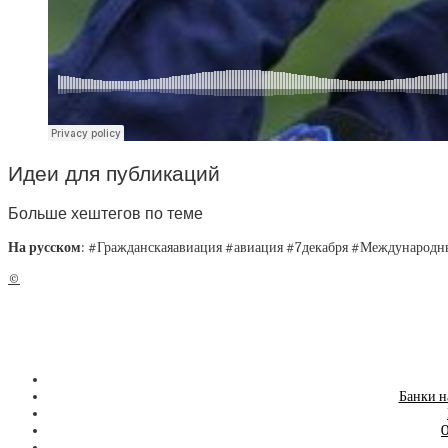
Идеи для публикаций
Больше хештегов по теме
На русском
: #Гражданскаяавиация #авиация #7декабря #Международ
©
Банки н
O