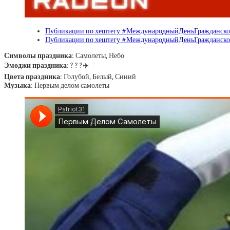
Публикации по хештегу #МеждународныйДеньГражданско
Публикации по хештегу #МеждународныйДеньГражданско
Символы праздника
: Самолеты, Небо
Эмоджи праздника
: ? ? ?✈️
Цвета праздника
: Голубой, Белый, Синий
Музыка
: Первым делом самолеты