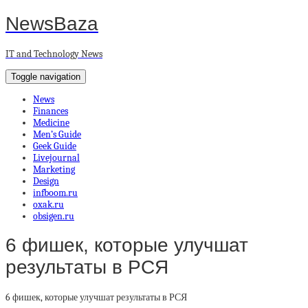
NewsBaza
IT and Technology News
Toggle navigation
News
Finances
Medicine
Men’s Guide
Geek Guide
Livejournal
Marketing
Design
infboom.ru
oxak.ru
obsigen.ru
6 фишек, которые улучшат
результаты в РСЯ
6 фишек, которые улучшат результаты в РСЯ