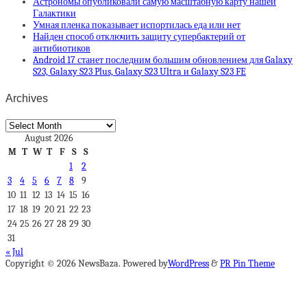
Астрономы опубликовали самую масштабную карту нашей
Галактики
Умная пленка показывает испортилась еда или нет
Найден способ отключить защиту супербактерий от
антибиотиков
Android 17 станет последним большим обновлением для Galaxy
S23, Galaxy S23 Plus, Galaxy S23 Ultra и Galaxy S23 FE
Archives
Archives
August 2026
M
T
W
T
F
S
S
1
2
3
4
5
6
7
8
9
10
11
12
13
14
15
16
17
18
19
20
21
22
23
24
25
26
27
28
29
30
31
« Jul
Copyright © 2026 NewsBaza. Powered by
WordPress
&
PR Pin Theme