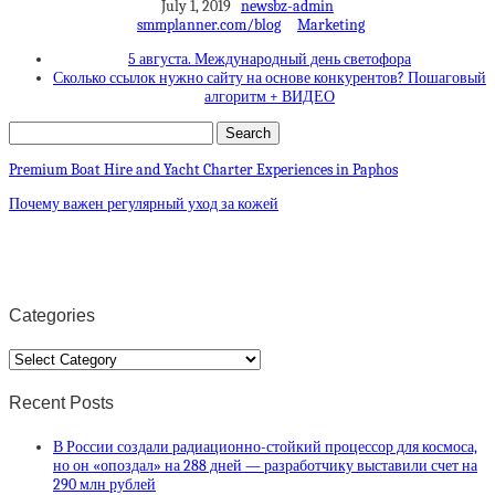
July 1, 2019
newsbz-admin
smmplanner.com/blog
Marketing
5 августа. Международный день светофора
Сколько ссылок нужно сайту на основе конкурентов? Пошаговый
алгоритм + ВИДЕО
Premium Boat Hire and Yacht Charter Experiences in Paphos
Почему важен регулярный уход за кожей
Categories
Categories
Recent Posts
В России создали радиационно-стойкий процессор для космоса,
но он «опоздал» на 288 дней — разработчику выставили счет на
290 млн рублей