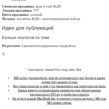
Символы праздника
: флаг и герб ЖДВ
Эмоджи праздника
: ????
Цвета праздника
: зеленый
Музыка
: Ансамбль ЖДВ – железнодорожные войска
Идеи для публикаций
Больше хештегов по теме
На русском:
#деньжелезнодорожника #ждвойска
©
Смотрите также/You may also like
ИИ-агент для контента: чем он отличается от чат-ботов и какие
задачи ему можно отдать
Кто такие инцелы, в чем суть движения и как перестать им быть
Банки начнут останавливать переводы при обнаружении
вредоносного ПО на устройстве клиента
Не ждите новый MacBook Air: 6 причин купить модель с M5 или
M4 прямо сейчас