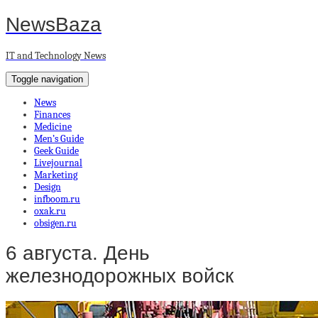
NewsBaza
IT and Technology News
Toggle navigation
News
Finances
Medicine
Men’s Guide
Geek Guide
Livejournal
Marketing
Design
infboom.ru
oxak.ru
obsigen.ru
6 августа. День
железнодорожных войск