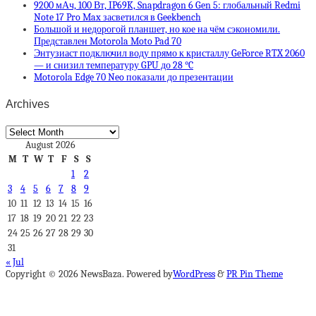
9200 мАч, 100 Вт, IP69K, Snapdragon 6 Gen 5: глобальный Redmi
Note 17 Pro Max засветился в Geekbench
Большой и недорогой планшет, но кое на чём сэкономили.
Представлен Motorola Moto Pad 70
Энтузиаст подключил воду прямо к кристаллу GeForce RTX 2060
— и снизил температуру GPU до 28 °C
Motorola Edge 70 Neo показали до презентации
Archives
Archives
August 2026
M
T
W
T
F
S
S
1
2
3
4
5
6
7
8
9
10
11
12
13
14
15
16
17
18
19
20
21
22
23
24
25
26
27
28
29
30
31
« Jul
Copyright © 2026 NewsBaza. Powered by
WordPress
&
PR Pin Theme