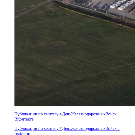
Публикации по хештегу #ДеньЖелезнодорожныхВойск
ВКонтакте
Публикации по хештегу #ДеньЖелезнодорожныхВойск в
Instagram