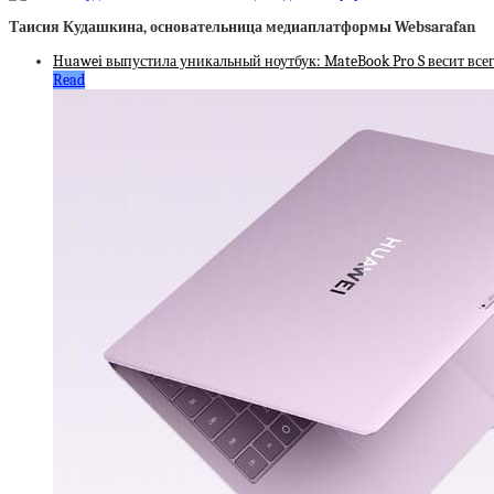
Таисия Кудашкина, основательница медиаплатформы Websarafan
Huawei выпустила уникальный ноутбук: MateBook Pro S весит всего
Read