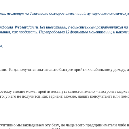
етел, несмотря на 3 миллиона долларов инвестиций, лучшую технологическ
форма Websarafan.ru. Без инвестиций, с единственным разработчиком на W
мания, как продавать. Перепробовали 12 форматов монетизации, и наконец,
в,
ами. Тогда получится значительно быстрее п
рийти к стабильному доходу, д
 Поэтому вполне может пройти весь путь самостоятельно – выстроить марке
сего, у него не получится. Как вариант, можно, нанять консультанта или п
туитивно мы закладываем эту базу, но чаще всего предприниматели либо 