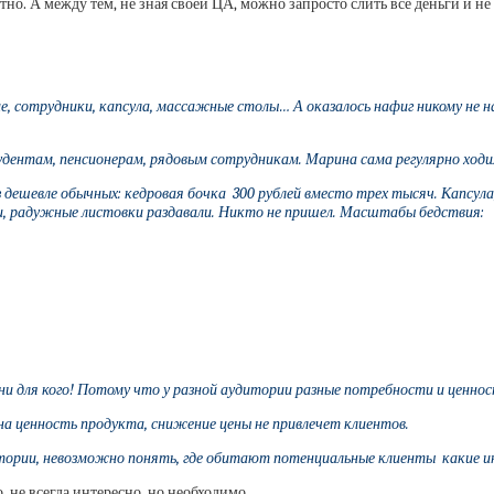
тно. А между тем, н
е зная своей ЦА, можно запросто слить все деньги и н
ние, сотрудники, капсула, массажные столы… А оказалось нафиг никому не 
удентам, пенсионерам, рядовым сотрудникам. Марина сама регулярно ходила
аз дешевле обычных: кедровая бочка 300 рублей вместо трех тысяч. Капсула
и, радужные листовки раздавали. Никто не пришел.
Масштабы бедствия:
, ни для кого! Потому что у разной аудитории разные потребности и ценно
ена ценность продукта, снижение цены не привлечет клиентов.
итории, невозможно понять, где обитают потенциальные клиенты какие 
, не всегда интересно, но необходимо.