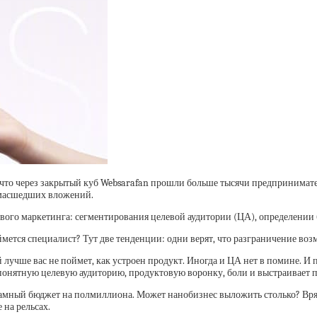
что через закрытый куб Websarafan прошли больше тысячи предпринимател
сумасшедших вложений.
зового маркетинга: сегментирования целевой аудитории (ЦА), определении
ймется специалист? Тут две тенденции: одни верят, что разграничение воз
й лучше вас не поймет, как устроен продукт. Иногда и ЦА нет в помине. И 
а понятную целевую аудиторию, продуктовую воронку, боли и выстраивает 
кламный бюджет на полмиллиона. Может нанобизнес выложить столько? Вря
 на рельсах.