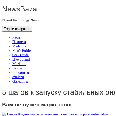
NewsBaza
IT and Technology News
Toggle navigation
News
Finances
Medicine
Men’s Guide
Geek Guide
Livejournal
Marketing
Design
infboom.ru
oxak.ru
obsigen.ru
5 шагов к запуску стабильных о
Вам не нужен маркетолог