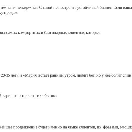
стемная и ненадежная. С такой не построить устойчивый бизнес. Если ваша
ку продаж.
воих самых комфортных и благодарных клиентов, которые
3-35 лет», а «Мария, встает ранним утром, любит бег, но у неё болит спин
вариант – спросить их об этом:
нейшее продвижение будет именно на языке клиентов, их фразами, эмоци