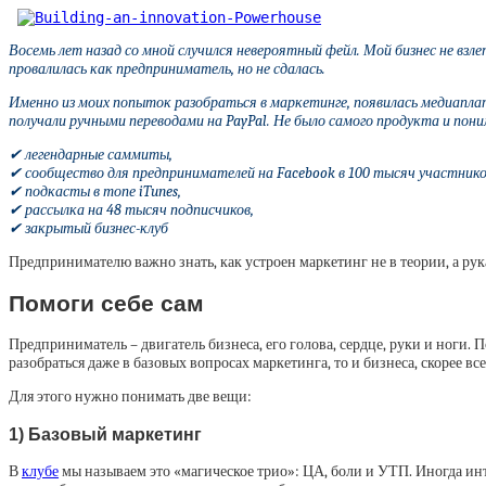
Восемь лет назад со мной случился невероятный фейл. Мой бизнес не взл
провалилась как предприниматель, но не сдалась.
Именно из моих попыток разобраться в маркетинге, появилась медиаплат
получали ручными переводами на PayPal. Не было самого продукта и пони
✔ легендарные саммиты,
✔ сообщество для предпринимателей на Facebook в 100 тысяч участнико
✔ подкасты в топе iTunes,
✔ рассылка на 48 тысяч подписчиков,
✔ закрытый бизнес-клуб
Предпринимателю важно знать, как устроен маркетинг не в теории, а рук
Помоги себе сам
Предприниматель – двигатель бизнеса, его голова, сердце, руки и ноги.
разобраться даже в базовых вопросах маркетинга, то и бизнеса, скорее в
Для этого нужно понимать две вещи:
1) Базовый маркетинг
В
клубе
мы называем это «магическое трио»: ЦА, боли и УТП. Иногда ин