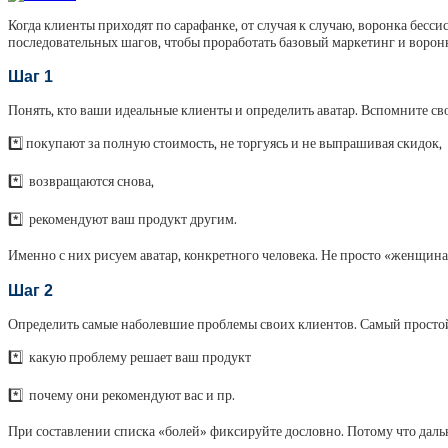
Когда клиенты приходят по сарафанке, от случая к случаю, воронка бесси
последовательных шагов, чтобы проработать базовый маркетинг и ворон
Шаг 1
Понять, кто ваши идеальные клиенты и определить аватар. Вспомните с
*️⃣ покупают за полную стоимость, не торгуясь и не выпрашивая скидок,
*️⃣ возвращаются снова,
*️⃣ рекомендуют ваш продукт другим.
Именно с них рисуем аватар, конкретного человека. Не просто «женщина 2
Шаг 2
Определить самые наболевшие проблемы своих клиентов. Самый простой 
*️⃣ какую проблему решает ваш продукт
*️⃣ почему они рекомендуют вас и пр.
При составлении списка «болей» фиксируйте дословно. Потому что даль