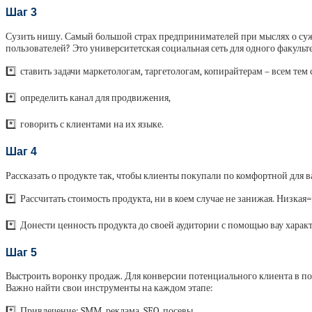
Шаг 3
Сузить нишу. Самый большой страх предпринимателей при мыслях о сужен
пользователей? Это университетская социальная сеть для одного факультет
*️⃣ ставить задачи маркетологам, таргетологам, копирайтерам – всем тем 
*️⃣ определить канал для продвижения,
*️⃣ говорить с клиентами на их языке.
Шаг 4
Рассказать о продукте так, чтобы клиенты покупали по комфортной для 
*️⃣ Рассчитать стоимость продукта, ни в коем случае не занижая. Низкая
*️⃣ Донести ценность продукта до своей аудитории с помощью вау характ
Шаг 5
Выстроить воронку продаж. Для конверсии потенциального клиента в покуп
Важно найти свои инструменты на каждом этапе:
*️⃣ Привлечение: SMM, реклама, SEO, посевы.