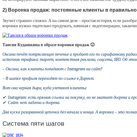
2) Воронка продаж: постоянные клиенты в правильно
Звучит страшно сложно. А на самом деле – простая история, если разобр
воронки нужно тщательно продумать, начиная с лидогенерации, заканчи
Таисия Кудашкина в образе воронки продаж 🙂
Оксана печёт потрясающее печенье и продает его по сарафанному радио. 
источник трафика: таргет, контекстная реклама, соцсети, SEO. Об этом
– Оксана, как клиенты попадают с Instagram на сайт?
– В шапке профиля переходят по ссылке в Директ.
Вот она черная дыра, куда улетают клиенты:
✔ Instagram: есть прямая ссылка на покупку, но не хватает догрева и п
✔ Сайт: нет лидгена и догрева.
Два куска разорванной цепочки без начала и конца. А воронка – это полна
Система пяти шагов