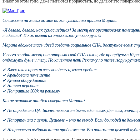
знают об этом трио, даже пытаются проработать, но делают это поверхнос
Со слезами на глазах ко мне на консультацию пришла Марина:
«Я делала, делала, как сумасшедшая! За месяц все организовала: помеще
я сделала? И как выйти из этого замкнутого круга?»
Марина вдохновилась идеей создать социальное СПА, доступное всем: ст
И всего за один месяц она открыла свой СПА-салон, где процедуры в 10 р
отдохнуть душе и телу. Но клиентов нет! Рекламу по телевизору крутил
✔ Вложила в проект все свои деньги, взяла кредит
✔ Арендовала помещение
✔ Купила оборудование
✔ Наняла персонал
✔ Потратила 500k на рекламу
Какие основные ошибки совершила Марина?
✔ Не определила ЦА. Бизнес не может быть «для всех». Для всех, значит
✔ Напортачила с ценой. Дешевле – это не выход. Если до людей не донес
✔ Неправильно выбрала канал продвижения. Без понимания целевой ауд
Не игнорируйте базовый маркетинг. С него все начинается. Трудно, нудно