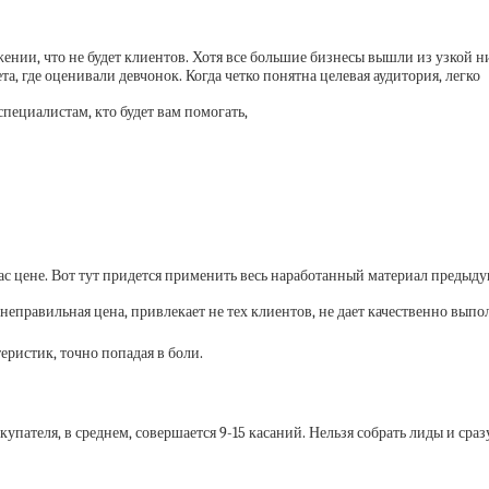
ии, что не будет клиентов. Хотя все большие бизнесы вышли из узкой ниш
а, где оценивали девчонок. Когда четко понятна целевая аудитория, легко
специалистам, кто будет вам помогать,
вас цене. Вот тут придется применить весь наработанный материал предыд
=неправильная цена, привлекает не тех клиентов, не дает качественно выпо
еристик, точно попадая в боли.
ателя, в среднем, совершается 9-15 касаний. Нельзя собрать лиды и сразу