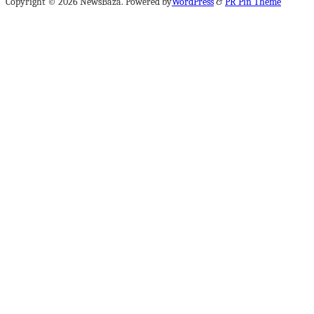
Copyright © 2026 NewsBaza. Powered by
WordPress
&
PR Pin Theme