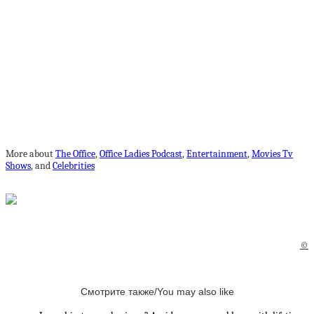
More about
The Office
,
Office Ladies Podcast
,
Entertainment
,
Movies Tv
Shows
, and
Celebrities
©
Смотрите также/You may also like