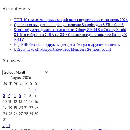
Recent Posts
ТОП-10 самых мощных смартфонов среднего класса за июль 2026
Qualcomm выпустила игровую версию Snapdragon 8 Elite Gen 5
Samsung умеет делать хиты: новые Galaxy Z Fold 8 и Galaxy Z Fold
8 Ultra собрали в США на 30% больше предзаказов, чем Galaxy Z
Fold 7
Еда PNG без фона: фрукты, десерты, блюда и другие элементы
J. Crew: 15% off Passport Rewards Members 24-hour event
Archives
Archives
August 2026
M
T
W
T
F
S
S
1
2
3
4
5
6
7
8
9
10
11
12
13
14
15
16
17
18
19
20
21
22
23
24
25
26
27
28
29
30
31
« Jul