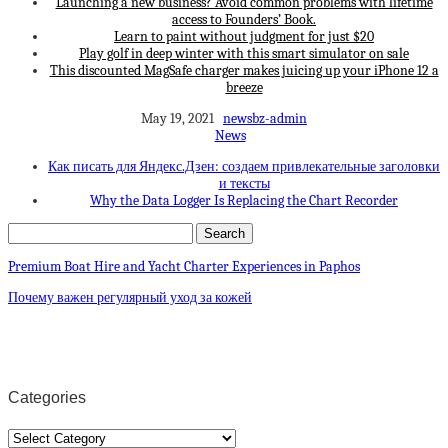
Launching a new business? Avoid common problems with lifetime
access to Founders’ Book.
Learn to paint without judgment for just $20
Play golf in deep winter with this smart simulator on sale
This discounted MagSafe charger makes juicing up your iPhone 12 a
breeze
May 19, 2021
newsbz-admin
News
Как писать для Яндекс.Дзен: создаем привлекательные заголовки
и тексты
Why the Data Logger Is Replacing the Chart Recorder
Premium Boat Hire and Yacht Charter Experiences in Paphos
Почему важен регулярный уход за кожей
Categories
Categories