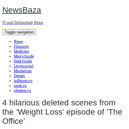
NewsBaza
IT and Technology News
Toggle navigation
News
Finances
Medicine
Men’s Guide
Geek Guide
Livejournal
Marketing
Design
infboom.ru
oxak.ru
obsigen.ru
4 hilarious deleted scenes from
the ‘Weight Loss’ episode of ‘The
Office’