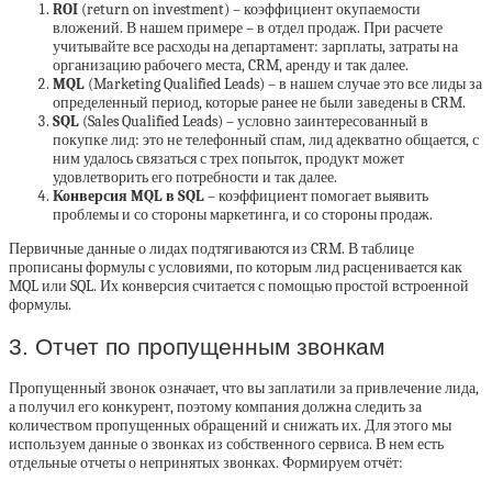
ROI
(return on investment) – коэффициент окупаемости
вложений. В нашем примере – в отдел продаж. При расчете
учитывайте все расходы на департамент: зарплаты, затраты на
организацию рабочего места, CRM, аренду и так далее.
MQL
(Marketing Qualified Leads) – в нашем случае это все лиды за
определенный период, которые ранее не были заведены в CRM.
SQL
(Sales Qualified Leads) – условно заинтересованный в
покупке лид: это не телефонный спам, лид адекватно общается, с
ним удалось связаться с трех попыток, продукт может
удовлетворить его потребности и так далее.
Конверсия MQL в SQL
– коэффициент помогает выявить
проблемы и со стороны маркетинга, и со стороны продаж.
Первичные данные о лидах подтягиваются из CRM. В таблице
прописаны формулы с условиями, по которым лид расценивается как
MQL или SQL. Их конверсия считается с помощью простой встроенной
формулы.
3. Отчет по пропущенным звонкам
Пропущенный звонок означает, что вы заплатили за привлечение лида,
а получил его конкурент, поэтому компания должна следить за
количеством пропущенных обращений и снижать их. Для этого мы
используем данные о звонках из собственного сервиса. В нем есть
отдельные отчеты о непринятых звонках. Формируем отчёт: