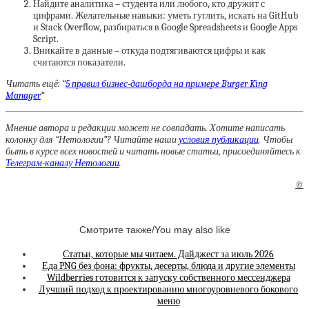
Найдите аналитика – студента или любого, кто дружит с
цифрами. Желательные навыки: уметь гуглить, искать на GitHub
и Stack Overflow, разбираться в Google Spreadsheets и Google Apps
Script.
Вникайте в данные – откуда подтягиваются цифры и как
считаются показатели.
Читать ещё: “
5 правил бизнес-дашборда на примере Burger King
Manager
“
Мнение автора и редакции может не совпадать. Хотите написать
колонку для “Нетологии”? Читайте наши
условия публикации
. Чтобы
быть в курсе всех новостей и читать новые статьи, присоединяйтесь к
Телеграм-каналу Нетологии
.
©
Смотрите также/You may also like
Статьи, которые мы читаем. Дайджест за июль 2026
Еда PNG без фона: фрукты, десерты, блюда и другие элементы
Wildberries готовится к запуску собственного мессенджера
Лучший подход к проектированию многоуровневого бокового
меню