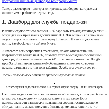
построении нишевых дашбордов без программиста
.
Теперь рассмотрим примеры конкретных дашбордов, которые мы
используем в работе не первый год.
1. Дашборд для службы поддержки
В нашем случае от него зависит 50% зарплаты команды техподдержки –
бонус для них привязан к достижению KPI. Для общения с клиентами
отдел продаж использует платформу Intercom. К нему подключена
почта, Facebook, чат на сайте и блоге.
У Intercom есть встроенная отчетность, но она отвечает нашим
потребностям только на 30%, поэтому этого мы создали собственный
дашборд. Для этого использовали API Intercom и с помощью Google
Apps Script вытянули данные об обращениях клиентов со всеми
параметрами, выгрузили их в таблицы Google и структурировали.
Здесь и далее во всех отчетах приведены условные данные.
Отчет службы поддержки: слева KPI отдела, справа вверху – ники менеджеров
На отчете видно, кто быстрее отвечает на обращения, кто закрыл больше
диалогов, какую оценку поставил клиент и так далее. Если
использовать эти данные для повышения уровня постпродажного
обслуживания, можно получить больше довольных клиентов, что