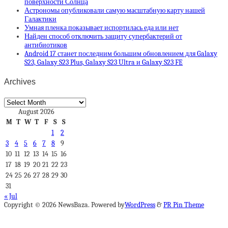
поверхности Солнца
Астрономы опубликовали самую масштабную карту нашей
Галактики
Умная пленка показывает испортилась еда или нет
Найден способ отключить защиту супербактерий от
антибиотиков
Android 17 станет последним большим обновлением для Galaxy
S23, Galaxy S23 Plus, Galaxy S23 Ultra и Galaxy S23 FE
Archives
Archives
August 2026
M
T
W
T
F
S
S
1
2
3
4
5
6
7
8
9
10
11
12
13
14
15
16
17
18
19
20
21
22
23
24
25
26
27
28
29
30
31
« Jul
Copyright © 2026 NewsBaza. Powered by
WordPress
&
PR Pin Theme