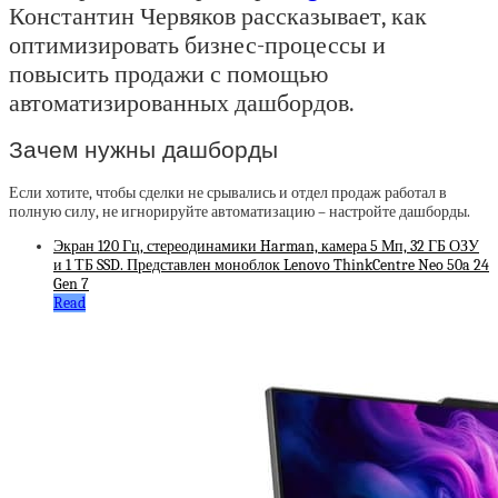
Константин Червяков рассказывает, как
оптимизировать бизнес-процессы и
повысить продажи с помощью
автоматизированных дашбордов.
Зачем нужны дашборды
Если хотите, чтобы сделки не срывались и отдел продаж работал в
полную силу, не игнорируйте автоматизацию – настройте дашборды.
Экран 120 Гц, стереодинамики Harman, камера 5 Мп, 32 ГБ ОЗУ
и 1 ТБ SSD. Представлен моноблок Lenovo ThinkCentre Neo 50a 24
Gen 7
Read