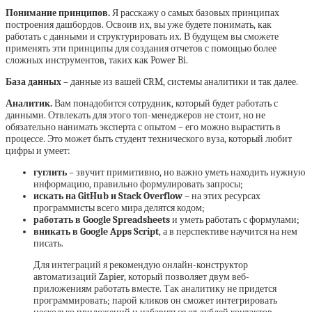
Понимание принципов.
Я расскажу о самых базовых принципах
построения дашбордов. Освоив их, вы уже будете понимать, как
работать с данными и структурировать их. В будущем вы сможете
применять эти принципы для создания отчетов с помощью более
сложных инструментов, таких как Power Bi.
База данных
– данные из вашей CRM, системы аналитики и так далее.
Аналитик.
Вам понадобится сотрудник, который будет работать с
данными. Отвлекать для этого топ-менеджеров не стоит, но не
обязательно нанимать эксперта с опытом – его можно вырастить в
процессе. Это может быть студент технического вуза, который любит
цифры и умеет:
гуглить
– звучит примитивно, но важно уметь находить нужную
информацию, правильно формулировать запросы;
искать на GitHub и Stack Overflow
– на этих ресурсах
программисты всего мира делятся кодом;
работать в Google Spreadsheets
и уметь работать с формулами;
вникать в Google Apps Script
, а в перспективе научится на нем
писать.
Для интеграций я рекомендую онлайн-конструктор
автоматизаций Zapier, который позволяет двум веб-
приложениям работать вместе. Так аналитику не придется
программировать; парой кликов он сможет интегрировать