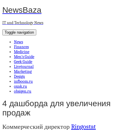
NewsBaza
IT and Technology News
Toggle navigation
News
Finances
Medicine
Men’s Guide
Geek Guide
Livejournal
Marketing
Design
infboom.ru
oxak.ru
obsigen.ru
4 дашборда для увеличения
продаж
Коммерческий директор
Ringostat