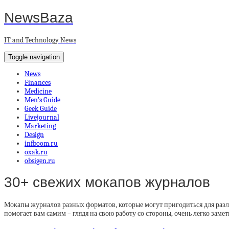
NewsBaza
IT and Technology News
Toggle navigation
News
Finances
Medicine
Men’s Guide
Geek Guide
Livejournal
Marketing
Design
infboom.ru
oxak.ru
obsigen.ru
30+ свежих мокапов журналов
Мокапы журналов разных форматов, которые могут пригодиться для разл
помогает вам самим – глядя на свою работу со стороны, очень легко заме