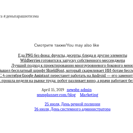
та #деньпарашютизма
Смотрите также/You may also like
Еда PNG без фона: фрукты, десерты, блюда и другие элементы
Wildberries готовится к запуску собственного мессенджера
Лучший подход к проектированию многоуровневого бокового мен
ышел бесплатный шрифт ShieldFont, который скармливает ИИ-ботам бес
С 4 сентября Google Assistant перестанет работать на Android — его замени
 прошла неделя на рынке труда: робот разливает вино, а врачи работают бе
April 15, 2019
newsbz-admin
smmplanner.com/blog
Marketing
25 июля, День речной полиции
26 июля, День системного администратора