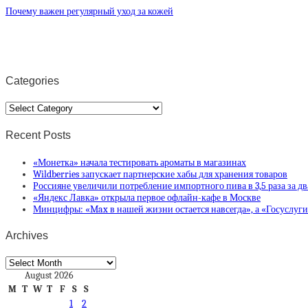
Почему важен регулярный уход за кожей
Categories
Categories
Recent Posts
«Монетка» начала тестировать ароматы в магазинах
Wildberries запускает партнерские хабы для хранения товаров
Россияне увеличили потребление импортного пива в 3,5 раза за дв
«Яндекс Лавка» открыла первое офлайн-кафе в Москве
Минцифры: «Max в нашей жизни остается навсегда», а «Госуслуг
Archives
Archives
August 2026
M
T
W
T
F
S
S
1
2