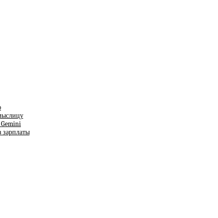
ю
смыслицу
т Gemini
з зарплаты