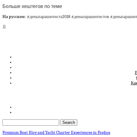
Больше хештегов по теме
На русском
: #деньпарашютиста2018 #деньпарашютистов #деньпарашю
©
В
Как
Premium Boat Hire and Yacht Charter Experiences in Paphos