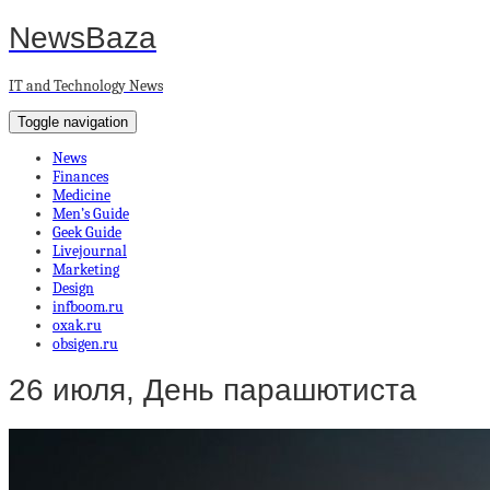
NewsBaza
IT and Technology News
Toggle navigation
News
Finances
Medicine
Men’s Guide
Geek Guide
Livejournal
Marketing
Design
infboom.ru
oxak.ru
obsigen.ru
26 июля, День парашютиста