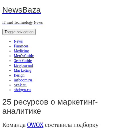
NewsBaza
IT and Technology News
Toggle navigation
News
Finances
Medicine
Men’s Guide
Geek Guide
Livejournal
Marketing
Design
infboom.ru
oxak.ru
obsigen.ru
25 ресурсов о маркетинг-
аналитике
Команда
OWOX
составила подборку