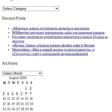
Categories
Recent Posts
«Монетка» начала тестировать ароматы в магазинах
Wildberries запускает партнерские хабы для хранения товаров
Россияне увеличили потребление импортного пива в 3,5 раза за
два года
«Яндекс Лавка» открыла первое офлайн-кафе в Москве
Минцифры: «Max в нашей жизни остается навсегда», а
«Госуслуги» станут социальной медиаплатформой
Archives
Archives
August 2026
M
T
W
T
F
S
S
1
2
3
4
5
6
7
8
9
10
11
12
13
14
15
16
17
18
19
20
21
22
23
24
25
26
27
28
29
30