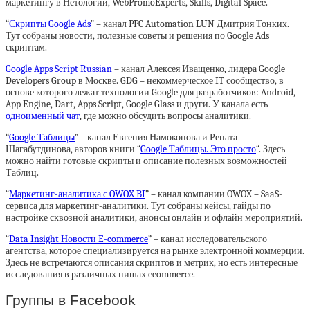
маркетингу в Нетологии, WebPromoExperts, Skills, Digital Space.
“
Скрипты Google Ads
” – канал PPC Automation LUN Дмитрия Тонких.
Тут собраны новости, полезные советы и решения по Google Ads
скриптам.
Google Apps Script Russian
– канал Алексея Иващенко, лидера Google
Developers Group в Москве. GDG – некоммерческое IT сообщество, в
основе которого лежат технологии Google для разработчиков: Android,
App Engine, Dart, Apps Script, Google Glass и други. У канала есть
одноименный чат
, где можно обсудить вопросы аналитики.
“
Google Таблицы
” – канал Евгения Намоконова и Рената
Шагабутдинова, авторов книги “
Google Таблицы. Это просто
“. Здесь
можно найти готовые скрипты и описание полезных возможностей
Таблиц.
“
Маркетинг-аналитика с OWOX BI
” – канал компании OWOX – SaaS-
сервиса для маркетинг-аналитики. Тут собраны кейсы, гайды по
настройке сквозной аналитики, анонсы онлайн и офлайн мероприятий.
“
Data Insight Новости E-commerce
” – канал исследовательского
агентства, которое специализируется на рынке электронной коммерции.
Здесь не встречаются описания скриптов и метрик, но есть интересные
исследования в различных нишах ecommerce.
Группы в Facebook