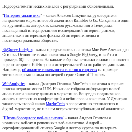
Подборка тематических каналов с регулярными обновлениями.
“
Интернет-аналитика
” – канал Алексея Никушина, руководителя
направления маркетинговой аналитики Rambler & Co. Сегодня это один
из крупнейших авторских каналов русскоязычного Телеграма,
посвященный интерпретациям исследований интернет-рынков,
аналитике и интересным фактам об интернете, медиа и
постиндустриальном обществе.
BigQuery Insights
– канал продуктового аналитика Mac Paw Александра
Осиюка. Основные темы: аналитика в Google BigQuery, инсайты и
примеры SQL-запросов. На канале собраны не только ссылки на новости
и репозитории с GitHub, но и интересные кейсы по работе с данными.
Например,
об анализе тональности текстов в соцсетях
на примере
твитов во время выхода последней серии Game of Thrones.
WebAnalytics
– канал Дмитрия Осиюка, MarTech аналитика в сервисе
поиска недвижимости LUN. На канале собрана информация по веб-
аналитике и анализу данных в маркетинге. Бонус для подписчиков –
анонсы интересных конференций и вебинаров и вакансии. У Дмитрия
также есть второй канал
MarkeTech
о современных технологиях в
digital-маркетинге, но и в нем встречаются публикации об аналитике.
“
Школа бородатого веб-аналитика
” – канал Андрея Осипова о
новинках, кейсах и решениях в веб-аналитике. Андрей –
сертифицированный спикер Google и лектор курсов по интернет-