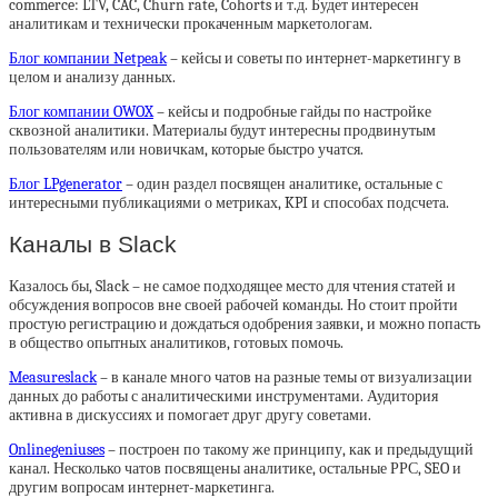
commerce: LTV, CAC, Churn rate, Cohorts и т.д. Будет интересен
аналитикам и технически прокаченным маркетологам.
Блог компании Netpeak
– кейсы и советы по интернет-маркетингу в
целом и анализу данных.
Блог компании OWOX
– кейсы и подробные гайды по настройке
сквозной аналитики. Материалы будут интересны продвинутым
пользователям или новичкам, которые быстро учатся.
Блог LPgenerator
– один раздел посвящен аналитике, остальные с
интересными публикациями о метриках, KPI и способах подсчета.
Каналы в Slack
Казалось бы, Slack – не самое подходящее место для чтения статей и
обсуждения вопросов вне своей рабочей команды. Но стоит пройти
простую регистрацию и дождаться одобрения заявки, и можно попасть
в общество опытных аналитиков, готовых помочь.
Measureslack
– в канале много чатов на разные темы от визуализации
данных до работы с аналитическими инструментами. Аудитория
активна в дискуссиях и помогает друг другу советами.
Onlinegeniuses
– построен по такому же принципу, как и предыдущий
канал. Несколько чатов посвящены аналитике, остальные РРС, SEO и
другим вопросам интернет-маркетинга.