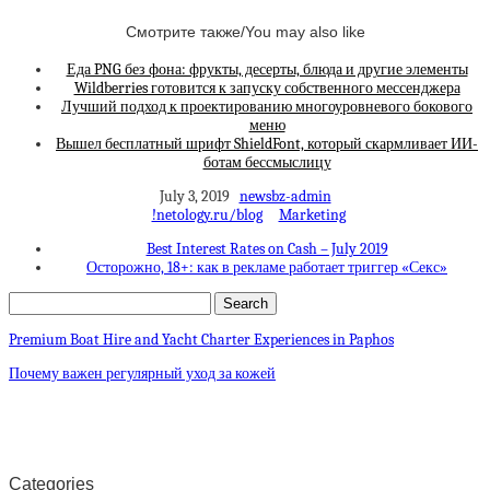
Смотрите также/You may also like
Еда PNG без фона: фрукты, десерты, блюда и другие элементы
Wildberries готовится к запуску собственного мессенджера
Лучший подход к проектированию многоуровневого бокового
меню
Вышел бесплатный шрифт ShieldFont, который скармливает ИИ-
ботам бессмыслицу
July 3, 2019
newsbz-admin
!netology.ru/blog
Marketing
Best Interest Rates on Cash – July 2019
Осторожно, 18+: как в рекламе работает триггер «Секс»
Premium Boat Hire and Yacht Charter Experiences in Paphos
Почему важен регулярный уход за кожей
Categories