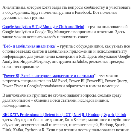
Аналитикам, которые хотят задавать вопросы сообществу и участвовать
в обсуждениях, будут полезны группы в Facebook. Вот полезные
русскоязычные группы.
Google Analytics & Tag Manager Club unofficial
– группа пользователей
Google Analytics и Google Tag Manager с вопросами и ответами. Здесь
также можно оставить жалобу и получить совет.
“
Веб- и мобильная аналитика
” – группа с обсуждениями, как узнать все
о пользователях сайтов и мобильных приложений и использовать эту
информацию для увеличения конверсии и ROI. Здесь обсуждают Google
Analytics, Яндекс.Метрику, инструменты Adobe, рекламные трекеры,
сплит-тестирование.
“
Power BI, Excel в интернет-маркетинге и не только
” – тут можно
встретить специалистов по MS Excel, Power BI (PowerBI), Power Query,
Power Pivot и Google Spreadsheets и обратиться к ним за помощью.
В англоязычных группах не столько задают вопросы, сколько сразу
делятся опытом – обмениваются статьями, исследованиями,
наблюдениями.
BIG DATA Professionals | Scientists | IOT | NoSQL | Hadoop | Spark | Flink
–
здесь обсуждают большие данные, Data Science, машинное и глубинное
обучение, искусственный интеллект, интернет вещей, Hadoop, Spark,
Flink, Kafka, Python и R. Если при чтении поста у пользователя возник