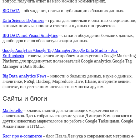
вопрос, получить ответ на него можно в комментариях.
BIG DATA
– обсуждения, статьи и публикации о больших данных.
Data Science Beginners
– группа для новичков и опытных специалистов,
готовых помочь с поиском ответов и нужных инструментов.
BIG DATA and Visual Analytics
– статьи и обсуждения больших данных,
дашбордов и способов визуализации данных.
Google Analytics/Google Tag Manager/Google Data Studio – Adv
Enthusiasts
– советы, решение проблем и дискуссии о Google Marketing
Platform для продвинутых пользователей Google Analytics, Google Tag
Manager и Data Studio.
Big Data Analytics News
– новости о больших данных, науке о данных,
аналитике, NoSql, Hadoop, Mapreduce, Hive, HBase, интернете вещей,
финтехе, искусственном интеллекте и многом другом.
Сайты и блоги
Marketello
– кладезь знаний для начинающих маркетологов и
аналитиков. Здесь собраны авторские уроки Дмитрия Комаровского и
других известных маркетологов по работе с Google Таблицами, Google
Аналитикой и HTML5.
Блог про e-commerce
– блог Павла Левчука о современных метриках e-