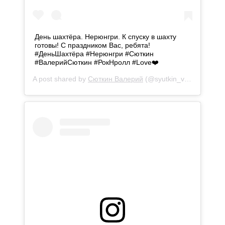
День шахтёра. Нерюнгри. К спуску в шахту
готовы! С праздником Вас, ребята!
#ДеньШахтёра #Нерюнгри #Сюткин
#ВалерийСюткин #РокНролл #Love❤️
A post shared by
Сюткин Валерий
(@syutkin_valeriy) on
Au