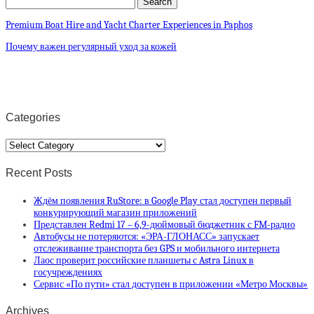
Premium Boat Hire and Yacht Charter Experiences in Paphos
Почему важен регулярный уход за кожей
Categories
Categories
Recent Posts
Ждём появления RuStore: в Google Play стал доступен первый
конкурирующий магазин приложений
Представлен Redmi 17 – 6,9-дюймовый бюджетник с FM-радио
Автобусы не потеряются: «ЭРА-ГЛОНАСС» запускает
отслеживание транспорта без GPS и мобильного интернета
Лаос проверит российские планшеты с Astra Linux в
госучреждениях
Сервис «По пути» стал доступен в приложении «Метро Москвы»
Archives