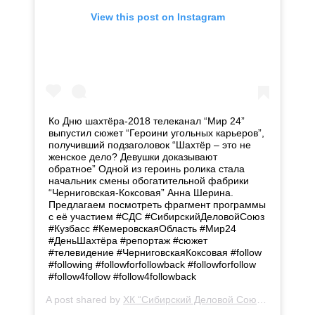
View this post on Instagram
Ко Дню шахтёра-2018 телеканал “Мир 24”
выпустил сюжет “Героини угольных карьеров”,
получивший подзаголовок “Шахтёр – это не
женское дело? Девушки доказывают
обратное” Одной из героинь ролика стала
начальник смены обогатительной фабрики
“Черниговская-Коксовая” Анна Шерина.
Предлагаем посмотреть фрагмент программы
с её участием #СДС #СибирскийДеловойСоюз
#Кузбасс #КемеровскаяОбласть #Мир24
#ДеньШахтёра #репортаж #сюжет
#телевидение #ЧерниговскаяКоксовая #follow
#following #followforfollowback #followforfollow
#follow4follow #follow4followback
A post shared by
ХК “Сибирский Деловой Союз”
(@hk_sds)