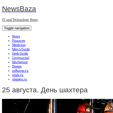
NewsBaza
IT and Technology News
Toggle navigation
News
Finances
Medicine
Men’s Guide
Geek Guide
Livejournal
Marketing
Design
infboom.ru
oxak.ru
obsigen.ru
25 августа. День шахтера