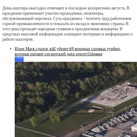
День шахтера ежегодно отмечают в последнее воскресение августа. В
празднике принимают участие проходчики, инженеры,
обслуживающий персонал. Суть праздника – почтить труд работников
горной промышленности и показать их вклад в экономику страны. В
этот день проходят народные гуляния и праздничные концерты. В
средствах массовой информации освещают интервью и информацию о
работе шахтеров.
Илон Маск сдался: xAI уберет 69 мощных газовых турбин,
которые питают гигантский дата-центр Colossus
Read