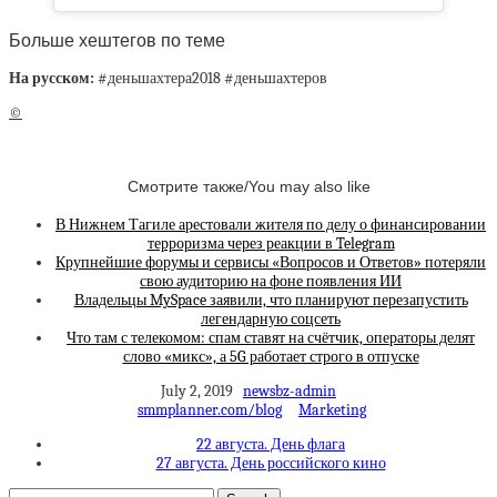
Больше хештегов по теме
На русском:
#деньшахтера2018 #деньшахтеров
©
Смотрите также/You may also like
В Нижнем Тагиле арестовали жителя по делу о финансировании
терроризма через реакции в Telegram
Крупнейшие форумы и сервисы «Вопросов и Ответов» потеряли
свою аудиторию на фоне появления ИИ
Владельцы MySpace заявили, что планируют перезапустить
легендарную соцсеть
Что там с телекомом: спам ставят на счётчик, операторы делят
слово «микс», а 5G работает строго в отпуске
July 2, 2019
newsbz-admin
smmplanner.com/blog
Marketing
22 августа. День флага
27 августа. День российского кино