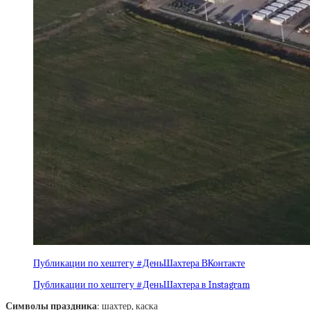
Публикации по хештегу #ДеньШахтера ВКонтакте
Публикации по хештегу #ДеньШахтера в Instagram
Символы праздника
: шахтер, каска