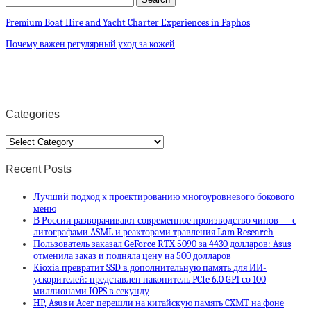
Premium Boat Hire and Yacht Charter Experiences in Paphos
Почему важен регулярный уход за кожей
Categories
Categories
Recent Posts
Лучший подход к проектированию многоуровневого бокового
меню
В России разворачивают современное производство чипов — с
литографами ASML и реакторами травления Lam Research
Пользователь заказал GeForce RTX 5090 за 4430 долларов: Asus
отменила заказ и подняла цену на 500 долларов
Kioxia превратит SSD в дополнительную память для ИИ-
ускорителей: представлен накопитель PCIe 6.0 GP1 со 100
миллионами IOPS в секунду
HP, Asus и Acer перешли на китайскую память CXMT на фоне