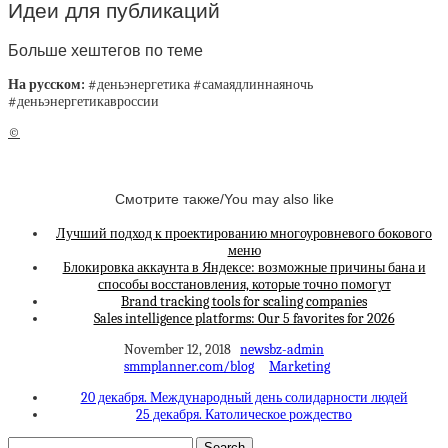
Идеи для публикаций
Больше хештегов по теме
На русском:
#деньэнергетика #самаядлиннаяночь
#деньэнергетикавроссии
©
Смотрите также/You may also like
Лучший подход к проектированию многоуровневого бокового
меню
Блокировка аккаунта в Яндексе: возможные причины бана и
способы восстановления, которые точно помогут
Brand tracking tools for scaling companies
Sales intelligence platforms: Our 5 favorites for 2026
November 12, 2018
newsbz-admin
smmplanner.com/blog
Marketing
20 декабря. Международный день солидарности людей
25 декабря. Католическое рождество