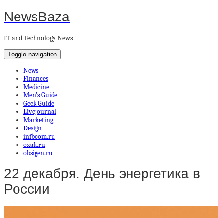
NewsBaza
IT and Technology News
Toggle navigation
News
Finances
Medicine
Men’s Guide
Geek Guide
Livejournal
Marketing
Design
infboom.ru
oxak.ru
obsigen.ru
22 декабря. День энергетика в
России