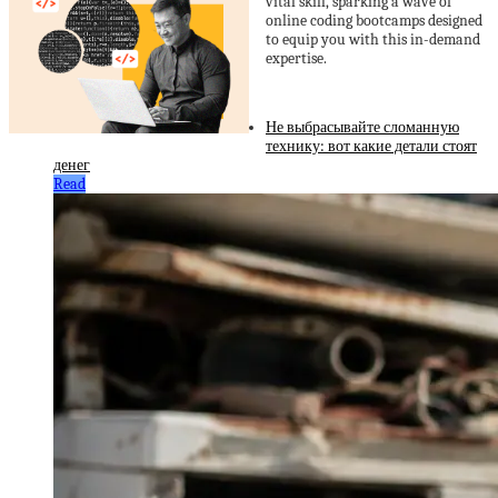
vital skill, sparking a wave of
online coding bootcamps designed
to equip you with this in-demand
expertise.
Не выбрасывайте сломанную
технику: вот какие детали стоят
денег
Read