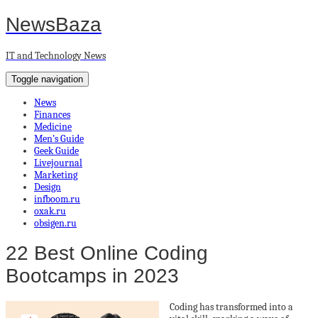
NewsBaza
IT and Technology News
Toggle navigation
News
Finances
Medicine
Men’s Guide
Geek Guide
Livejournal
Marketing
Design
infboom.ru
oxak.ru
obsigen.ru
22 Best Online Coding
Bootcamps in 2023
Coding has transformed into a