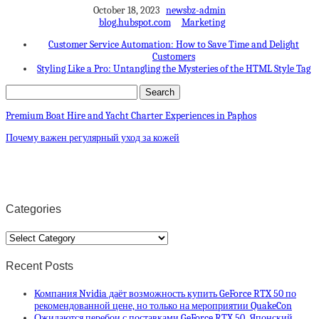
October 18, 2023
newsbz-admin
blog.hubspot.com
Marketing
Customer Service Automation: How to Save Time and Delight
Customers
Styling Like a Pro: Untangling the Mysteries of the HTML Style Tag
Premium Boat Hire and Yacht Charter Experiences in Paphos
Почему важен регулярный уход за кожей
Categories
Categories
Recent Posts
Компания Nvidia даёт возможность купить GeForce RTX 50 по
рекомендованной цене, но только на мероприятии QuakeCon
Ожидаются перебои с поставками GeForce RTX 50. Японский