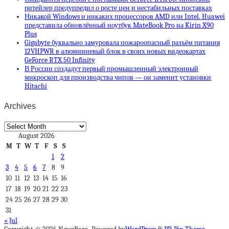
ритейлер предупредил о росте цен и нестабильных поставках
Никакой Windows и никаких процессоров AMD или Intel. Huawei
представила обновлённый ноутбук MateBook Pro на Kirin X90
Plus
Gigabyte буквально замуровала пожароопасный разъём питания
12VHPWR в алюминиевый блок в своих новых видеокартах
GeForce RTX 50 Infinity
В России создадут первый промышленный электронный
микроскоп для производства чипов — он заменит установки
Hitachi
Archives
Archives
August 2026
M
T
W
T
F
S
S
1
2
3
4
5
6
7
8
9
10
11
12
13
14
15
16
17
18
19
20
21
22
23
24
25
26
27
28
29
30
31
« Jul