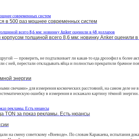
ся в 500 раз мощнее современных систем
корпусом толщиной всего 8,6 мм: новинку Anker оценили в
ругой — проверить, не подталкивает ли какая-то еда дрозофил к более акт
али с ней, перестали откладывать яйца и полностью прекратили брачное п
емной энергии
ными свечами» для измерения космических расстояний, на самом деле не вп
систематическую ошибку в измерения и искажало картину тёмной энергии.
а TON за показ рекламы. Есть нюансы
ссии
али на смену советскому «Воеводе». По словам Каракаева, испытания до