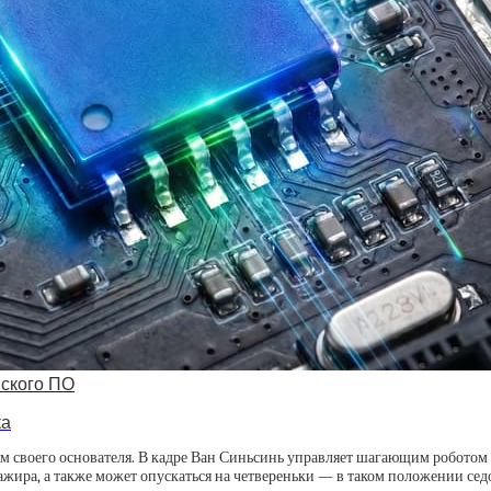
йского ПО
ка
ем своего основателя. В кадре Ван Синьсинь управляет шагающим роботом
ажира, а также может опускаться на четвереньки — в таком положении се