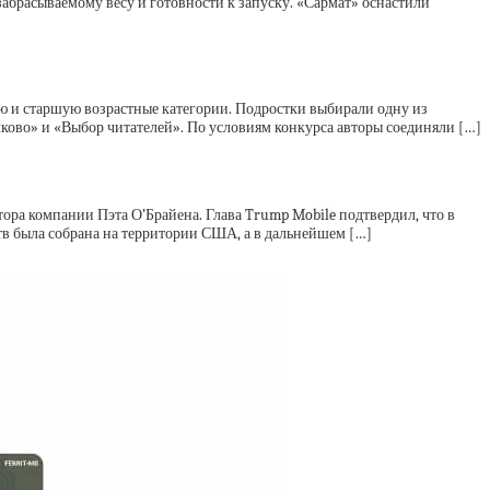
абрасываемому весу и готовности к запуску. «Сармат» оснастили
ую и старшую возрастные категории. Подростки выбирали одну из
ково» и «Выбор читателей». По условиям конкурса авторы соединяли […]
тора компании Пэта О’Брайена. Глава Trump Mobile подтвердил, что в
тв была собрана на территории США, а в дальнейшем […]