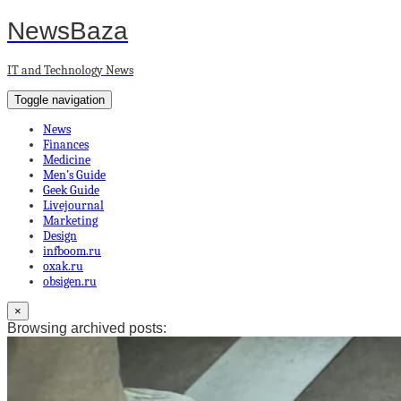
NewsBaza
IT and Technology News
Toggle navigation
News
Finances
Medicine
Men’s Guide
Geek Guide
Livejournal
Marketing
Design
infboom.ru
oxak.ru
obsigen.ru
×
Browsing archived posts: