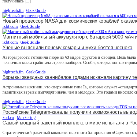
получилась […]
hightech.fm
Geek Guide
Новый процессор NASA для космических кораблей оказал
ixbt.com
Geek Guide
Магнитный мобильный аккумулятор с батареей 5000 мАч и 
ixbt.com
Geek Guide
Ученые выяснили почему комары и мухи боятся чеснока
Авторы работы готовили пюре из 43 видов фруктов и овощей. Цель была д
чесночная масса сработала строго наоборот. Особи, которые контактиров
hightech.fm
Geek Guide
Взрывы звездных каннибалов годами искажали картину т
Астрономы выяснили, что сверхновые типа Ia, которые служат «стандарт
галактиках взрывы выглядят иначе, чем в молодых. Это годами вносило 
hightech.fm
Geek Guide
Российские Telegram-каналы получили возможность вывод
kod.ru
Marketing
Cамый мощный ракетный комплекс в мире испытали в Ро
Стратегический ракетный комплекс шахтного базирования «Сармат» созд