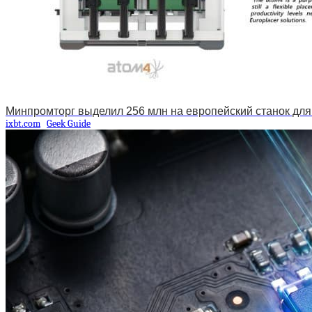
Минпромторг выделил 256 млн на европейский станок для
ixbt.com
Geek Guide