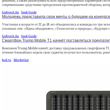
решений, а также реализуемость всех предусмотренных параметров систе
современными средствами преодоления противоракетной обороны, котор
hightech.fm
Geek Guide
Молодежь представила свои мечты о будущем на конкурсе
Участники в возрасте от 12 до 18 лет объединились в команды по три ч
основных тем: «Наука объединяет», «Технологии и природа», «Будущее 
hightech.fm
Geek Guide
Смартфон Trump Mobile T1 начнёт поставляться покупател
Компания Trump Mobile начнёт доставку предзаказанных смартфонов T1 у
течение ближайших недель свои гаджеты получат все пользователи, ране
kod.ru
Marketing