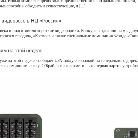
мы. Новый комплекс превосходит предшественника по дальности полёта, з
ые способны обходить и существующие, и […]
 видеоэссе в НЦ «Россия»
еловека и подготовили короткие видеоролики. Конкурс разделили на младш
строится сегодня», «Космос», а также специальные номинации Фонда «Скол
ям на этой неделе
же на этой неделе, сообщает USA Today со ссылкой на генерального дирек
е оформившие заявку. О’Брайен также отметил, что первая партия устройс