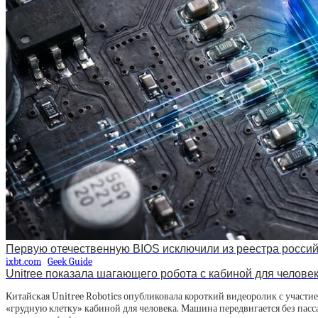
Первую отечественную BIOS исключили из реестра росси
ixbt.com
Geek Guide
Unitree показала шагающего робота с кабиной для челове
Китайская Unitree Robotics опубликовала короткий видеоролик с участи
«грудную клетку» кабиной для человека. Машина передвигается без пасс