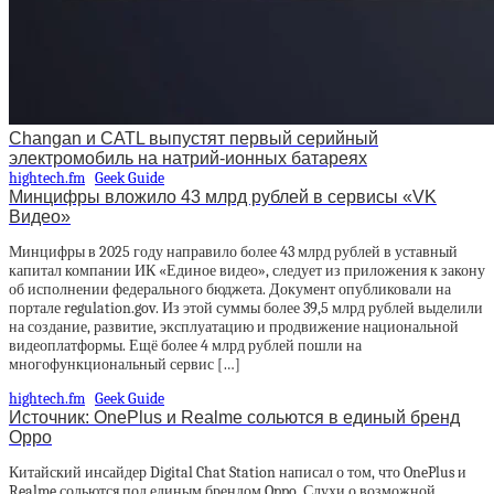
Changan и CATL выпустят первый серийный
электромобиль на натрий-ионных батареях
hightech.fm
Geek Guide
Минцифры вложило 43 млрд рублей в сервисы «VK
Видео»
Минцифры в 2025 году направило более 43 млрд рублей в уставный
капитал компании ИК «Единое видео», следует из приложения к закону
об исполнении федерального бюджета. Документ опубликовали на
портале regulation.gov. Из этой суммы более 39,5 млрд рублей выделили
на создание, развитие, эксплуатацию и продвижение национальной
видеоплатформы. Ещё более 4 млрд рублей пошли на
многофункциональный сервис […]
hightech.fm
Geek Guide
Источник: OnePlus и Realme сольются в единый бренд
Oppo
Китайский инсайдер Digital Chat Station написал о том, что OnePlus и
Realme сольются под единым брендом Oppo. Слухи о возможной