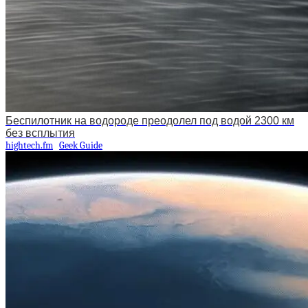
Беспилотник на водороде преодолел под водой 2300 км
без всплытия
hightech.fm
Geek Guide