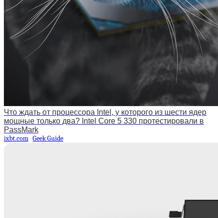
Что ждать от процессора Intel, у которого из шести ядер
мощные только два? Intel Core 5 330 протестировали в
PassMark
ixbt.com
Geek Guide