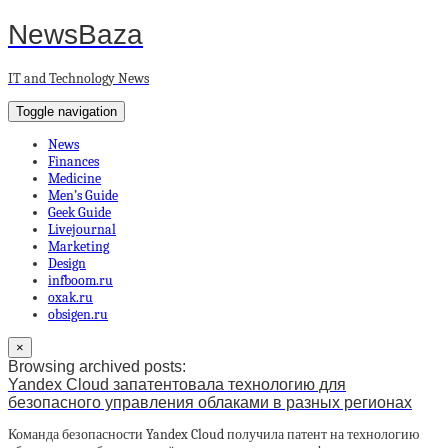
NewsBaza
IT and Technology News
Toggle navigation
News
Finances
Medicine
Men’s Guide
Geek Guide
Livejournal
Marketing
Design
infboom.ru
oxak.ru
obsigen.ru
×
Browsing archived posts:
Yandex Cloud запатентовала технологию для
безопасного управления облаками в разных регионах
Команда безопасности Yandex Cloud получила патент на технологию