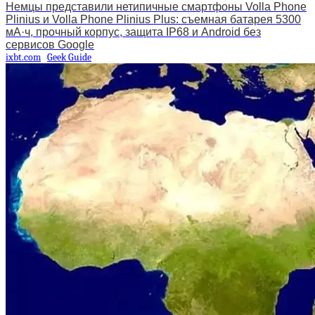
Немцы представили нетипичные смартфоны Volla Phone
Plinius и Volla Phone Plinius Plus: съемная батарея 5300
мА·ч, прочный корпус, защита IP68 и Android без
сервисов Google
ixbt.com
Geek Guide