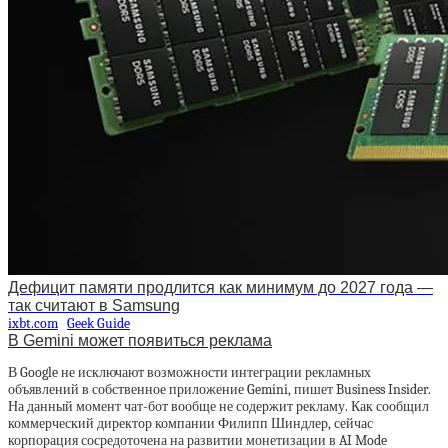
Дефицит памяти продлится как минимум до 2027 года —
так считают в Samsung
ixbt.com
Geek Guide
В Gemini может появиться реклама
В Google не исключают возможности интеграции рекламных
объявлений в собственное приложение Gemini, пишет Business Insider.
На данный момент чат-бот вообще не содержит рекламу. Как сообщил
коммерческий директор компании Филипп Шиндлер, сейчас
корпорация сосредоточена на развитии монетизации в AI Mode