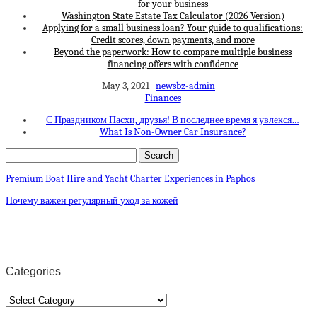
for your business
Washington State Estate Tax Calculator (2026 Version)
Applying for a small business loan? Your guide to qualifications:
Credit scores, down payments, and more
Beyond the paperwork: How to compare multiple business
financing offers with confidence
May 3, 2021
newsbz-admin
Finances
С Праздником Пасхи, друзья! В последнее время я увлекся…
What Is Non-Owner Car Insurance?
Premium Boat Hire and Yacht Charter Experiences in Paphos
Почему важен регулярный уход за кожей
Categories
Categories