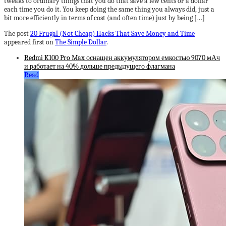
tweaks to ordinary things that you do that save a few cents or a dollar
each time you do it. You keep doing the same thing you always did, just a
bit more efficiently in terms of cost (and often time) just by being […]
The post
20 Frugal (Not Cheap) Hacks That Save Money and Time
appeared first on
The Simple Dollar
.
Redmi K100 Pro Max оснащен аккумулятором емкостью 9070 мАч
и работает на 40% дольше предыдущего флагмана
Read