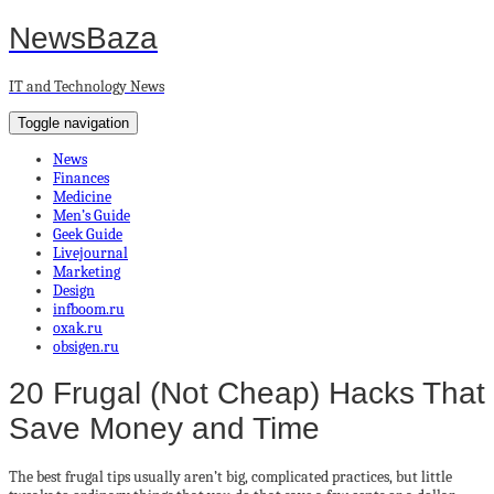
NewsBaza
IT and Technology News
Toggle navigation
News
Finances
Medicine
Men’s Guide
Geek Guide
Livejournal
Marketing
Design
infboom.ru
oxak.ru
obsigen.ru
20 Frugal (Not Cheap) Hacks That
Save Money and Time
The best frugal tips usually aren’t big, complicated practices, but little