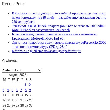
Recent Posts
В России создали радиационно-стойкий процессор для космоса,
но он «опоздал» на 288 дней — разработчику выставили счет на
290 млн рублей
9200 мАч, 100 Вт, IP69K, Snapdragon 6 Gen 5: глобальный Redmi
Note 17 Pro Max засветился в Geekbench
Большой и недорогой планшет, но кое на чём сэкономили.
Представлен Motorola Moto Pad 70
Энтузиаст подключил воду прямо к кристаллу GeForce RTX 2060
— и снизил температуру GPU до 28 °C
Motorola Edge 70 Neo показали до презентации
Archives
Archives
August 2026
M
T
W
T
F
S
S
1
2
3
4
5
6
7
8
9
10
11
12
13
14
15
16
17
18
19
20
21
22
23
24
25
26
27
28
29
30