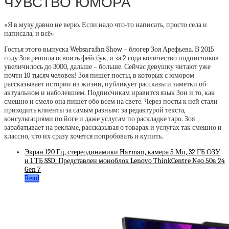
ЧУВСТВО ЮМОРА
«Я в музу давно не верю. Если надо что-то написать, просто села и
написала, и всё»
Гостья этого выпуска Websarafan Show – блогер Зоя Арефьева. В 2015
году Зоя решила освоить фейсбук, и за 2 года количество подписчиков
увеличилось до 3000, дальше – больше. Сейчас девушку читают уже
почти 10 тысяч человек! Зоя пишет посты, в которых с юмором
рассказывает истории из жизни, публикует рассказы и заметки об
актуальном и наболевшем. Подписчикам нравится язык Зои и то, как
смешно и смело она пишет обо всем на свете. Через посты к ней стали
приходить клиенты за самым разным: за редактурой текста,
консультациями по йоге и даже услугам по раскладке таро. Зоя
зарабатывает на рекламе, рассказывая о товарах и услугах так смешно и
классно, что их сразу хочется попробовать и купить.
Экран 120 Гц, стереодинамики Harman, камера 5 Мп, 32 ГБ ОЗУ
и 1 ТБ SSD. Представлен моноблок Lenovo ThinkCentre Neo 50a 24
Gen 7
Read