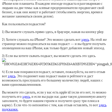
iPhone или планшета. В каждом эпизоде подкаста я разговариваю с
людьми на две темы: как клевые предприниматели продвигают свой
бизнес, и как они живут и работают (чтобы иметь энергию, время и
желание заниматься своим делом).
Как пользоваться подкастом?
1) Вы можете слушать прямо здесь, в браузере, нажав на кнопку play.
2) Хотите слушать на iPhone? Это можно сделать вот
здесь
. На этой же
странице можно подписаться на наш подкаст — и вы будете получать
оповещения на ваш iPhone, как только будет добавлен новый эпизод.
3) Если вы хотите скачать подкаст, вы можете сделать это здесь.
4) Если вам понравился подкаст, оставьте, пожалуйста, на него отзыв
вот
здесь
. Это поднимет наш подкаст выше в рейтинге и даст
возможность прослушать его большему количеству людей, наших с
вами единомышленников.
Вы можете это сделать, если у вас есть apple id (если его нет, то можно
получить его
здесь
, и если вы ради нас даже такую длиннючую анкету
заполните, то будете нашим героем и получите сразу три плюса в
карму). Если что-то непонятно с тем, как отзыв оставлять, то вот
здесь
подсказки.