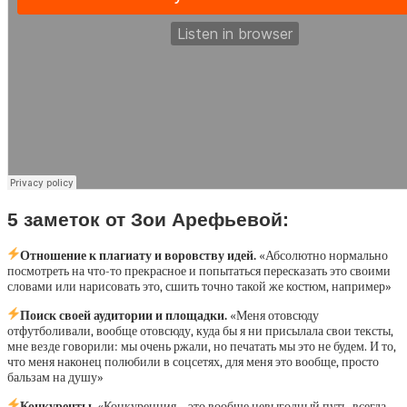
5 заметок от Зои Арефьевой:
Отношение к плагиату и воровству идей.
«Абсолютно нормально
посмотреть на что-то прекрасное и попытаться пересказать это своими
словами или нарисовать это, сшить точно такой же костюм, например»
Поиск своей аудитории и площадки.
«Меня отовсюду
отфутболивали, вообще отовсюду, куда бы я ни присылала свои тексты,
мне везде говорили: мы очень ржали, но печатать мы это не будем. И то,
что меня наконец полюбили в соцсетях, для меня это вообще, просто
бальзам на душу»
Конкуренты.
«Конкуренция – это вообще невыгодный путь, всегда