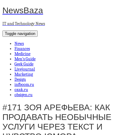
NewsBaza
IT and Technology News
Toggle navigation
News
Finances
Medicine
Men’s Guide
Geek Guide
Livejournal
Marketing
Design
infboom.ru
oxak.ru
obsigen.ru
#171 ЗОЯ АРЕФЬЕВА: КАК
ПРОДАВАТЬ НЕОБЫЧНЫЕ
УСЛУГИ ЧЕРЕЗ ТЕКСТ И