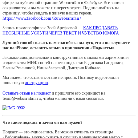
эфире на публичной странице Websarafan в Фейсбуке. Все записи
сохраняются, и вы можете их пересмотреть. Подписывайтесь на
страницу, чтобы увидеть в живую наших героев.
https://www.facebook.com/Ruwebsarafan/
Запись прямого эфира с Зоей Арефьевой —
КАК ПРОДАВАТЬ
НЕОБЫЧНЫЕ УСЛУГИ ЧЕРЕЗ ТЕКСТ И ЧУВСТВО ЮМОРА
Лучший способ сказать нам спасибо за выпуск, если вы слушаете
нас на iPhone, оставить отзыв в приложении «Подкасты».
За самые эмоциональные и конструктивные отзывы мы дарим книги
издательства МИФ гостей нашего подкаста: Радислава Гандапаса,
Елены Резановой, Нины Зверевой, Дмитрия Кибкало.
Мы знаем, что оставить отзыв не просто. Поэтому подготовили
пошаговую
инструкцию
.
Оставьте отзыв на подкаст
и пришлите его скриншот на
team@websarafan.ru, чтобы мы могли с вами связаться.
Что такое подкаст и зачем он вам нужен?
Подкаст — это аудиозапись. Ее можно слушать со страницы
«Вебсарафана», можно скачать и слушать в машинедомав метро с