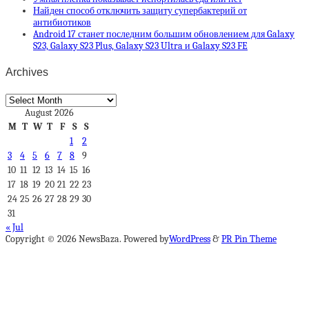
Найден способ отключить защиту супербактерий от
антибиотиков
Android 17 станет последним большим обновлением для Galaxy
S23, Galaxy S23 Plus, Galaxy S23 Ultra и Galaxy S23 FE
Archives
Archives
August 2026
M
T
W
T
F
S
S
1
2
3
4
5
6
7
8
9
10
11
12
13
14
15
16
17
18
19
20
21
22
23
24
25
26
27
28
29
30
31
« Jul
Copyright © 2026 NewsBaza. Powered by
WordPress
&
PR Pin Theme