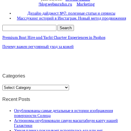
!blog.websarafan.ru
Marketing
Дизайн-дайджест №7: полезные статьи и сервисы
Масслукинг историй в Инстаграм. Новый метод продвижения
Premium Boat Hire and Yacht Charter Experiences in Paphos
Почему важен регулярный уход за кожей
Categories
Categories
Recent Posts
Опубликованы самые детальные в истории изображения
поверхности Солнца
Астрономы опубликовали самую масштабную карту нашей
Галактики
Умная пленка показывает испортилась еда или нет