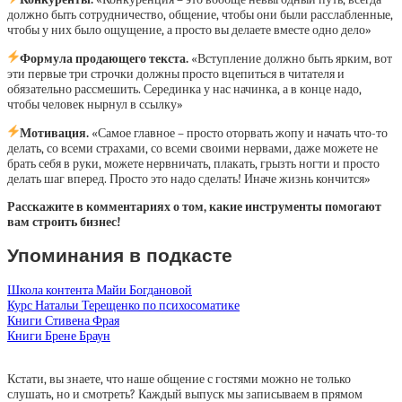
должно быть сотрудничество, общение, чтобы они были расслабленные,
чтобы у них было ощущение, а просто вы делаете вместе одно дело»
Формула продающего текста.
«Вступление должно быть ярким, вот
эти первые три строчки должны просто вцепиться в читателя и
обязательно рассмешить. Серединка у нас начинка, а в конце надо,
чтобы человек нырнул в ссылку»
Мотивация.
«Самое главное – просто оторвать жопу и начать что-то
делать, со всеми страхами, со всеми своими нервами, даже можете не
брать себя в руки, можете нервничать, плакать, грызть ногти и просто
делать шаг вперед. Просто это надо сделать! Иначе жизнь кончится»
Расскажите в комментариях о том, какие инструменты помогают
вам строить бизнес!
Упоминания в подкасте
Школа контента Майи Богдановой
Курс Натальи Терещенко по психосоматике
Книги Стивена Фрая
Книги Брене Браун
Кстати, вы знаете, что наше общение с гостями можно не только
слушать, но и смотреть? Каждый выпуск мы записываем в прямом